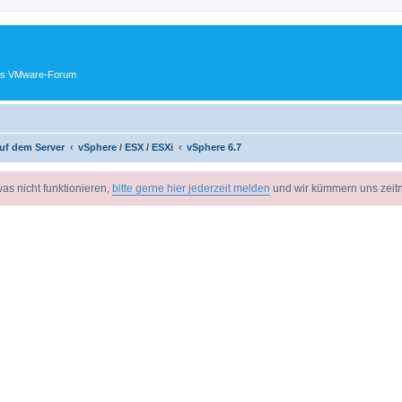
ches VMware-Forum
uf dem Server
vSphere / ESX / ESXi
vSphere 6.7
as nicht funktionieren,
bitte gerne hier jederzeit melden
und wir kümmern uns zeit