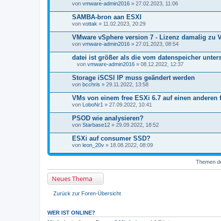
von
n
vmware-admin2016
» 27.02.2023, 11:06
h
a
SAMBA-bron aan ESXI
n
von
vottak
» 11.02.2023, 20:29
g
VMware vSphere version 7 - Lizenz damalig zu V
von
vmware-admin2016
» 27.01.2023, 08:54
datei ist größer als die vom datenspeicher unte
von
vmware-admin2016
» 08.12.2022, 12:37
D
a
Storage iSCSI IP muss geändert werden
t
von
bcchris
» 29.11.2022, 13:58
e
i
VMs von einem free ESXi 6.7 auf einen anderen 
a
von
n
LoboNr1
» 27.09.2022, 10:41
h
a
PSOD wie analysieren?
n
von
Starbase12
» 29.09.2022, 18:52
g
ESXi auf consumer SSD?
von
leon_20v
» 18.08.2022, 08:09
Themen der
Neues Thema
Zurück zur Foren-Übersicht
WER IST ONLINE?