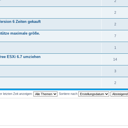
2
2
ersion 6 Zeiten gekauft
2
rstütze maximale größe.
7
1
free ESXi 6.7 umziehen
14
3
2
 letzten Zeit anzeigen:
Sortiere nach