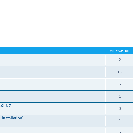
ANTWORTEN
2
13
5
1
Xi 6.7
0
Installation)
1