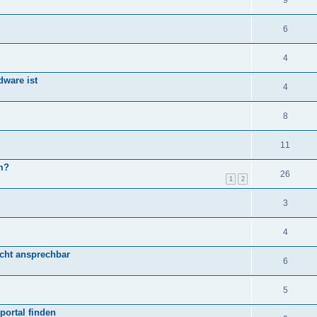
9
6
4
ware ist
4
8
11
m?
26
1
2
3
4
nicht ansprechbar
6
5
portal finden