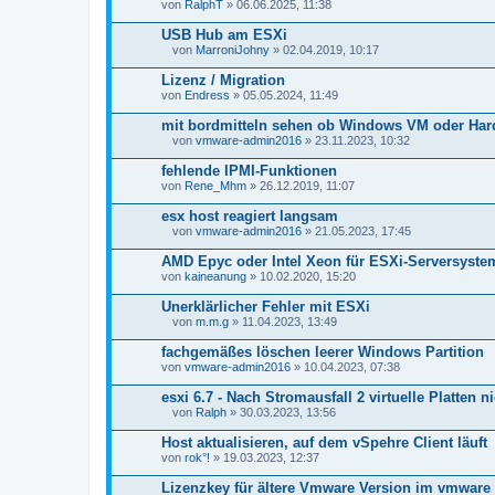
von
RalphT
» 06.06.2025, 11:38
USB Hub am ESXi
von
MarroniJohny
» 02.04.2019, 10:17
D
a
Lizenz / Migration
t
von
Endress
» 05.05.2024, 11:49
e
i
mit bordmitteln sehen ob Windows VM oder Hard
a
n
von
vmware-admin2016
» 23.11.2023, 10:32
D
h
a
a
fehlende IPMI-Funktionen
t
n
von
Rene_Mhm
» 26.12.2019, 11:07
e
g
i
esx host reagiert langsam
a
n
von
vmware-admin2016
» 21.05.2023, 17:45
D
h
a
a
AMD Epyc oder Intel Xeon für ESXi-Serversyste
t
n
von
kaineanung
» 10.02.2020, 15:20
e
g
i
Unerklärlicher Fehler mit ESXi
a
n
von
m.m.g
» 11.04.2023, 13:49
D
h
a
a
fachgemäßes löschen leerer Windows Partition
t
n
von
vmware-admin2016
» 10.04.2023, 07:38
e
g
i
esxi 6.7 - Nach Stromausfall 2 virtuelle Platten 
a
n
von
Ralph
» 30.03.2023, 13:56
D
h
a
a
Host aktualisieren, auf dem vSpehre Client läuft
t
n
von
rok°!
» 19.03.2023, 12:37
e
g
i
Lizenzkey für ältere Vmware Version im vmware 
a