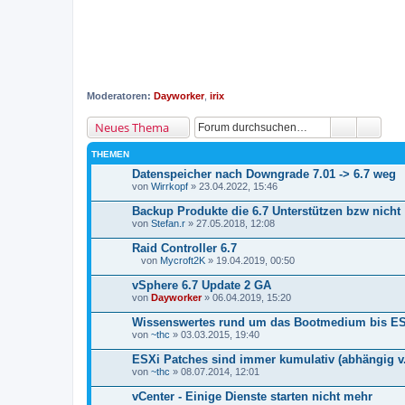
Moderatoren:
Dayworker
,
irix
Neues Thema
THEMEN
Datenspeicher nach Downgrade 7.01 -> 6.7 weg
von
Wirrkopf
» 23.04.2022, 15:46
Backup Produkte die 6.7 Unterstützen bzw nicht
von
Stefan.r
» 27.05.2018, 12:08
Raid Controller 6.7
von
Mycroft2K
» 19.04.2019, 00:50
D
a
vSphere 6.7 Update 2 GA
t
von
Dayworker
» 06.04.2019, 15:20
e
i
Wissenswertes rund um das Bootmedium bis ES
a
von
n
~thc
» 03.03.2015, 19:40
h
a
ESXi Patches sind immer kumulativ (abhängig v. 
n
von
~thc
» 08.07.2014, 12:01
g
vCenter - Einige Dienste starten nicht mehr