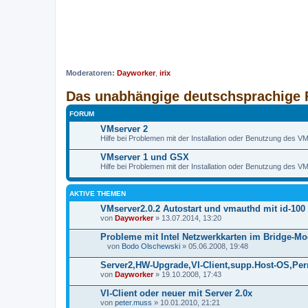
Moderatoren:
Dayworker
,
irix
Das unabhängige deutschsprachige 
FORUM
VMserver 2
Hilfe bei Problemen mit der Installation oder Benutzung des V
VMserver 1 und GSX
Hilfe bei Problemen mit der Installation oder Benutzung des
AKTIVE THEMEN
VMserver2.0.2 Autostart und vmauthd mit id-100
von
Dayworker
» 13.07.2014, 13:20
Probleme mit Intel Netzwerkkarten im Bridge-Mo
von
Bodo Olschewski
» 05.06.2008, 19:48
D
a
Server2,HW-Upgrade,VI-Client,supp.Host-OS,P
t
von
Dayworker
» 19.10.2008, 17:43
e
i
VI-Client oder neuer mit Server 2.0x
a
von
n
peter.muss
» 10.01.2010, 21:21