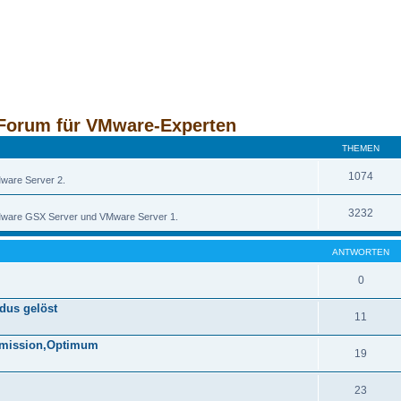
Forum für VMware-Experten
THEMEN
1074
Mware Server 2.
3232
 VMware GSX Server und VMware Server 1.
ANTWORTEN
0
dus gelöst
11
ermission,Optimum
19
23