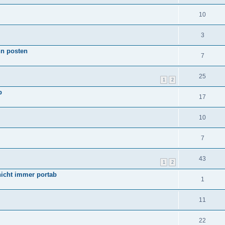
10
3
nn posten
7
25
1
2
b
17
10
7
43
1
2
icht immer portab
1
11
22