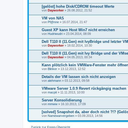
g
[gelöst] hohe Disk/CDROM timeout Werte
von
Dayworker
» 26.08.2012, 21:52
VM von NAS
von
Pf@nne
» 16.07.2014, 21:47
Guest XP kann Host Win7 nicht erreichen
von
Hudriwudri
» 23.04.2014, 08:09
Dell T110 II (11.Gen) mit IvyBridge und letzter V
von
Dayworker
» 18.02.2014, 10:30
Dell T110 II (11.Gen) mit Ivy Bridge und der VMs
von
Dayworker
» 04.05.2013, 00:34
Kann plötzlich kein VMWare-Fenster mehr öffne
von
Blinker
» 13.12.2013, 12:52
Details der VM lassen sich nicht anzeigen
von
alehmann
» 03.12.2013, 09:58
VMware Server 1.0.9 Revert rückgängig machen
von
macpit
» 11.11.2013, 10:00
Server Konsolidierung
von
mmww
» 16.10.2013, 17:09
[solved] Snapshot da, aber doch nicht ?!? (Gelös
von
Namewarvergeben
» 03.09.2013, 14:56
Zurück zur Foren-Übersicht