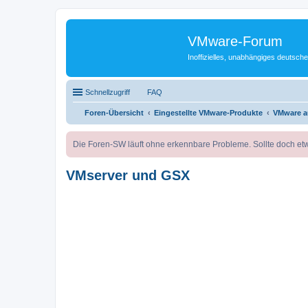
VMware-Forum
Inoffizielles, unabhängiges deuts
Schnellzugriff
FAQ
Foren-Übersicht
Eingestellte VMware-Produkte
VMware a
Die Foren-SW läuft ohne erkennbare Probleme. Sollte doch etw
VMserver und GSX