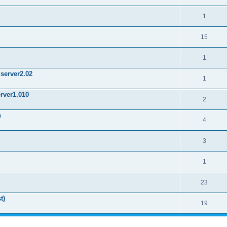
1
15
1
Mserver2.02
1
erver1.010
2
n
4
3
1
23
t)
19