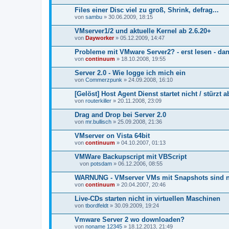
h
a
Files einer Disc viel zu groß, Shrink, defrag...
n
von
sambu
» 30.06.2009, 18:15
g
VMserver1/2 und aktuelle Kernel ab 2.6.20+
von
Dayworker
» 05.12.2009, 14:47
Probleme mit VMware Server2? - erst lesen - da
von
continuum
» 18.10.2008, 19:55
Server 2.0 - Wie logge ich mich ein
von
Commerzpunk
» 24.09.2008, 16:10
[Gelöst] Host Agent Dienst startet nicht / stürzt a
von
routerkiller
» 20.11.2008, 23:09
Drag and Drop bei Server 2.0
von
mr.bullisch
» 25.09.2008, 21:36
VMserver on Vista 64bit
von
continuum
» 04.10.2007, 01:13
VMWare Backupscript mit VBScript
von
potsdam
» 06.12.2006, 08:55
D
a
WARNUNG - VMserver VMs mit Snapshots sind n
t
von
continuum
» 20.04.2007, 20:46
e
i
Live-CDs starten nicht in virtuellen Maschinen
a
von
n
tbordfeldt
» 30.09.2009, 19:24
h
a
Vmware Server 2 wo downloaden?
n
von
noname 12345
» 18.12.2013, 21:49