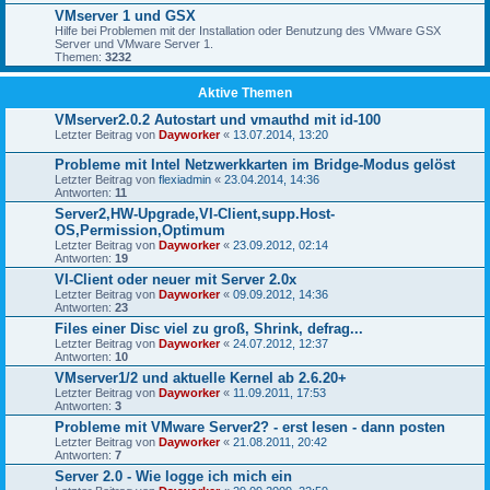
VMserver 1 und GSX
Hilfe bei Problemen mit der Installation oder Benutzung des VMware GSX
Server und VMware Server 1.
Themen:
3232
Aktive Themen
VMserver2.0.2 Autostart und vmauthd mit id-100
Letzter Beitrag von
Dayworker
«
13.07.2014, 13:20
Probleme mit Intel Netzwerkkarten im Bridge-Modus gelöst
Letzter Beitrag von
flexiadmin
«
23.04.2014, 14:36
Antworten:
11
Server2,HW-Upgrade,VI-Client,supp.Host-
OS,Permission,Optimum
Letzter Beitrag von
Dayworker
«
23.09.2012, 02:14
Antworten:
19
VI-Client oder neuer mit Server 2.0x
Letzter Beitrag von
Dayworker
«
09.09.2012, 14:36
Antworten:
23
Files einer Disc viel zu groß, Shrink, defrag...
Letzter Beitrag von
Dayworker
«
24.07.2012, 12:37
Antworten:
10
VMserver1/2 und aktuelle Kernel ab 2.6.20+
Letzter Beitrag von
Dayworker
«
11.09.2011, 17:53
Antworten:
3
Probleme mit VMware Server2? - erst lesen - dann posten
Letzter Beitrag von
Dayworker
«
21.08.2011, 20:42
Antworten:
7
Server 2.0 - Wie logge ich mich ein