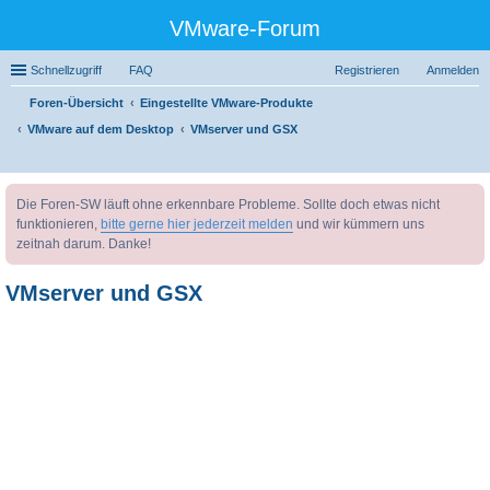
VMware-Forum
Schnellzugriff
FAQ
Registrieren
Anmelden
Foren-Übersicht
Eingestellte VMware-Produkte
VMware auf dem Desktop
VMserver und GSX
uc
Die Foren-SW läuft ohne erkennbare Probleme. Sollte doch etwas nicht
he
funktionieren,
bitte gerne hier jederzeit melden
und wir kümmern uns
zeitnah darum. Danke!
VMserver und GSX