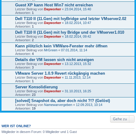
Guest XP kann Host Win7 nicht erreichen
Letzter Beitrag von
Dayworker
«
23.04.2014, 15:40
Antworten:
1
Dell T110 II (11.Gen) mit IvyBridge und letzter VMserver2.02
Letzter Beitrag von
Dayworker
«
18.02.2014, 10:47
Antworten:
1
Dell T110 II (11.Gen) mit Ivy Bridge und der VMserver1.010
Letzter Beitrag von
Dayworker
«
18.02.2014, 09:42
Antworten:
2
Kann plötzlich kein VMWare-Fenster mehr öffnen
Letzter Beitrag von
MrGreen
«
07.01.2014, 11:14
Antworten:
4
Details der VM lassen sich nicht anzeigen
Letzter Beitrag von
Dayworker
«
13.12.2013, 15:32
Antworten:
3
VMware Server 1.0.9 Revert rückgängig machen
Letzter Beitrag von
Dayworker
«
11.11.2013, 12:14
Antworten:
1
Server Konsolidierung
Letzter Beitrag von
Dayworker
«
31.10.2013, 16:25
Antworten:
23
[solved] Snapshot da, aber doch nicht ?!? (Gelöst)
Letzter Beitrag von
Namewarvergeben
«
12.09.2013, 10:14
Antworten:
19
Gehe zu
WER IST ONLINE?
Mitglieder in diesem Forum: 0 Mitglieder und 1 Gast