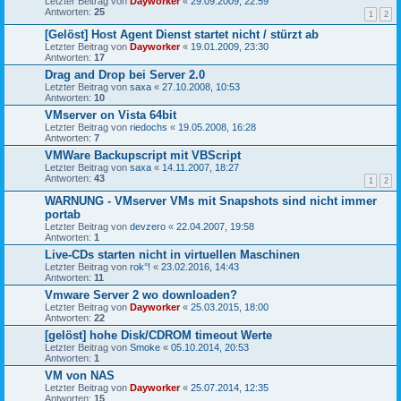
Letzter Beitrag von
Dayworker
«
29.09.2009, 22:59
Antworten:
25
1
2
[Gelöst] Host Agent Dienst startet nicht / stürzt ab
Letzter Beitrag von
Dayworker
«
19.01.2009, 23:30
Antworten:
17
Drag and Drop bei Server 2.0
Letzter Beitrag von
saxa
«
27.10.2008, 10:53
Antworten:
10
VMserver on Vista 64bit
Letzter Beitrag von
riedochs
«
19.05.2008, 16:28
Antworten:
7
VMWare Backupscript mit VBScript
Letzter Beitrag von
saxa
«
14.11.2007, 18:27
Antworten:
43
1
2
WARNUNG - VMserver VMs mit Snapshots sind nicht immer
portab
Letzter Beitrag von
devzero
«
22.04.2007, 19:58
Antworten:
1
Live-CDs starten nicht in virtuellen Maschinen
Letzter Beitrag von
rok°!
«
23.02.2016, 14:43
Antworten:
11
Vmware Server 2 wo downloaden?
Letzter Beitrag von
Dayworker
«
25.03.2015, 18:00
Antworten:
22
[gelöst] hohe Disk/CDROM timeout Werte
Letzter Beitrag von
Smoke
«
05.10.2014, 20:53
Antworten:
1
VM von NAS
Letzter Beitrag von
Dayworker
«
25.07.2014, 12:35
Antworten:
15