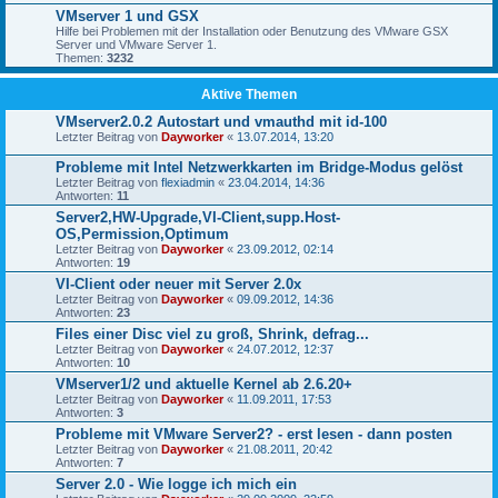
VMserver 1 und GSX
Hilfe bei Problemen mit der Installation oder Benutzung des VMware GSX
Server und VMware Server 1.
Themen:
3232
Aktive Themen
VMserver2.0.2 Autostart und vmauthd mit id-100
Letzter Beitrag von
Dayworker
«
13.07.2014, 13:20
Probleme mit Intel Netzwerkkarten im Bridge-Modus gelöst
Letzter Beitrag von
flexiadmin
«
23.04.2014, 14:36
Antworten:
11
Server2,HW-Upgrade,VI-Client,supp.Host-
OS,Permission,Optimum
Letzter Beitrag von
Dayworker
«
23.09.2012, 02:14
Antworten:
19
VI-Client oder neuer mit Server 2.0x
Letzter Beitrag von
Dayworker
«
09.09.2012, 14:36
Antworten:
23
Files einer Disc viel zu groß, Shrink, defrag...
Letzter Beitrag von
Dayworker
«
24.07.2012, 12:37
Antworten:
10
VMserver1/2 und aktuelle Kernel ab 2.6.20+
Letzter Beitrag von
Dayworker
«
11.09.2011, 17:53
Antworten:
3
Probleme mit VMware Server2? - erst lesen - dann posten
Letzter Beitrag von
Dayworker
«
21.08.2011, 20:42
Antworten:
7
Server 2.0 - Wie logge ich mich ein