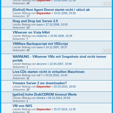
Letzter Beitrag von
Dayworker
«
29.09.2009, 22:59
Antworten:
25
1
2
[Gelöst] Host Agent Dienst startet nicht / stürzt ab
Letzter Beitrag von
Dayworker
«
19.01.2009, 23:30
Antworten:
17
Drag and Drop bei Server 2.0
Letzter Beitrag von
saxa
«
27.10.2008, 10:53
Antworten:
10
VMserver on Vista 64bit
Letzter Beitrag von
riedochs
«
19.05.2008, 16:28
Antworten:
7
VMWare Backupscript mit VBScript
Letzter Beitrag von
saxa
«
14.11.2007, 18:27
Antworten:
43
1
2
WARNUNG - VMserver VMs mit Snapshots sind nicht immer
portab
Letzter Beitrag von
devzero
«
22.04.2007, 19:58
Antworten:
1
Live-CDs starten nicht in virtuellen Maschinen
Letzter Beitrag von
rok°!
«
23.02.2016, 14:43
Antworten:
11
Vmware Server 2 wo downloaden?
Letzter Beitrag von
Dayworker
«
25.03.2015, 18:00
Antworten:
22
[gelöst] hohe Disk/CDROM timeout Werte
Letzter Beitrag von
Smoke
«
05.10.2014, 20:53
Antworten:
1
VM von NAS
Letzter Beitrag von
Dayworker
«
25.07.2014, 12:35
Antworten:
15