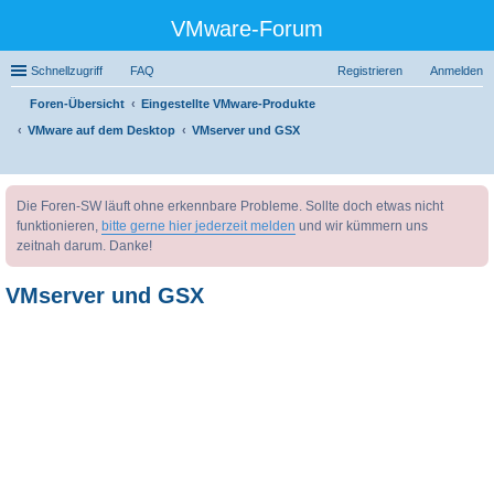
VMware-Forum
Schnellzugriff
FAQ
Registrieren
Anmelden
Foren-Übersicht
Eingestellte VMware-Produkte
VMware auf dem Desktop
VMserver und GSX
uc
Die Foren-SW läuft ohne erkennbare Probleme. Sollte doch etwas nicht
he
funktionieren,
bitte gerne hier jederzeit melden
und wir kümmern uns
zeitnah darum. Danke!
VMserver und GSX