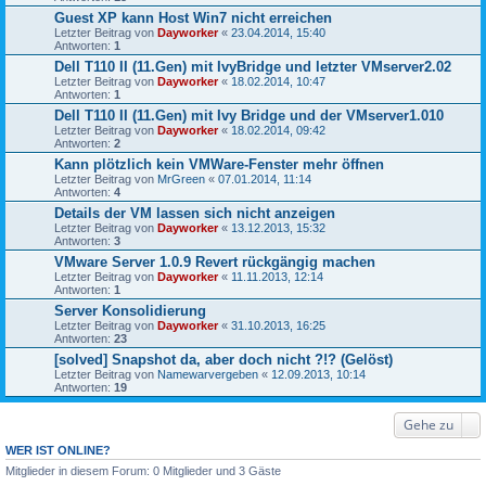
Guest XP kann Host Win7 nicht erreichen
Letzter Beitrag von
Dayworker
«
23.04.2014, 15:40
Antworten:
1
Dell T110 II (11.Gen) mit IvyBridge und letzter VMserver2.02
Letzter Beitrag von
Dayworker
«
18.02.2014, 10:47
Antworten:
1
Dell T110 II (11.Gen) mit Ivy Bridge und der VMserver1.010
Letzter Beitrag von
Dayworker
«
18.02.2014, 09:42
Antworten:
2
Kann plötzlich kein VMWare-Fenster mehr öffnen
Letzter Beitrag von
MrGreen
«
07.01.2014, 11:14
Antworten:
4
Details der VM lassen sich nicht anzeigen
Letzter Beitrag von
Dayworker
«
13.12.2013, 15:32
Antworten:
3
VMware Server 1.0.9 Revert rückgängig machen
Letzter Beitrag von
Dayworker
«
11.11.2013, 12:14
Antworten:
1
Server Konsolidierung
Letzter Beitrag von
Dayworker
«
31.10.2013, 16:25
Antworten:
23
[solved] Snapshot da, aber doch nicht ?!? (Gelöst)
Letzter Beitrag von
Namewarvergeben
«
12.09.2013, 10:14
Antworten:
19
Gehe zu
WER IST ONLINE?
Mitglieder in diesem Forum: 0 Mitglieder und 3 Gäste