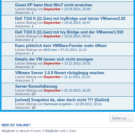
Guest XP kann Host Win7 nicht erreichen
Letzter Beitrag von
Dayworker
«
23.04.2014, 15:40
Antworten:
1
Dell T110 II (11.Gen) mit IvyBridge und letzter VMserver2.02
Letzter Beitrag von
Dayworker
«
18.02.2014, 10:47
Antworten:
1
Dell T110 II (11.Gen) mit Ivy Bridge und der VMserver1.010
Letzter Beitrag von
Dayworker
«
18.02.2014, 09:42
Antworten:
2
Kann plötzlich kein VMWare-Fenster mehr öffnen
Letzter Beitrag von
MrGreen
«
07.01.2014, 11:14
Antworten:
4
Details der VM lassen sich nicht anzeigen
Letzter Beitrag von
Dayworker
«
13.12.2013, 15:32
Antworten:
3
VMware Server 1.0.9 Revert rückgängig machen
Letzter Beitrag von
Dayworker
«
11.11.2013, 12:14
Antworten:
1
Server Konsolidierung
Letzter Beitrag von
Dayworker
«
31.10.2013, 16:25
Antworten:
23
[solved] Snapshot da, aber doch nicht ?!? (Gelöst)
Letzter Beitrag von
Namewarvergeben
«
12.09.2013, 10:14
Antworten:
19
Gehe zu
WER IST ONLINE?
Mitglieder in diesem Forum: 0 Mitglieder und 1 Gast