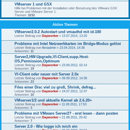
VMserver 1 und GSX
Hilfe bei Problemen mit der Installation oder Benutzung des VMware GSX
Server und VMware Server 1.
Themen:
3232
Aktive Themen
VMserver2.0.2 Autostart und vmauthd mit id-100
Letzter Beitrag von
Dayworker
«
13.07.2014, 13:20
Probleme mit Intel Netzwerkkarten im Bridge-Modus gelöst
Letzter Beitrag von
flexiadmin
«
23.04.2014, 14:36
Antworten:
11
Server2,HW-Upgrade,VI-Client,supp.Host-
OS,Permission,Optimum
Letzter Beitrag von
Dayworker
«
23.09.2012, 02:14
Antworten:
19
VI-Client oder neuer mit Server 2.0x
Letzter Beitrag von
Dayworker
«
09.09.2012, 14:36
Antworten:
23
Files einer Disc viel zu groß, Shrink, defrag...
Letzter Beitrag von
Dayworker
«
24.07.2012, 12:37
Antworten:
10
VMserver1/2 und aktuelle Kernel ab 2.6.20+
Letzter Beitrag von
Dayworker
«
11.09.2011, 17:53
Antworten:
3
Probleme mit VMware Server2? - erst lesen - dann posten
Letzter Beitrag von
Dayworker
«
21.08.2011, 20:42
Antworten:
7
Server 2.0 - Wie logge ich mich ein