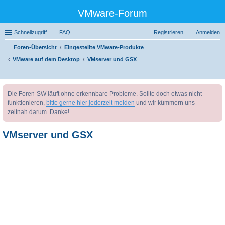
VMware-Forum
Schnellzugriff
FAQ
Registrieren
Anmelden
Foren-Übersicht
Eingestellte VMware-Produkte
VMware auf dem Desktop
VMserver und GSX
uc
Die Foren-SW läuft ohne erkennbare Probleme. Sollte doch etwas nicht
he
funktionieren,
bitte gerne hier jederzeit melden
und wir kümmern uns
zeitnah darum. Danke!
VMserver und GSX