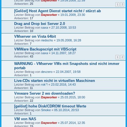
Letzter Beitrag von
Dayworker
«
29.09.2009, 22:59
Antworten:
25
1
2
[Gelöst] Host Agent Dienst startet nicht / stürzt ab
Letzter Beitrag von
Dayworker
«
19.01.2009, 23:30
Antworten:
17
Drag and Drop bei Server 2.0
Letzter Beitrag von
saxa
«
27.10.2008, 10:53
Antworten:
10
VMserver on Vista 64bit
Letzter Beitrag von
riedochs
«
19.05.2008, 16:28
Antworten:
7
VMWare Backupscript mit VBScript
Letzter Beitrag von
saxa
«
14.11.2007, 18:27
Antworten:
43
1
2
WARNUNG - VMserver VMs mit Snapshots sind nicht immer
portab
Letzter Beitrag von
devzero
«
22.04.2007, 19:58
Antworten:
1
Live-CDs starten nicht in virtuellen Maschinen
Letzter Beitrag von
rok°!
«
23.02.2016, 14:43
Antworten:
11
Vmware Server 2 wo downloaden?
Letzter Beitrag von
Dayworker
«
25.03.2015, 18:00
Antworten:
22
[gelöst] hohe Disk/CDROM timeout Werte
Letzter Beitrag von
Smoke
«
05.10.2014, 20:53
Antworten:
1
VM von NAS
Letzter Beitrag von
Dayworker
«
25.07.2014, 12:35
Antworten:
15