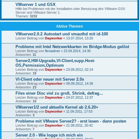
VMserver 1 und GSX
Hilfe bei Problemen mit der Installation oder Benutzung des VMware GSX
Server und VMware Server 1.
Themen:
3232
Aktive Themen
VMserver2.0.2 Autostart und vmauthd mit id-100
Letzter Beitrag von
Dayworker
«
13.07.2014, 13:20
Probleme mit Intel Netzwerkkarten im Bridge-Modus gelöst
Letzter Beitrag von
flexiadmin
«
23.04.2014, 14:36
Antworten:
11
Server2,HW-Upgrade,VI-Client,supp.Host-
OS,Permission,Optimum
Letzter Beitrag von
Dayworker
«
23.09.2012, 02:14
Antworten:
19
VI-Client oder neuer mit Server 2.0x
Letzter Beitrag von
Dayworker
«
09.09.2012, 14:36
Antworten:
23
Files einer Disc viel zu groß, Shrink, defrag...
Letzter Beitrag von
Dayworker
«
24.07.2012, 12:37
Antworten:
10
VMserver1/2 und aktuelle Kernel ab 2.6.20+
Letzter Beitrag von
Dayworker
«
11.09.2011, 17:53
Antworten:
3
Probleme mit VMware Server2? - erst lesen - dann posten
Letzter Beitrag von
Dayworker
«
21.08.2011, 20:42
Antworten:
7
Server 2.0 - Wie logge ich mich ein