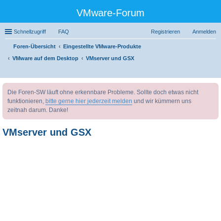
VMware-Forum
Schnellzugriff
FAQ
Registrieren
Anmelden
Foren-Übersicht
Eingestellte VMware-Produkte
VMware auf dem Desktop
VMserver und GSX
uc
Die Foren-SW läuft ohne erkennbare Probleme. Sollte doch etwas nicht
he
funktionieren,
bitte gerne hier jederzeit melden
und wir kümmern uns
zeitnah darum. Danke!
VMserver und GSX