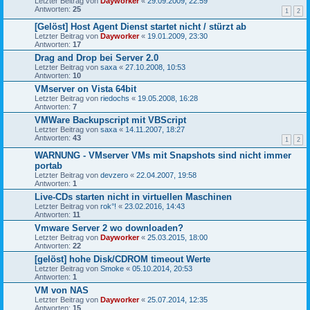
Letzter Beitrag von
Dayworker
«
29.09.2009, 22:59
Antworten:
25
1
2
[Gelöst] Host Agent Dienst startet nicht / stürzt ab
Letzter Beitrag von
Dayworker
«
19.01.2009, 23:30
Antworten:
17
Drag and Drop bei Server 2.0
Letzter Beitrag von
saxa
«
27.10.2008, 10:53
Antworten:
10
VMserver on Vista 64bit
Letzter Beitrag von
riedochs
«
19.05.2008, 16:28
Antworten:
7
VMWare Backupscript mit VBScript
Letzter Beitrag von
saxa
«
14.11.2007, 18:27
Antworten:
43
1
2
WARNUNG - VMserver VMs mit Snapshots sind nicht immer
portab
Letzter Beitrag von
devzero
«
22.04.2007, 19:58
Antworten:
1
Live-CDs starten nicht in virtuellen Maschinen
Letzter Beitrag von
rok°!
«
23.02.2016, 14:43
Antworten:
11
Vmware Server 2 wo downloaden?
Letzter Beitrag von
Dayworker
«
25.03.2015, 18:00
Antworten:
22
[gelöst] hohe Disk/CDROM timeout Werte
Letzter Beitrag von
Smoke
«
05.10.2014, 20:53
Antworten:
1
VM von NAS
Letzter Beitrag von
Dayworker
«
25.07.2014, 12:35
Antworten:
15