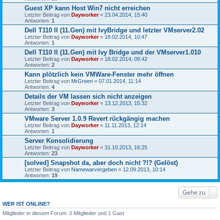
Guest XP kann Host Win7 nicht erreichen
Letzter Beitrag von
Dayworker
«
23.04.2014, 15:40
Antworten:
1
Dell T110 II (11.Gen) mit IvyBridge und letzter VMserver2.02
Letzter Beitrag von
Dayworker
«
18.02.2014, 10:47
Antworten:
1
Dell T110 II (11.Gen) mit Ivy Bridge und der VMserver1.010
Letzter Beitrag von
Dayworker
«
18.02.2014, 09:42
Antworten:
2
Kann plötzlich kein VMWare-Fenster mehr öffnen
Letzter Beitrag von
MrGreen
«
07.01.2014, 11:14
Antworten:
4
Details der VM lassen sich nicht anzeigen
Letzter Beitrag von
Dayworker
«
13.12.2013, 15:32
Antworten:
3
VMware Server 1.0.9 Revert rückgängig machen
Letzter Beitrag von
Dayworker
«
11.11.2013, 12:14
Antworten:
1
Server Konsolidierung
Letzter Beitrag von
Dayworker
«
31.10.2013, 16:25
Antworten:
23
[solved] Snapshot da, aber doch nicht ?!? (Gelöst)
Letzter Beitrag von
Namewarvergeben
«
12.09.2013, 10:14
Antworten:
19
Gehe zu
WER IST ONLINE?
Mitglieder in diesem Forum: 0 Mitglieder und 1 Gast