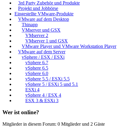
3rd Party Zubehör und Produkte
Projekt und Jobbörse
Eingestellte VMware-Produkte
VMware auf dem Desktop
Thinapp
VMserver und GSX
VMserver 2
VMserver 1 und GSX
VMware Player und VMware Workstation Player
VMware auf dem Server
vSphere / ESX / ESXi
vSphere 6.7
vSphere 6.5
vSphere 6.0
vSphere 5.5 / ESXi 5.5
vSphere 5 / ESXi 5 und 5.1
ESXi 4
vSphere 4 / ESX 4
ESX 3 & ESXi 3
Wer ist online?
Mitglieder in diesem Forum: 0 Mitglieder und 2 Gäste