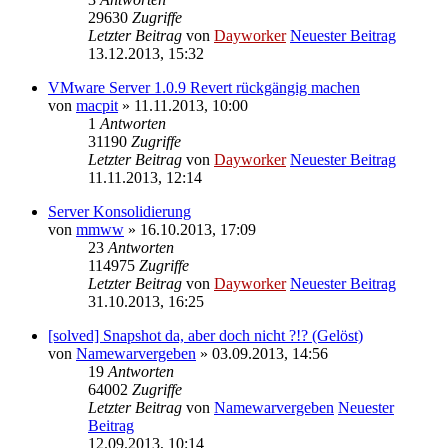
29630
Zugriffe
Letzter Beitrag
von
Dayworker
Neuester Beitrag
13.12.2013, 15:32
VMware Server 1.0.9 Revert rückgängig machen
von
macpit
» 11.11.2013, 10:00
1
Antworten
31190
Zugriffe
Letzter Beitrag
von
Dayworker
Neuester Beitrag
11.11.2013, 12:14
Server Konsolidierung
von
mmww
» 16.10.2013, 17:09
23
Antworten
114975
Zugriffe
Letzter Beitrag
von
Dayworker
Neuester Beitrag
31.10.2013, 16:25
[solved] Snapshot da, aber doch nicht ?!? (Gelöst)
von
Namewarvergeben
» 03.09.2013, 14:56
19
Antworten
64002
Zugriffe
Letzter Beitrag
von
Namewarvergeben
Neuester
Beitrag
12.09.2013, 10:14