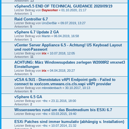
Antworten:
13
vSphere5.5 END OF TECHNICAL GUIDANCE 2020/09/19
Letzter Beitrag von
Dayworker
«
01.10.2020, 21:17
Antworten:
1
Raid Controller 6.7
Letzter Beitrag von
UrsDerBär
«
09.07.2019, 13:27
Antworten:
5
vSphere 6.7 Update 2 GA
Letzter Beitrag von
Martin
«
06.04.2019, 16:58
Antworten:
1
vCenter Server Appliance 6.5 - Achtung! US Keyboad Layout
und root-Passwort
Letzter Beitrag von
irix
«
10.07.2018, 12:05
Antworten:
11
ACHTUNG: März Windowsupdates zerlegen W2008R2 vmxnet3
Einstellungen
Letzter Beitrag von
irix
«
04.04.2018, 20:27
Antworten:
5
vCSA 6.5U1 - Dienststatus vAPI Endpoint gelb - Failed to
connect to xxx\com.vmware.cis.cls.vapi vAPI provider
Letzter Beitrag von
mbreidenbach
«
30.10.2017, 10:13
Antworten:
6
vSphere 6.5 GA
Letzter Beitrag von
~thc
«
23.11.2016, 18:00
Antworten:
2
Wissenswertes rund um das Bootmedium bis ESXi 6.7
Letzter Beitrag von
~thc
«
03.03.2015, 19:40
ESXi Patches sind immer kumulativ (abhängig v. Installation)
Letzter Beitrag von
~thc
«
10.07.2014, 21:32