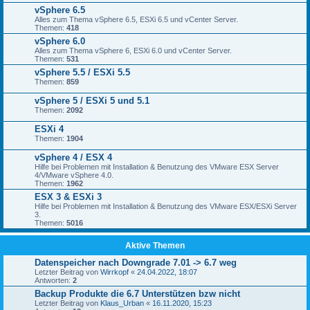
vSphere 6.5
Alles zum Thema vSphere 6.5, ESXi 6.5 und vCenter Server.
Themen:
418
vSphere 6.0
Alles zum Thema vSphere 6, ESXi 6.0 und vCenter Server.
Themen:
531
vSphere 5.5 / ESXi 5.5
Themen:
859
vSphere 5 / ESXi 5 und 5.1
Themen:
2092
ESXi 4
Themen:
1904
vSphere 4 / ESX 4
Hilfe bei Problemen mit Installation & Benutzung des VMware ESX Server
4/VMware vSphere 4.0.
Themen:
1962
ESX 3 & ESXi 3
Hilfe bei Problemen mit Installation & Benutzung des VMware ESX/ESXi Server
3.
Themen:
5016
Aktive Themen
Datenspeicher nach Downgrade 7.01 -> 6.7 weg
Letzter Beitrag von
Wirrkopf
«
24.04.2022, 18:07
Antworten:
2
Backup Produkte die 6.7 Unterstützen bzw nicht
Letzter Beitrag von
Klaus_Urban
«
16.11.2020, 15:23