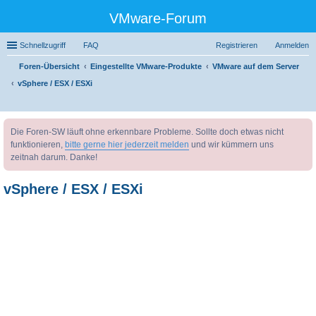
VMware-Forum
Schnellzugriff
FAQ
Registrieren
Anmelden
Foren-Übersicht
Eingestellte VMware-Produkte
VMware auf dem Server
vSphere / ESX / ESXi
uc
Die Foren-SW läuft ohne erkennbare Probleme. Sollte doch etwas nicht
he
funktionieren,
bitte gerne hier jederzeit melden
und wir kümmern uns
zeitnah darum. Danke!
vSphere / ESX / ESXi