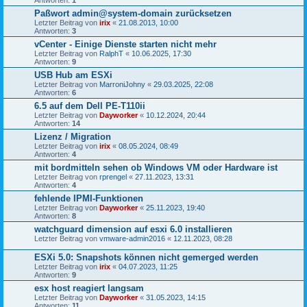
Antworten:
1
Paßwort admin@system-domain zurücksetzen
Letzter Beitrag von
irix
«
21.08.2013, 10:00
Antworten:
3
vCenter - Einige Dienste starten nicht mehr
Letzter Beitrag von
RalphT
«
10.06.2025, 17:30
Antworten:
9
USB Hub am ESXi
Letzter Beitrag von
MarroniJohny
«
29.03.2025, 22:08
Antworten:
6
6.5 auf dem Dell PE-T110ii
Letzter Beitrag von
Dayworker
«
10.12.2024, 20:44
Antworten:
14
Lizenz / Migration
Letzter Beitrag von
irix
«
08.05.2024, 08:49
Antworten:
4
mit bordmitteln sehen ob Windows VM oder Hardware ist
Letzter Beitrag von
rprengel
«
27.11.2023, 13:31
Antworten:
4
fehlende IPMI-Funktionen
Letzter Beitrag von
Dayworker
«
25.11.2023, 19:40
Antworten:
8
watchguard dimension auf esxi 6.0 installieren
Letzter Beitrag von
vmware-admin2016
«
12.11.2023, 08:28
ESXi 5.0: Snapshots können nicht gemerged werden
Letzter Beitrag von
irix
«
04.07.2023, 11:25
Antworten:
9
esx host reagiert langsam
Letzter Beitrag von
Dayworker
«
31.05.2023, 14:15
Antworten:
11