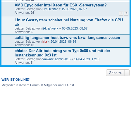
AMD Epyc oder Intel Xeon für ESXi-Serversystem?
Letzter Beitrag von
UrsDerBär
«
15.05.2023, 07:57
Antworten:
26
1
2
Linux Gastsystem schaltet bei Nutzung von Firefox die CPU
ab
Letzter Beitrag von
it-kraftwerk
«
05.05.2023, 08:57
Antworten:
6
auffällig langsamer host bzw. vms bzw. langsames veeam
Letzter Beitrag von
irix
«
20.04.2023, 06:34
Antworten:
10
chkdsk Der Attributeintrag vom Typ 0x80 und mit der
Instanzkennung 0x3 ist
Letzter Beitrag von
vmware-admin2016
«
14.04.2023, 17:19
Antworten:
5
Gehe zu
WER IST ONLINE?
Mitglieder in diesem Forum: 0 Mitglieder und 1 Gast