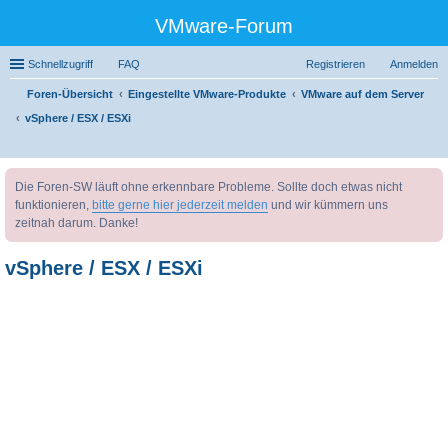
VMware-Forum
Schnellzugriff
FAQ
Registrieren
Anmelden
Foren-Übersicht
Eingestellte VMware-Produkte
VMware auf dem Server
vSphere / ESX / ESXi
uc
Die Foren-SW läuft ohne erkennbare Probleme. Sollte doch etwas nicht
he
funktionieren,
bitte gerne hier jederzeit melden
und wir kümmern uns
zeitnah darum. Danke!
vSphere / ESX / ESXi