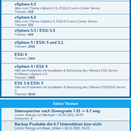
vSphere 6.5
Alles zum Thema vSphere 6.5, ESXi 6.5 und vCenter Server.
Themen:
418
vSphere 6.0
Alles zum Thema vSphere 6, ESXi 6.0 und vCenter Server.
Themen:
531
vSphere 5.5 / ESXi 5.5
Themen:
859
vSphere 5 / ESXi 5 und 5.1
Themen:
2092
ESXi 4
Themen:
1904
vSphere 4 / ESX 4
Hilfe bei Problemen mit Installation & Benutzung des VMware ESX Server
4/VMware vSphere 4.0.
Themen:
1962
ESX 3 & ESXi 3
Hilfe bei Problemen mit Installation & Benutzung des VMware ESX/ESXi Server
3.
Themen:
5016
Aktive Themen
Datenspeicher nach Downgrade 7.01 -> 6.7 weg
Letzter Beitrag von
Wirrkopf
«
24.04.2022, 18:07
Antworten:
2
Backup Produkte die 6.7 Unterstützen bzw nicht
Letzter Beitrag von
Klaus_Urban
«
16.11.2020, 15:23