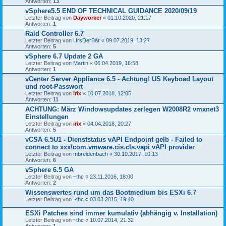
Antworten:
13
vSphere5.5 END OF TECHNICAL GUIDANCE 2020/09/19
Letzter Beitrag von
Dayworker
«
01.10.2020, 21:17
Antworten:
1
Raid Controller 6.7
Letzter Beitrag von
UrsDerBär
«
09.07.2019, 13:27
Antworten:
5
vSphere 6.7 Update 2 GA
Letzter Beitrag von
Martin
«
06.04.2019, 16:58
Antworten:
1
vCenter Server Appliance 6.5 - Achtung! US Keyboad Layout
und root-Passwort
Letzter Beitrag von
irix
«
10.07.2018, 12:05
Antworten:
11
ACHTUNG: März Windowsupdates zerlegen W2008R2 vmxnet3
Einstellungen
Letzter Beitrag von
irix
«
04.04.2018, 20:27
Antworten:
5
vCSA 6.5U1 - Dienststatus vAPI Endpoint gelb - Failed to
connect to xxx\com.vmware.cis.cls.vapi vAPI provider
Letzter Beitrag von
mbreidenbach
«
30.10.2017, 10:13
Antworten:
6
vSphere 6.5 GA
Letzter Beitrag von
~thc
«
23.11.2016, 18:00
Antworten:
2
Wissenswertes rund um das Bootmedium bis ESXi 6.7
Letzter Beitrag von
~thc
«
03.03.2015, 19:40
ESXi Patches sind immer kumulativ (abhängig v. Installation)
Letzter Beitrag von
~thc
«
10.07.2014, 21:32