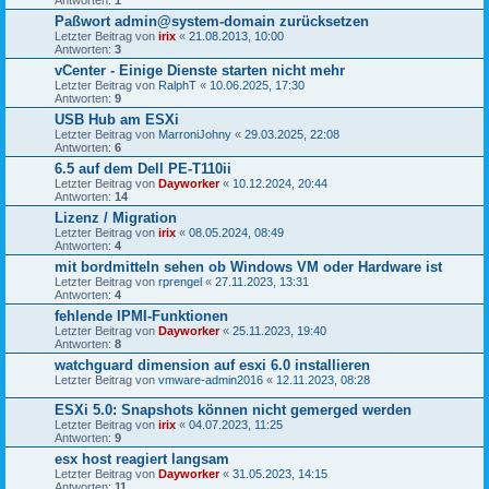
Antworten:
1
Paßwort admin@system-domain zurücksetzen
Letzter Beitrag von
irix
«
21.08.2013, 10:00
Antworten:
3
vCenter - Einige Dienste starten nicht mehr
Letzter Beitrag von
RalphT
«
10.06.2025, 17:30
Antworten:
9
USB Hub am ESXi
Letzter Beitrag von
MarroniJohny
«
29.03.2025, 22:08
Antworten:
6
6.5 auf dem Dell PE-T110ii
Letzter Beitrag von
Dayworker
«
10.12.2024, 20:44
Antworten:
14
Lizenz / Migration
Letzter Beitrag von
irix
«
08.05.2024, 08:49
Antworten:
4
mit bordmitteln sehen ob Windows VM oder Hardware ist
Letzter Beitrag von
rprengel
«
27.11.2023, 13:31
Antworten:
4
fehlende IPMI-Funktionen
Letzter Beitrag von
Dayworker
«
25.11.2023, 19:40
Antworten:
8
watchguard dimension auf esxi 6.0 installieren
Letzter Beitrag von
vmware-admin2016
«
12.11.2023, 08:28
ESXi 5.0: Snapshots können nicht gemerged werden
Letzter Beitrag von
irix
«
04.07.2023, 11:25
Antworten:
9
esx host reagiert langsam
Letzter Beitrag von
Dayworker
«
31.05.2023, 14:15
Antworten:
11