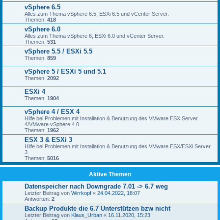
vSphere 6.5
Alles zum Thema vSphere 6.5, ESXi 6.5 und vCenter Server.
Themen:
418
vSphere 6.0
Alles zum Thema vSphere 6, ESXi 6.0 und vCenter Server.
Themen:
531
vSphere 5.5 / ESXi 5.5
Themen:
859
vSphere 5 / ESXi 5 und 5.1
Themen:
2092
ESXi 4
Themen:
1904
vSphere 4 / ESX 4
Hilfe bei Problemen mit Installation & Benutzung des VMware ESX Server
4/VMware vSphere 4.0.
Themen:
1962
ESX 3 & ESXi 3
Hilfe bei Problemen mit Installation & Benutzung des VMware ESX/ESXi Server
3.
Themen:
5016
Aktive Themen
Datenspeicher nach Downgrade 7.01 -> 6.7 weg
Letzter Beitrag von
Wirrkopf
«
24.04.2022, 18:07
Antworten:
2
Backup Produkte die 6.7 Unterstützen bzw nicht
Letzter Beitrag von
Klaus_Urban
«
16.11.2020, 15:23