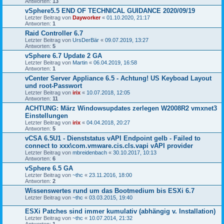
Antworten:
13
vSphere5.5 END OF TECHNICAL GUIDANCE 2020/09/19
Letzter Beitrag von
Dayworker
«
01.10.2020, 21:17
Antworten:
1
Raid Controller 6.7
Letzter Beitrag von
UrsDerBär
«
09.07.2019, 13:27
Antworten:
5
vSphere 6.7 Update 2 GA
Letzter Beitrag von
Martin
«
06.04.2019, 16:58
Antworten:
1
vCenter Server Appliance 6.5 - Achtung! US Keyboad Layout
und root-Passwort
Letzter Beitrag von
irix
«
10.07.2018, 12:05
Antworten:
11
ACHTUNG: März Windowsupdates zerlegen W2008R2 vmxnet3
Einstellungen
Letzter Beitrag von
irix
«
04.04.2018, 20:27
Antworten:
5
vCSA 6.5U1 - Dienststatus vAPI Endpoint gelb - Failed to
connect to xxx\com.vmware.cis.cls.vapi vAPI provider
Letzter Beitrag von
mbreidenbach
«
30.10.2017, 10:13
Antworten:
6
vSphere 6.5 GA
Letzter Beitrag von
~thc
«
23.11.2016, 18:00
Antworten:
2
Wissenswertes rund um das Bootmedium bis ESXi 6.7
Letzter Beitrag von
~thc
«
03.03.2015, 19:40
ESXi Patches sind immer kumulativ (abhängig v. Installation)
Letzter Beitrag von
~thc
«
10.07.2014, 21:32