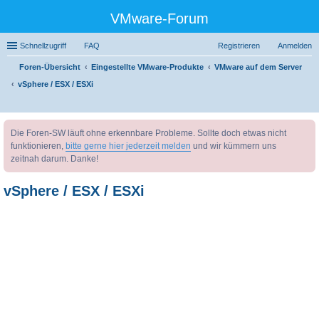
VMware-Forum
Schnellzugriff
FAQ
Registrieren
Anmelden
Foren-Übersicht
Eingestellte VMware-Produkte
VMware auf dem Server
vSphere / ESX / ESXi
uc
Die Foren-SW läuft ohne erkennbare Probleme. Sollte doch etwas nicht
he
funktionieren,
bitte gerne hier jederzeit melden
und wir kümmern uns
zeitnah darum. Danke!
vSphere / ESX / ESXi