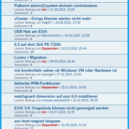
Antworten:
1
Paßwort admin@system-domain zurücksetzen
Letzter Beitrag von
irix
«
21.08.2013, 10:00
Antworten:
3
vCenter - Einige Dienste starten nicht mehr
Letzter Beitrag von
RalphT
«
10.06.2025, 17:30
Antworten:
9
USB Hub am ESXi
Letzter Beitrag von
MarroniJohny
«
29.03.2025, 22:08
Antworten:
6
6.5 auf dem Dell PE-T110ii
Letzter Beitrag von
Dayworker
«
10.12.2024, 20:44
Antworten:
14
Lizenz / Migration
Letzter Beitrag von
irix
«
08.05.2024, 08:49
Antworten:
4
mit bordmitteln sehen ob Windows VM oder Hardware ist
Letzter Beitrag von
rprengel
«
27.11.2023, 13:31
Antworten:
4
fehlende IPMI-Funktionen
Letzter Beitrag von
Dayworker
«
25.11.2023, 19:40
Antworten:
8
watchguard dimension auf esxi 6.0 installieren
Letzter Beitrag von
vmware-admin2016
«
12.11.2023, 08:28
ESXi 5.0: Snapshots können nicht gemerged werden
Letzter Beitrag von
irix
«
04.07.2023, 11:25
Antworten:
9
esx host reagiert langsam
Letzter Beitrag von
Dayworker
«
31.05.2023, 14:15
Antworten:
11