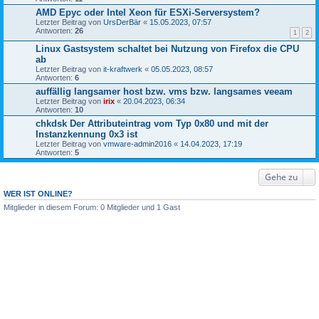
AMD Epyc oder Intel Xeon für ESXi-Serversystem?
Letzter Beitrag von
UrsDerBär
«
15.05.2023, 07:57
Antworten:
26
1
2
Linux Gastsystem schaltet bei Nutzung von Firefox die CPU
ab
Letzter Beitrag von
it-kraftwerk
«
05.05.2023, 08:57
Antworten:
6
auffällig langsamer host bzw. vms bzw. langsames veeam
Letzter Beitrag von
irix
«
20.04.2023, 06:34
Antworten:
10
chkdsk Der Attributeintrag vom Typ 0x80 und mit der
Instanzkennung 0x3 ist
Letzter Beitrag von
vmware-admin2016
«
14.04.2023, 17:19
Antworten:
5
Gehe zu
WER IST ONLINE?
Mitglieder in diesem Forum: 0 Mitglieder und 1 Gast