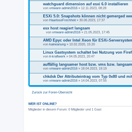
i
watchguard dimension auf esxi 6.0 installieren
a
von
n
vmware-admin2016
» 12.11.2023, 08:28
h
a
ESXi 5.0: Snapshots können nicht gemerged we
n
von
HaarloseFrechheit
» 30.06.2023, 17:37
g
esx host reagiert langsam
von
vmware-admin2016
» 21.05.2023, 17:45
D
a
AMD Epyc oder Intel Xeon für ESXi-Serversyste
t
von
kaineanung
» 10.02.2020, 15:20
e
i
Linux Gastsystem schaltet bei Nutzung von Fire
a
von
n
it-kraftwerk
» 04.05.2023, 20:47
h
a
auffällig langsamer host bzw. vms bzw. langsa
n
von
vmware-admin2016
» 18.04.2023, 19:19
g
chkdsk Der Attributeintrag vom Typ 0x80 und mit
von
vmware-admin2016
» 14.04.2023, 07:55
Zurück zur Foren-Übersicht
WER IST ONLINE?
Mitglieder in diesem Forum: 0 Mitglieder und 1 Gast