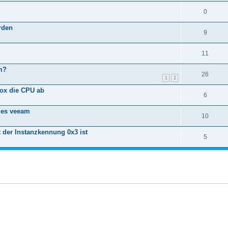
0
rden
9
11
m?
26
1
2
fox die CPU ab
6
mes veeam
10
 der Instanzkennung 0x3 ist
5