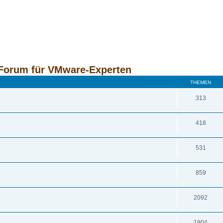
Forum für VMware-Experten
THEMEN
313
418
531
859
2092
1904