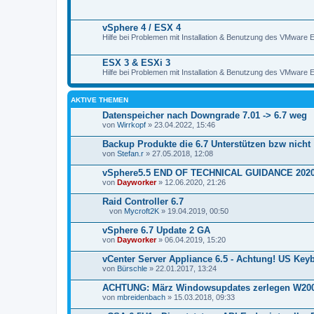
vSphere 4 / ESX 4
Hilfe bei Problemen mit Installation & Benutzung des VMware
ESX 3 & ESXi 3
Hilfe bei Problemen mit Installation & Benutzung des VMware 
AKTIVE THEMEN
Datenspeicher nach Downgrade 7.01 -> 6.7 weg
von
Wirrkopf
» 23.04.2022, 15:46
Backup Produkte die 6.7 Unterstützen bzw nicht
von
Stefan.r
» 27.05.2018, 12:08
vSphere5.5 END OF TECHNICAL GUIDANCE 2020
von
Dayworker
» 12.06.2020, 21:26
Raid Controller 6.7
von
Mycroft2K
» 19.04.2019, 00:50
D
a
vSphere 6.7 Update 2 GA
t
von
Dayworker
» 06.04.2019, 15:20
e
i
vCenter Server Appliance 6.5 - Achtung! US Key
a
von
n
Bürschle
» 22.01.2017, 13:24
h
a
ACHTUNG: März Windowsupdates zerlegen W200
n
von
mbreidenbach
» 15.03.2018, 09:33
g