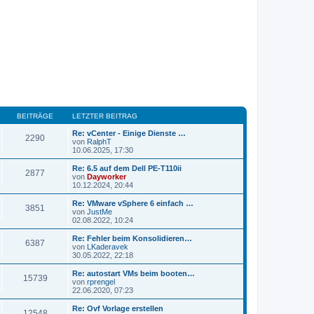
BEITRÄGE
LETZTER BEITRAG
Re: vCenter - Einige Dienste …
2290
von
RalphT
N
10.06.2025, 17:30
e
u
Re: 6.5 auf dem Dell PE-T110ii
2877
e
von
Dayworker
s
N
10.12.2024, 20:44
t
e
e
u
Re: VMware vSphere 6 einfach …
3851
r
e
von
JustMe
B
s
N
02.08.2022, 10:24
e
t
e
i
e
u
Re: Fehler beim Konsolidieren…
t
6387
r
e
von
LKaderavek
r
B
s
N
30.05.2022, 22:18
a
e
t
e
g
i
e
u
Re: autostart VMs beim booten…
t
15739
r
e
von
rprengel
r
B
s
N
22.06.2020, 07:23
a
e
t
e
g
i
e
u
Re: Ovf Vorlage erstellen
t
12548
r