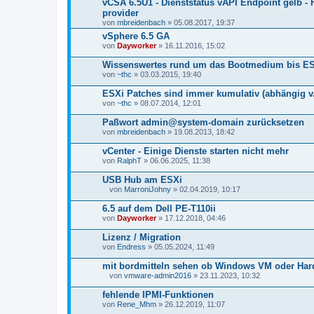
vCSA 6.5U1 - Dienststatus vAPI Endpoint gelb - 
provider
von
mbreidenbach
» 05.08.2017, 19:37
vSphere 6.5 GA
von
Dayworker
» 16.11.2016, 15:02
Wissenswertes rund um das Bootmedium bis ES
von
~thc
» 03.03.2015, 19:40
ESXi Patches sind immer kumulativ (abhängig v. 
von
~thc
» 08.07.2014, 12:01
Paßwort admin@system-domain zurücksetzen
von
mbreidenbach
» 19.08.2013, 18:42
vCenter - Einige Dienste starten nicht mehr
von
RalphT
» 06.06.2025, 11:38
USB Hub am ESXi
von
MarroniJohny
» 02.04.2019, 10:17
D
a
6.5 auf dem Dell PE-T110ii
t
von
Dayworker
» 17.12.2018, 04:46
e
i
Lizenz / Migration
a
von
n
Endress
» 05.05.2024, 11:49
h
a
mit bordmitteln sehen ob Windows VM oder Hard
n
von
vmware-admin2016
» 23.11.2023, 10:32
g
D
a
fehlende IPMI-Funktionen
t
von
Rene_Mhm
» 26.12.2019, 11:07
e