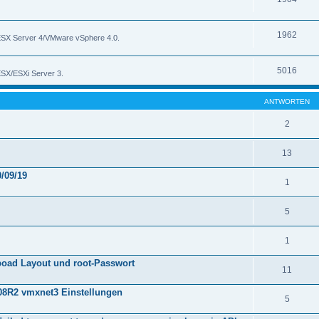
1962
 ESX Server 4/VMware vSphere 4.0.
5016
ESX/ESXi Server 3.
ANTWORTEN
2
13
/09/19
1
5
1
boad Layout und root-Passwort
11
8R2 vmxnet3 Einstellungen
5