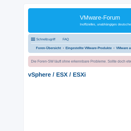
VMware-Forum
Inoffizielles, unabhängiges deuts
Schnellzugriff
FAQ
Foren-Übersicht
Eingestellte VMware-Produkte
VMware a
Die Foren-SW läuft ohne erkennbare Probleme. Sollte doch etw
vSphere / ESX / ESXi