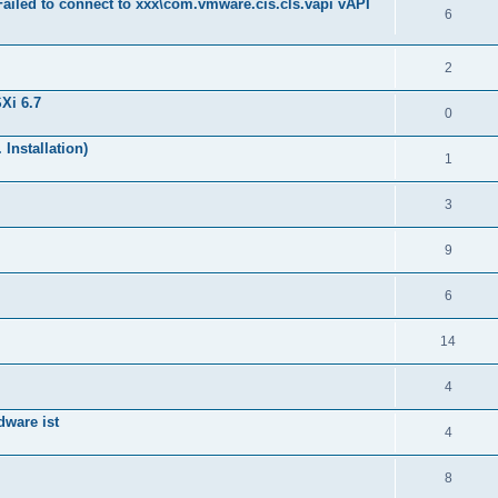
Failed to connect to xxx\com.vmware.cis.cls.vapi vAPI
6
2
Xi 6.7
0
Installation)
1
3
9
6
14
4
ware ist
4
8