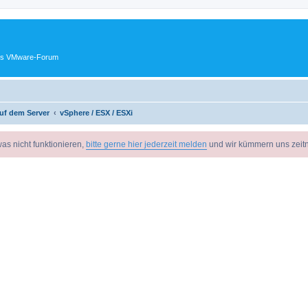
ches VMware-Forum
uf dem Server
vSphere / ESX / ESXi
as nicht funktionieren,
bitte gerne hier jederzeit melden
und wir kümmern uns zeit