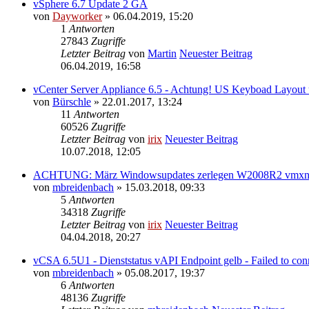
vSphere 6.7 Update 2 GA
von
Dayworker
» 06.04.2019, 15:20
1
Antworten
27843
Zugriffe
Letzter Beitrag
von
Martin
Neuester Beitrag
06.04.2019, 16:58
vCenter Server Appliance 6.5 - Achtung! US Keyboad Layout 
von
Bürschle
» 22.01.2017, 13:24
11
Antworten
60526
Zugriffe
Letzter Beitrag
von
irix
Neuester Beitrag
10.07.2018, 12:05
ACHTUNG: März Windowsupdates zerlegen W2008R2 vmxnet
von
mbreidenbach
» 15.03.2018, 09:33
5
Antworten
34318
Zugriffe
Letzter Beitrag
von
irix
Neuester Beitrag
04.04.2018, 20:27
vCSA 6.5U1 - Dienststatus vAPI Endpoint gelb - Failed to con
von
mbreidenbach
» 05.08.2017, 19:37
6
Antworten
48136
Zugriffe