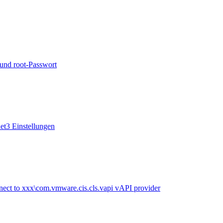
und root-Passwort
3 Einstellungen
nect to xxx\com.vmware.cis.cls.vapi vAPI provider