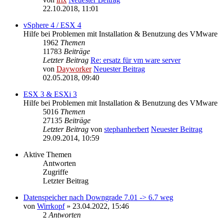
22.10.2018, 11:01
vSphere 4 / ESX 4
Hilfe bei Problemen mit Installation & Benutzung des VMwa
1962
Themen
11783
Beiträge
Letzter Beitrag
Re: ersatz für vm ware server
von
Dayworker
Neuester Beitrag
02.05.2018, 09:40
ESX 3 & ESXi 3
Hilfe bei Problemen mit Installation & Benutzung des VMwar
5016
Themen
27135
Beiträge
Letzter Beitrag
von
stephanherbert
Neuester Beitrag
29.09.2014, 10:59
Aktive Themen
Antworten
Zugriffe
Letzter Beitrag
Datenspeicher nach Downgrade 7.01 -> 6.7 weg
von
Wirrkopf
» 23.04.2022, 15:46
2
Antworten