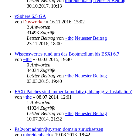
Letzter Beitrag
von
mbreidenbach
Neuester Beitrag
30.10.2017, 10:13
vSphere 6.5 GA
von
Dayworker
» 16.11.2016, 15:02
2
Antworten
31493
Zugriffe
Letzter Beitrag
von
~thc
Neuester Beitrag
23.11.2016, 18:00
Wissenswertes rund um das Bootmedium bis ESXi 6.7
von
~thc
» 03.03.2015, 19:40
0
Antworten
34034
Zugriffe
Letzter Beitrag
von
~thc
Neuester Beitrag
03.03.2015, 19:40
ESXi Patches sind immer kumulativ (abhängig v. Installation)
von
~thc
» 08.07.2014, 12:01
1
Antworten
41024
Zugriffe
Letzter Beitrag
von
~thc
Neuester Beitrag
10.07.2014, 21:32
Paßwort admin@system-domain zurücksetzen
von
mbreidenbach
» 19.08.2013, 18:42