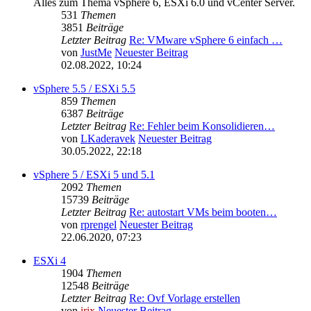
Alles zum Thema vSphere 6, ESXi 6.0 und vCenter Server.
531
Themen
3851
Beiträge
Letzter Beitrag
Re: VMware vSphere 6 einfach …
von
JustMe
Neuester Beitrag
02.08.2022, 10:24
vSphere 5.5 / ESXi 5.5
859
Themen
6387
Beiträge
Letzter Beitrag
Re: Fehler beim Konsolidieren…
von
LKaderavek
Neuester Beitrag
30.05.2022, 22:18
vSphere 5 / ESXi 5 und 5.1
2092
Themen
15739
Beiträge
Letzter Beitrag
Re: autostart VMs beim booten…
von
rprengel
Neuester Beitrag
22.06.2020, 07:23
ESXi 4
1904
Themen
12548
Beiträge
Letzter Beitrag
Re: Ovf Vorlage erstellen
von
irix
Neuester Beitrag