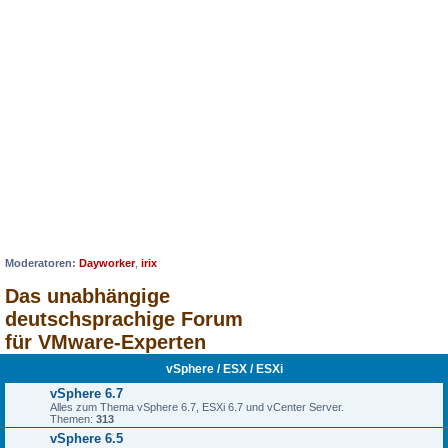
Moderatoren:
Dayworker
,
irix
Das unabhängige
deutschsprachige Forum
für VMware-Experten
vSphere / ESX / ESXi
vSphere 6.7
Alles zum Thema vSphere 6.7, ESXi 6.7 und vCenter Server.
Themen:
313
vSphere 6.5