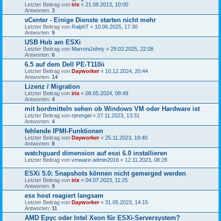
Letzter Beitrag von
irix
«
21.08.2013, 10:00
Antworten:
3
vCenter - Einige Dienste starten nicht mehr
Letzter Beitrag von
RalphT
«
10.06.2025, 17:30
Antworten:
9
USB Hub am ESXi
Letzter Beitrag von
MarroniJohny
«
29.03.2025, 22:08
Antworten:
6
6.5 auf dem Dell PE-T110ii
Letzter Beitrag von
Dayworker
«
10.12.2024, 20:44
Antworten:
14
Lizenz / Migration
Letzter Beitrag von
irix
«
08.05.2024, 08:49
Antworten:
4
mit bordmitteln sehen ob Windows VM oder Hardware ist
Letzter Beitrag von
rprengel
«
27.11.2023, 13:31
Antworten:
4
fehlende IPMI-Funktionen
Letzter Beitrag von
Dayworker
«
25.11.2023, 19:40
Antworten:
8
watchguard dimension auf esxi 6.0 installieren
Letzter Beitrag von
vmware-admin2016
«
12.11.2023, 08:28
ESXi 5.0: Snapshots können nicht gemerged werden
Letzter Beitrag von
irix
«
04.07.2023, 11:25
Antworten:
9
esx host reagiert langsam
Letzter Beitrag von
Dayworker
«
31.05.2023, 14:15
Antworten:
11
AMD Epyc oder Intel Xeon für ESXi-Serversystem?