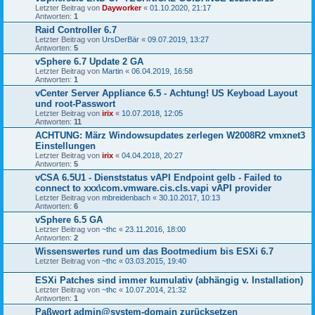
Letzter Beitrag von
Dayworker
«
01.10.2020, 21:17
Antworten:
1
Raid Controller 6.7
Letzter Beitrag von
UrsDerBär
«
09.07.2019, 13:27
Antworten:
5
vSphere 6.7 Update 2 GA
Letzter Beitrag von
Martin
«
06.04.2019, 16:58
Antworten:
1
vCenter Server Appliance 6.5 - Achtung! US Keyboad Layout
und root-Passwort
Letzter Beitrag von
irix
«
10.07.2018, 12:05
Antworten:
11
ACHTUNG: März Windowsupdates zerlegen W2008R2 vmxnet3
Einstellungen
Letzter Beitrag von
irix
«
04.04.2018, 20:27
Antworten:
5
vCSA 6.5U1 - Dienststatus vAPI Endpoint gelb - Failed to
connect to xxx\com.vmware.cis.cls.vapi vAPI provider
Letzter Beitrag von
mbreidenbach
«
30.10.2017, 10:13
Antworten:
6
vSphere 6.5 GA
Letzter Beitrag von
~thc
«
23.11.2016, 18:00
Antworten:
2
Wissenswertes rund um das Bootmedium bis ESXi 6.7
Letzter Beitrag von
~thc
«
03.03.2015, 19:40
ESXi Patches sind immer kumulativ (abhängig v. Installation)
Letzter Beitrag von
~thc
«
10.07.2014, 21:32
Antworten:
1
Paßwort admin@system-domain zurücksetzen