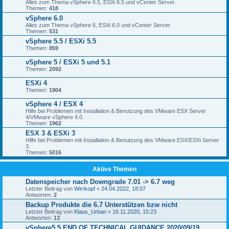
Alles zum Thema vSphere 6.5, ESXi 6.5 und vCenter Server.
Themen:
418
vSphere 6.0
Alles zum Thema vSphere 6, ESXi 6.0 und vCenter Server.
Themen:
531
vSphere 5.5 / ESXi 5.5
Themen:
859
vSphere 5 / ESXi 5 und 5.1
Themen:
2092
ESXi 4
Themen:
1904
vSphere 4 / ESX 4
Hilfe bei Problemen mit Installation & Benutzung des VMware ESX Server
4/VMware vSphere 4.0.
Themen:
1962
ESX 3 & ESXi 3
Hilfe bei Problemen mit Installation & Benutzung des VMware ESX/ESXi Server
3.
Themen:
5016
Aktive Themen
Datenspeicher nach Downgrade 7.01 -> 6.7 weg
Letzter Beitrag von
Wirrkopf
«
24.04.2022, 18:07
Antworten:
2
Backup Produkte die 6.7 Unterstützen bzw nicht
Letzter Beitrag von
Klaus_Urban
«
16.11.2020, 15:23
Antworten:
13
vSphere5.5 END OF TECHNICAL GUIDANCE 2020/09/19