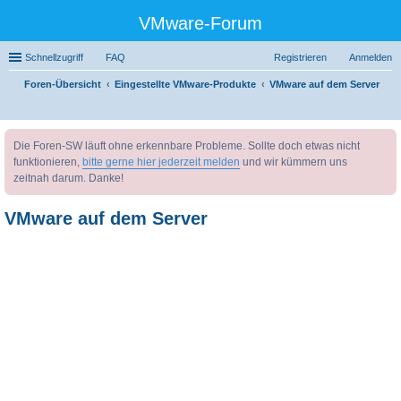
VMware-Forum
Schnellzugriff
FAQ
Registrieren
Anmelden
Foren-Übersicht
Eingestellte VMware-Produkte
VMware auf dem Server
uc
Die Foren-SW läuft ohne erkennbare Probleme. Sollte doch etwas nicht
he
funktionieren,
bitte gerne hier jederzeit melden
und wir kümmern uns
zeitnah darum. Danke!
VMware auf dem Server