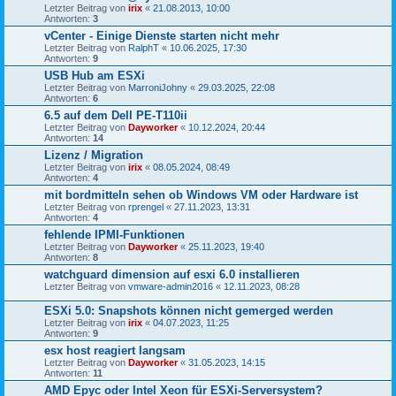
Letzter Beitrag von
irix
«
21.08.2013, 10:00
Antworten:
3
vCenter - Einige Dienste starten nicht mehr
Letzter Beitrag von
RalphT
«
10.06.2025, 17:30
Antworten:
9
USB Hub am ESXi
Letzter Beitrag von
MarroniJohny
«
29.03.2025, 22:08
Antworten:
6
6.5 auf dem Dell PE-T110ii
Letzter Beitrag von
Dayworker
«
10.12.2024, 20:44
Antworten:
14
Lizenz / Migration
Letzter Beitrag von
irix
«
08.05.2024, 08:49
Antworten:
4
mit bordmitteln sehen ob Windows VM oder Hardware ist
Letzter Beitrag von
rprengel
«
27.11.2023, 13:31
Antworten:
4
fehlende IPMI-Funktionen
Letzter Beitrag von
Dayworker
«
25.11.2023, 19:40
Antworten:
8
watchguard dimension auf esxi 6.0 installieren
Letzter Beitrag von
vmware-admin2016
«
12.11.2023, 08:28
ESXi 5.0: Snapshots können nicht gemerged werden
Letzter Beitrag von
irix
«
04.07.2023, 11:25
Antworten:
9
esx host reagiert langsam
Letzter Beitrag von
Dayworker
«
31.05.2023, 14:15
Antworten:
11
AMD Epyc oder Intel Xeon für ESXi-Serversystem?