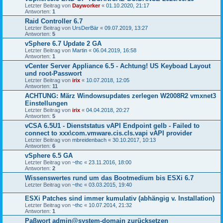
Letzter Beitrag von
Dayworker
«
01.10.2020, 21:17
Antworten:
1
Raid Controller 6.7
Letzter Beitrag von
UrsDerBär
«
09.07.2019, 13:27
Antworten:
5
vSphere 6.7 Update 2 GA
Letzter Beitrag von
Martin
«
06.04.2019, 16:58
Antworten:
1
vCenter Server Appliance 6.5 - Achtung! US Keyboad Layout
und root-Passwort
Letzter Beitrag von
irix
«
10.07.2018, 12:05
Antworten:
11
ACHTUNG: März Windowsupdates zerlegen W2008R2 vmxnet3
Einstellungen
Letzter Beitrag von
irix
«
04.04.2018, 20:27
Antworten:
5
vCSA 6.5U1 - Dienststatus vAPI Endpoint gelb - Failed to
connect to xxx\com.vmware.cis.cls.vapi vAPI provider
Letzter Beitrag von
mbreidenbach
«
30.10.2017, 10:13
Antworten:
6
vSphere 6.5 GA
Letzter Beitrag von
~thc
«
23.11.2016, 18:00
Antworten:
2
Wissenswertes rund um das Bootmedium bis ESXi 6.7
Letzter Beitrag von
~thc
«
03.03.2015, 19:40
ESXi Patches sind immer kumulativ (abhängig v. Installation)
Letzter Beitrag von
~thc
«
10.07.2014, 21:32
Antworten:
1
Paßwort admin@system-domain zurücksetzen