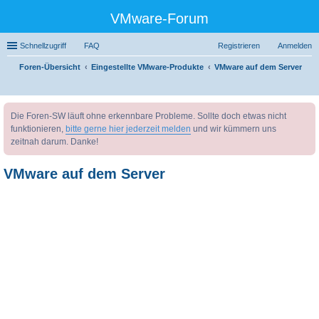
VMware-Forum
Schnellzugriff
FAQ
Registrieren
Anmelden
Foren-Übersicht
Eingestellte VMware-Produkte
VMware auf dem Server
uc
Die Foren-SW läuft ohne erkennbare Probleme. Sollte doch etwas nicht
he
funktionieren,
bitte gerne hier jederzeit melden
und wir kümmern uns
zeitnah darum. Danke!
VMware auf dem Server