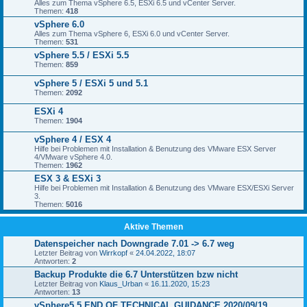
Alles zum Thema vSphere 6.5, ESXi 6.5 und vCenter Server.
Themen:
418
vSphere 6.0
Alles zum Thema vSphere 6, ESXi 6.0 und vCenter Server.
Themen:
531
vSphere 5.5 / ESXi 5.5
Themen:
859
vSphere 5 / ESXi 5 und 5.1
Themen:
2092
ESXi 4
Themen:
1904
vSphere 4 / ESX 4
Hilfe bei Problemen mit Installation & Benutzung des VMware ESX Server
4/VMware vSphere 4.0.
Themen:
1962
ESX 3 & ESXi 3
Hilfe bei Problemen mit Installation & Benutzung des VMware ESX/ESXi Server
3.
Themen:
5016
Aktive Themen
Datenspeicher nach Downgrade 7.01 -> 6.7 weg
Letzter Beitrag von
Wirrkopf
«
24.04.2022, 18:07
Antworten:
2
Backup Produkte die 6.7 Unterstützen bzw nicht
Letzter Beitrag von
Klaus_Urban
«
16.11.2020, 15:23
Antworten:
13
vSphere5.5 END OF TECHNICAL GUIDANCE 2020/09/19