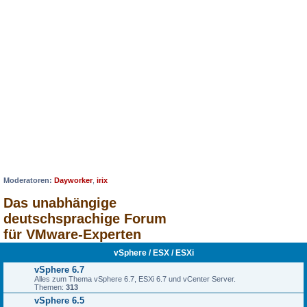
Moderatoren:
Dayworker
,
irix
Das unabhängige
deutschsprachige Forum
für VMware-Experten
vSphere / ESX / ESXi
vSphere 6.7
Alles zum Thema vSphere 6.7, ESXi 6.7 und vCenter Server.
Themen:
313
vSphere 6.5