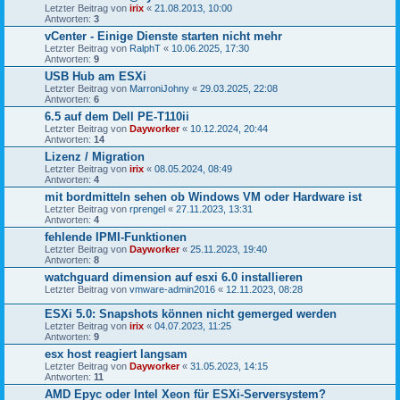
Letzter Beitrag von
irix
«
21.08.2013, 10:00
Antworten:
3
vCenter - Einige Dienste starten nicht mehr
Letzter Beitrag von
RalphT
«
10.06.2025, 17:30
Antworten:
9
USB Hub am ESXi
Letzter Beitrag von
MarroniJohny
«
29.03.2025, 22:08
Antworten:
6
6.5 auf dem Dell PE-T110ii
Letzter Beitrag von
Dayworker
«
10.12.2024, 20:44
Antworten:
14
Lizenz / Migration
Letzter Beitrag von
irix
«
08.05.2024, 08:49
Antworten:
4
mit bordmitteln sehen ob Windows VM oder Hardware ist
Letzter Beitrag von
rprengel
«
27.11.2023, 13:31
Antworten:
4
fehlende IPMI-Funktionen
Letzter Beitrag von
Dayworker
«
25.11.2023, 19:40
Antworten:
8
watchguard dimension auf esxi 6.0 installieren
Letzter Beitrag von
vmware-admin2016
«
12.11.2023, 08:28
ESXi 5.0: Snapshots können nicht gemerged werden
Letzter Beitrag von
irix
«
04.07.2023, 11:25
Antworten:
9
esx host reagiert langsam
Letzter Beitrag von
Dayworker
«
31.05.2023, 14:15
Antworten:
11
AMD Epyc oder Intel Xeon für ESXi-Serversystem?