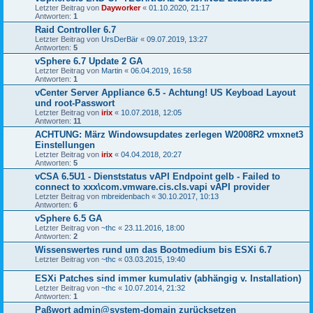
Letzter Beitrag von
Dayworker
«
01.10.2020, 21:17
Antworten:
1
Raid Controller 6.7
Letzter Beitrag von
UrsDerBär
«
09.07.2019, 13:27
Antworten:
5
vSphere 6.7 Update 2 GA
Letzter Beitrag von
Martin
«
06.04.2019, 16:58
Antworten:
1
vCenter Server Appliance 6.5 - Achtung! US Keyboad Layout
und root-Passwort
Letzter Beitrag von
irix
«
10.07.2018, 12:05
Antworten:
11
ACHTUNG: März Windowsupdates zerlegen W2008R2 vmxnet3
Einstellungen
Letzter Beitrag von
irix
«
04.04.2018, 20:27
Antworten:
5
vCSA 6.5U1 - Dienststatus vAPI Endpoint gelb - Failed to
connect to xxx\com.vmware.cis.cls.vapi vAPI provider
Letzter Beitrag von
mbreidenbach
«
30.10.2017, 10:13
Antworten:
6
vSphere 6.5 GA
Letzter Beitrag von
~thc
«
23.11.2016, 18:00
Antworten:
2
Wissenswertes rund um das Bootmedium bis ESXi 6.7
Letzter Beitrag von
~thc
«
03.03.2015, 19:40
ESXi Patches sind immer kumulativ (abhängig v. Installation)
Letzter Beitrag von
~thc
«
10.07.2014, 21:32
Antworten:
1
Paßwort admin@system-domain zurücksetzen