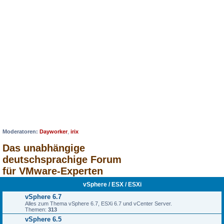
Moderatoren:
Dayworker
,
irix
Das unabhängige
deutschsprachige Forum
für VMware-Experten
vSphere / ESX / ESXi
vSphere 6.7
Alles zum Thema vSphere 6.7, ESXi 6.7 und vCenter Server.
Themen:
313
vSphere 6.5