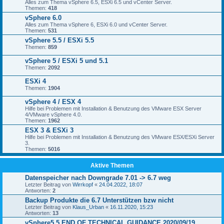
Alles zum Thema vSphere 6.5, ESXi 6.5 und vCenter Server.
Themen:
418
vSphere 6.0
Alles zum Thema vSphere 6, ESXi 6.0 und vCenter Server.
Themen:
531
vSphere 5.5 / ESXi 5.5
Themen:
859
vSphere 5 / ESXi 5 und 5.1
Themen:
2092
ESXi 4
Themen:
1904
vSphere 4 / ESX 4
Hilfe bei Problemen mit Installation & Benutzung des VMware ESX Server
4/VMware vSphere 4.0.
Themen:
1962
ESX 3 & ESXi 3
Hilfe bei Problemen mit Installation & Benutzung des VMware ESX/ESXi Server
3.
Themen:
5016
Aktive Themen
Datenspeicher nach Downgrade 7.01 -> 6.7 weg
Letzter Beitrag von
Wirrkopf
«
24.04.2022, 18:07
Antworten:
2
Backup Produkte die 6.7 Unterstützen bzw nicht
Letzter Beitrag von
Klaus_Urban
«
16.11.2020, 15:23
Antworten:
13
vSphere5.5 END OF TECHNICAL GUIDANCE 2020/09/19