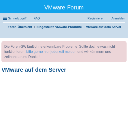
VMware-Forum
Schnellzugriff
FAQ
Registrieren
Anmelden
Foren-Übersicht
Eingestellte VMware-Produkte
VMware auf dem Server
uc
Die Foren-SW läuft ohne erkennbare Probleme. Sollte doch etwas nicht
he
funktionieren,
bitte gerne hier jederzeit melden
und wir kümmern uns
zeitnah darum. Danke!
VMware auf dem Server