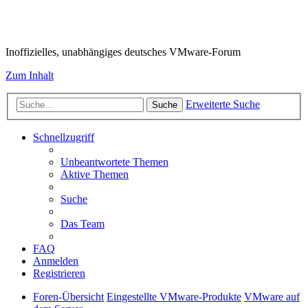
VMware-Forum
Inoffizielles, unabhängiges deutsches VMware-Forum
Zum Inhalt
Erweiterte Suche
Suche
Schnellzugriff
Unbeantwortete Themen
Aktive Themen
Suche
Das Team
FAQ
Anmelden
Registrieren
Foren-Übersicht
Eingestellte VMware-Produkte
VMware auf