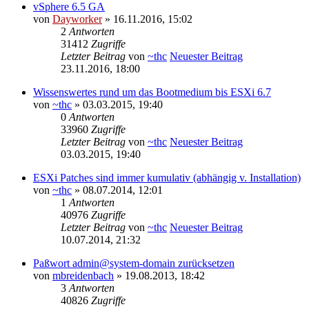
vSphere 6.5 GA
von
Dayworker
» 16.11.2016, 15:02
2
Antworten
31412
Zugriffe
Letzter Beitrag
von
~thc
Neuester Beitrag
23.11.2016, 18:00
Wissenswertes rund um das Bootmedium bis ESXi 6.7
von
~thc
» 03.03.2015, 19:40
0
Antworten
33960
Zugriffe
Letzter Beitrag
von
~thc
Neuester Beitrag
03.03.2015, 19:40
ESXi Patches sind immer kumulativ (abhängig v. Installation)
von
~thc
» 08.07.2014, 12:01
1
Antworten
40976
Zugriffe
Letzter Beitrag
von
~thc
Neuester Beitrag
10.07.2014, 21:32
Paßwort admin@system-domain zurücksetzen
von
mbreidenbach
» 19.08.2013, 18:42
3
Antworten
40826
Zugriffe