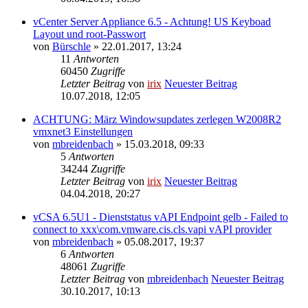
vCenter Server Appliance 6.5 - Achtung! US Keyboad
Layout und root-Passwort
von
Bürschle
» 22.01.2017, 13:24
11
Antworten
60450
Zugriffe
Letzter Beitrag
von
irix
Neuester Beitrag
10.07.2018, 12:05
ACHTUNG: März Windowsupdates zerlegen W2008R2
vmxnet3 Einstellungen
von
mbreidenbach
» 15.03.2018, 09:33
5
Antworten
34244
Zugriffe
Letzter Beitrag
von
irix
Neuester Beitrag
04.04.2018, 20:27
vCSA 6.5U1 - Dienststatus vAPI Endpoint gelb - Failed to
connect to xxx\com.vmware.cis.cls.vapi vAPI provider
von
mbreidenbach
» 05.08.2017, 19:37
6
Antworten
48061
Zugriffe
Letzter Beitrag
von
mbreidenbach
Neuester Beitrag
30.10.2017, 10:13