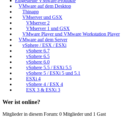
Eingestellte VMware-Produkte
VMware auf dem Desktop
Thinapp
VMserver und GSX
VMserver 2
VMserver 1 und GSX
VMware Player und VMware Workstation Player
VMware auf dem Server
vSphere / ESX / ESXi
vSphere 6.7
vSphere 6.5
vSphere 6.0
vSphere 5.5 / ESXi 5.5
vSphere 5 / ESXi 5 und 5.1
ESXi 4
vSphere 4 / ESX 4
ESX 3 & ESXi 3
Wer ist online?
Mitglieder in diesem Forum: 0 Mitglieder und 1 Gast