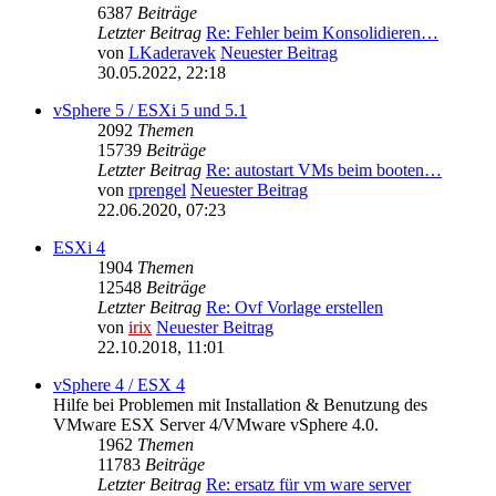
6387
Beiträge
Letzter Beitrag
Re: Fehler beim Konsolidieren…
von
LKaderavek
Neuester Beitrag
30.05.2022, 22:18
vSphere 5 / ESXi 5 und 5.1
2092
Themen
15739
Beiträge
Letzter Beitrag
Re: autostart VMs beim booten…
von
rprengel
Neuester Beitrag
22.06.2020, 07:23
ESXi 4
1904
Themen
12548
Beiträge
Letzter Beitrag
Re: Ovf Vorlage erstellen
von
irix
Neuester Beitrag
22.10.2018, 11:01
vSphere 4 / ESX 4
Hilfe bei Problemen mit Installation & Benutzung des
VMware ESX Server 4/VMware vSphere 4.0.
1962
Themen
11783
Beiträge
Letzter Beitrag
Re: ersatz für vm ware server