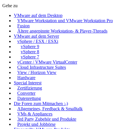
Gehe zu
VMware auf dem Desktop
VMware Workstation und VMware Workstation Pro
Fusion
Ältere angepinnte Workstation- & Player-Threads
VMware auf dem Server
vSphere / ESX / ESXi
vSphere 9
vSphere 8
vSphere 7
vCenter / VMware VirtualCenter
Cloud Infrastructure Suites
View / Horizon View
Hardware
Special Interest
Zertifizierung
Converter
Datenrettung
Die Foren zum Mitmachen :-)
Allgemeines, Feedback & Smalltalk
VMs & Appliances
3rd Party Zubehör und Produkte
Projekt und Jobbörse