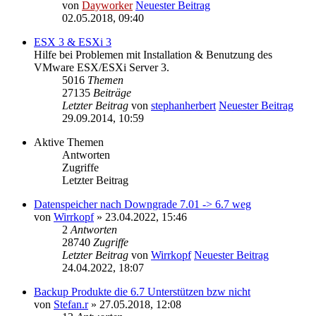
von
Dayworker
Neuester Beitrag
02.05.2018, 09:40
ESX 3 & ESXi 3
Hilfe bei Problemen mit Installation & Benutzung des
VMware ESX/ESXi Server 3.
5016
Themen
27135
Beiträge
Letzter Beitrag
von
stephanherbert
Neuester Beitrag
29.09.2014, 10:59
Aktive Themen
Antworten
Zugriffe
Letzter Beitrag
Datenspeicher nach Downgrade 7.01 -> 6.7 weg
von
Wirrkopf
» 23.04.2022, 15:46
2
Antworten
28740
Zugriffe
Letzter Beitrag
von
Wirrkopf
Neuester Beitrag
24.04.2022, 18:07
Backup Produkte die 6.7 Unterstützen bzw nicht
von
Stefan.r
» 27.05.2018, 12:08