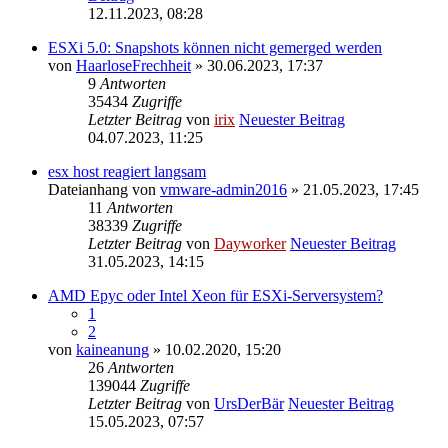
12.11.2023, 08:28
ESXi 5.0: Snapshots können nicht gemerged werden
von
HaarloseFrechheit
» 30.06.2023, 17:37
9
Antworten
35434
Zugriffe
Letzter Beitrag
von
irix
Neuester Beitrag
04.07.2023, 11:25
esx host reagiert langsam
Dateianhang
von
vmware-admin2016
» 21.05.2023, 17:45
11
Antworten
38339
Zugriffe
Letzter Beitrag
von
Dayworker
Neuester Beitrag
31.05.2023, 14:15
AMD Epyc oder Intel Xeon für ESXi-Serversystem?
1
2
von
kaineanung
» 10.02.2020, 15:20
26
Antworten
139044
Zugriffe
Letzter Beitrag
von
UrsDerBär
Neuester Beitrag
15.05.2023, 07:57