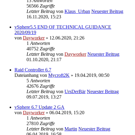
13
Antworten
56566
Zugriffe
Letzter Beitrag
von
Klaus_Urban
Neuester Beitrag
16.11.2020, 15:23
vSphere5.5 END OF TECHNICAL GUIDANCE
2020/09/19
von
Dayworker
» 12.06.2020, 21:26
1
Antworten
40752
Zugriffe
Letzter Beitrag
von
Dayworker
Neuester Beitrag
01.10.2020, 21:17
Raid Controller 6.7
Dateianhang
von
Mycroft2K
» 19.04.2019, 00:50
5
Antworten
42676
Zugriffe
Letzter Beitrag
von
UrsDerBär
Neuester Beitrag
09.07.2019, 13:27
vSphere 6.7 Update 2 GA
von
Dayworker
» 06.04.2019, 15:20
1
Antworten
27810
Zugriffe
Letzter Beitrag
von
Martin
Neuester Beitrag
06.04.2019, 16:58