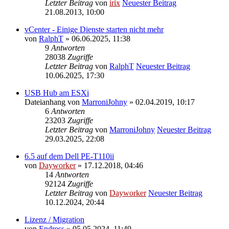
Letzter Beitrag
von
irix
Neuester Beitrag
21.08.2013, 10:00
vCenter - Einige Dienste starten nicht mehr
von
RalphT
» 06.06.2025, 11:38
9
Antworten
28038
Zugriffe
Letzter Beitrag
von
RalphT
Neuester Beitrag
10.06.2025, 17:30
USB Hub am ESXi
Dateianhang
von
MarroniJohny
» 02.04.2019, 10:17
6
Antworten
23203
Zugriffe
Letzter Beitrag
von
MarroniJohny
Neuester Beitrag
29.03.2025, 22:08
6.5 auf dem Dell PE-T110ii
von
Dayworker
» 17.12.2018, 04:46
14
Antworten
92124
Zugriffe
Letzter Beitrag
von
Dayworker
Neuester Beitrag
10.12.2024, 20:44
Lizenz / Migration
von
Endress
» 05.05.2024, 11:49