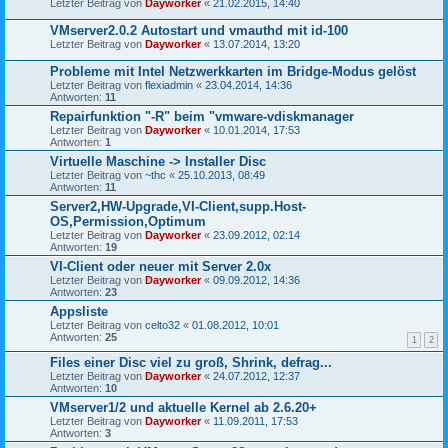
Letzter Beitrag von
Dayworker
«
21.02.2015, 14:40
VMserver2.0.2 Autostart und vmauthd mit id-100
Letzter Beitrag von
Dayworker
«
13.07.2014, 13:20
Probleme mit Intel Netzwerkkarten im Bridge-Modus gelöst
Letzter Beitrag von
flexiadmin
«
23.04.2014, 14:36
Antworten:
11
Repairfunktion "-R" beim "vmware-vdiskmanager
Letzter Beitrag von
Dayworker
«
10.01.2014, 17:53
Antworten:
1
Virtuelle Maschine -> Installer Disc
Letzter Beitrag von
~thc
«
25.10.2013, 08:49
Antworten:
11
Server2,HW-Upgrade,VI-Client,supp.Host-
OS,Permission,Optimum
Letzter Beitrag von
Dayworker
«
23.09.2012, 02:14
Antworten:
19
VI-Client oder neuer mit Server 2.0x
Letzter Beitrag von
Dayworker
«
09.09.2012, 14:36
Antworten:
23
Appsliste
Letzter Beitrag von
celto32
«
01.08.2012, 10:01
Antworten:
25
1
2
Files einer Disc viel zu groß, Shrink, defrag...
Letzter Beitrag von
Dayworker
«
24.07.2012, 12:37
Antworten:
10
VMserver1/2 und aktuelle Kernel ab 2.6.20+
Letzter Beitrag von
Dayworker
«
11.09.2011, 17:53
Antworten:
3