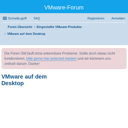
VMware-Forum
Schnellzugriff
FAQ
Registrieren
Anmelden
Foren-Übersicht
Eingestellte VMware-Produkte
VMware auf dem Desktop
uc
Die Foren-SW läuft ohne erkennbare Probleme. Sollte doch etwas nicht
he
funktionieren,
bitte gerne hier jederzeit melden
und wir kümmern uns
zeitnah darum. Danke!
VMware auf dem
Desktop