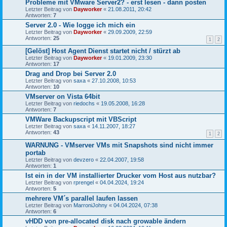
Probleme mit VMware Server2? - erst lesen - dann posten
Letzter Beitrag von
Dayworker
«
21.08.2011, 20:42
Antworten:
7
Server 2.0 - Wie logge ich mich ein
Letzter Beitrag von
Dayworker
«
29.09.2009, 22:59
Antworten:
25
1
2
[Gelöst] Host Agent Dienst startet nicht / stürzt ab
Letzter Beitrag von
Dayworker
«
19.01.2009, 23:30
Antworten:
17
Drag and Drop bei Server 2.0
Letzter Beitrag von
saxa
«
27.10.2008, 10:53
Antworten:
10
VMserver on Vista 64bit
Letzter Beitrag von
riedochs
«
19.05.2008, 16:28
Antworten:
7
VMWare Backupscript mit VBScript
Letzter Beitrag von
saxa
«
14.11.2007, 18:27
Antworten:
43
1
2
WARNUNG - VMserver VMs mit Snapshots sind nicht immer
portab
Letzter Beitrag von
devzero
«
22.04.2007, 19:58
Antworten:
1
Ist ein in der VM installierter Drucker vom Host aus nutzbar?
Letzter Beitrag von
rprengel
«
04.04.2024, 19:24
Antworten:
5
mehrere VM´s parallel laufen lassen
Letzter Beitrag von
MarroniJohny
«
04.04.2024, 07:38
Antworten:
6
vHDD von pre-allocated disk nach growable ändern