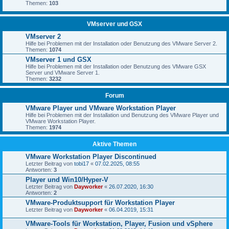
Themen:
103
VMserver und GSX
VMserver 2
Hilfe bei Problemen mit der Installation oder Benutzung des VMware Server 2.
Themen:
1074
VMserver 1 und GSX
Hilfe bei Problemen mit der Installation oder Benutzung des VMware GSX
Server und VMware Server 1.
Themen:
3232
Forum
VMware Player und VMware Workstation Player
Hilfe bei Problemen mit der Installation und Benutzung des VMware Player und
VMware Workstation Player.
Themen:
1974
Aktive Themen
VMware Workstation Player Discontinued
Letzter Beitrag von
tobi17
«
07.02.2025, 08:55
Antworten:
3
Player und Win10/Hyper-V
Letzter Beitrag von
Dayworker
«
26.07.2020, 16:30
Antworten:
2
VMware-Produktsupport für Workstation Player
Letzter Beitrag von
Dayworker
«
06.04.2019, 15:31
VMware-Tools für Workstation, Player, Fusion und vSphere