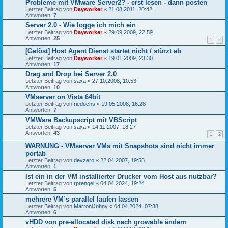
Probleme mit VMware Server2? - erst lesen - dann posten
Letzter Beitrag von
Dayworker
«
21.08.2011, 20:42
Antworten:
7
Server 2.0 - Wie logge ich mich ein
Letzter Beitrag von
Dayworker
«
29.09.2009, 22:59
Antworten:
25
1
2
[Gelöst] Host Agent Dienst startet nicht / stürzt ab
Letzter Beitrag von
Dayworker
«
19.01.2009, 23:30
Antworten:
17
Drag and Drop bei Server 2.0
Letzter Beitrag von
saxa
«
27.10.2008, 10:53
Antworten:
10
VMserver on Vista 64bit
Letzter Beitrag von
riedochs
«
19.05.2008, 16:28
Antworten:
7
VMWare Backupscript mit VBScript
Letzter Beitrag von
saxa
«
14.11.2007, 18:27
Antworten:
43
1
2
WARNUNG - VMserver VMs mit Snapshots sind nicht immer
portab
Letzter Beitrag von
devzero
«
22.04.2007, 19:58
Antworten:
1
Ist ein in der VM installierter Drucker vom Host aus nutzbar?
Letzter Beitrag von
rprengel
«
04.04.2024, 19:24
Antworten:
5
mehrere VM´s parallel laufen lassen
Letzter Beitrag von
MarroniJohny
«
04.04.2024, 07:38
Antworten:
6
vHDD von pre-allocated disk nach growable ändern