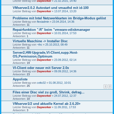
Letzter Beitrag von
Dayworker
«
21.02.2015, 14:40
VMserver2.0.2 Autostart und vmauthd mit id-100
Letzter Beitrag von
Dayworker
«
13.07.2014, 13:20
Probleme mit Intel Netzwerkkarten im Bridge-Modus gelöst
Letzter Beitrag von
flexiadmin
«
23.04.2014, 14:36
Antworten:
11
Repairfunktion "-R" beim "vmware-vdiskmanager
Letzter Beitrag von
Dayworker
«
10.01.2014, 17:53
Antworten:
1
Virtuelle Maschine -> Installer Disc
Letzter Beitrag von
~thc
«
25.10.2013, 08:49
Antworten:
11
Server2,HW-Upgrade,VI-Client,supp.Host-
OS,Permission,Optimum
Letzter Beitrag von
Dayworker
«
23.09.2012, 02:14
Antworten:
19
VI-Client oder neuer mit Server 2.0x
Letzter Beitrag von
Dayworker
«
09.09.2012, 14:36
Antworten:
23
Appsliste
Letzter Beitrag von
celto32
«
01.08.2012, 10:01
Antworten:
25
1
2
Files einer Disc viel zu groß, Shrink, defrag...
Letzter Beitrag von
Dayworker
«
24.07.2012, 12:37
Antworten:
10
VMserver1/2 und aktuelle Kernel ab 2.6.20+
Letzter Beitrag von
Dayworker
«
11.09.2011, 17:53
Antworten:
3