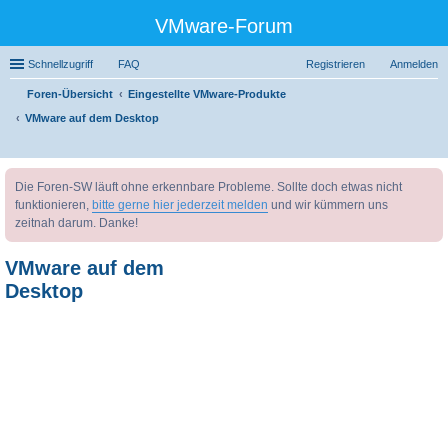
VMware-Forum
Schnellzugriff
FAQ
Registrieren
Anmelden
Foren-Übersicht
Eingestellte VMware-Produkte
VMware auf dem Desktop
uc
Die Foren-SW läuft ohne erkennbare Probleme. Sollte doch etwas nicht
he
funktionieren,
bitte gerne hier jederzeit melden
und wir kümmern uns
zeitnah darum. Danke!
VMware auf dem
Desktop