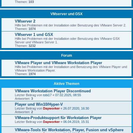
Themen:
103
VMserver und GSX
VMserver 2
Hilfe bei Problemen mit der Installation oder Benutzung des VMware Server 2.
Themen:
1074
VMserver 1 und GSX
Hilfe bei Problemen mit der Installation oder Benutzung des VMware GSX
Server und VMware Server 1.
Themen:
3232
Forum
VMware Player und VMware Workstation Player
Hilfe bei Problemen mit der Installation und Benutzung des VMware Player und
VMware Workstation Player.
Themen:
1974
Aktive Themen
VMware Workstation Player Discontinued
Letzter Beitrag von
tobi17
«
07.02.2025, 08:55
Antworten:
3
Player und Win10/Hyper-V
Letzter Beitrag von
Dayworker
«
26.07.2020, 16:30
Antworten:
2
VMware-Produktsupport für Workstation Player
Letzter Beitrag von
Dayworker
«
06.04.2019, 15:31
VMware-Tools für Workstation, Player, Fusion und vSphere