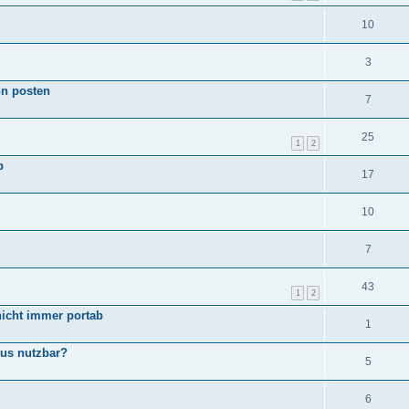
10
3
nn posten
7
25
1
2
b
17
10
7
43
1
2
icht immer portab
1
 aus nutzbar?
5
6