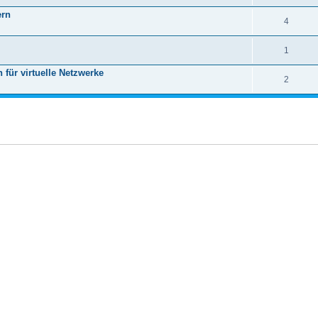
ern
4
1
für virtuelle Netzwerke
2