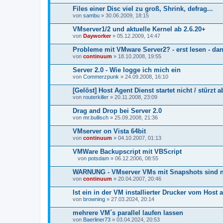
Files einer Disc viel zu groß, Shrink, defrag...
von
sambu
» 30.06.2009, 18:15
VMserver1/2 und aktuelle Kernel ab 2.6.20+
von
Dayworker
» 05.12.2009, 14:47
Probleme mit VMware Server2? - erst lesen - da
von
continuum
» 18.10.2008, 19:55
Server 2.0 - Wie logge ich mich ein
von
Commerzpunk
» 24.09.2008, 16:10
[Gelöst] Host Agent Dienst startet nicht / stürzt a
von
routerkiller
» 20.11.2008, 23:09
Drag and Drop bei Server 2.0
von
mr.bullisch
» 25.09.2008, 21:36
VMserver on Vista 64bit
von
continuum
» 04.10.2007, 01:13
VMWare Backupscript mit VBScript
von
potsdam
» 06.12.2006, 08:55
D
a
WARNUNG - VMserver VMs mit Snapshots sind n
t
von
continuum
» 20.04.2007, 20:46
e
i
Ist ein in der VM installierter Drucker vom Host
a
von
n
browning
» 27.03.2024, 20:14
h
a
mehrere VM´s parallel laufen lassen
n
von
Baerliner73
» 03.04.2024, 20:53