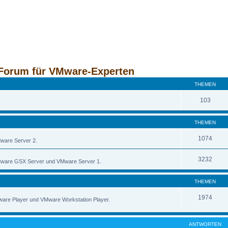
Forum für VMware-Experten
THEMEN
103
THEMEN
1074
Mware Server 2.
3232
 VMware GSX Server und VMware Server 1.
THEMEN
1974
Mware Player und VMware Workstation Player.
ANTWORTEN