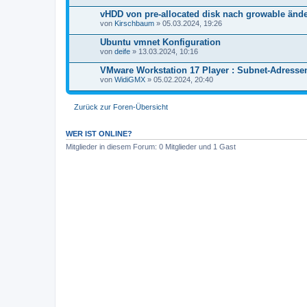
g
vHDD von pre-allocated disk nach growable änd
von
Kirschbaum
» 05.03.2024, 19:26
Ubuntu vmnet Konfiguration
von
deife
» 13.03.2024, 10:16
VMware Workstation 17 Player : Subnet-Adressen 
von
WidiGMX
» 05.02.2024, 20:40
Zurück zur Foren-Übersicht
WER IST ONLINE?
Mitglieder in diesem Forum: 0 Mitglieder und 1 Gast