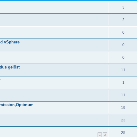
3
2
0
nd vSphere
0
0
dus gelöst
11
r
1
11
ermission,Optimum
19
23
25
1
2