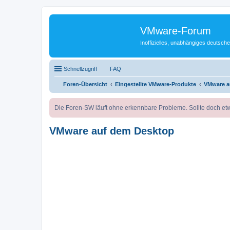
VMware-Forum
Inoffizielles, unabhängiges deuts
Schnellzugriff
FAQ
Foren-Übersicht
Eingestellte VMware-Produkte
VMware a
Die Foren-SW läuft ohne erkennbare Probleme. Sollte doch etw
VMware auf dem Desktop