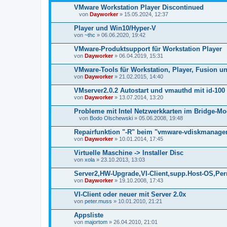
VMware Workstation Player Discontinued
von
Dayworker
» 15.05.2024, 12:37
D
a
Player und Win10/Hyper-V
t
von
~thc
» 06.06.2020, 19:42
e
i
VMware-Produktsupport für Workstation Player
a
von
n
Dayworker
» 06.04.2019, 15:31
h
a
VMware-Tools für Workstation, Player, Fusion u
n
von
Dayworker
» 21.02.2015, 14:40
g
VMserver2.0.2 Autostart und vmauthd mit id-100
von
Dayworker
» 13.07.2014, 13:20
Probleme mit Intel Netzwerkkarten im Bridge-Mo
von
Bodo Olschewski
» 05.06.2008, 19:48
D
a
Repairfunktion "-R" beim "vmware-vdiskmanage
t
von
Dayworker
» 10.01.2014, 17:45
e
i
Virtuelle Maschine -> Installer Disc
a
von
n
xola
» 23.10.2013, 13:03
h
a
Server2,HW-Upgrade,VI-Client,supp.Host-OS,P
n
von
Dayworker
» 19.10.2008, 17:43
g
VI-Client oder neuer mit Server 2.0x
von
peter.muss
» 10.01.2010, 21:21
Appsliste
von
majortom
» 26.04.2010, 21:01