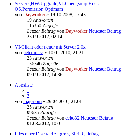
Server2,HW-Upgrade,VI-Client,supp.Host-
OS,Permission,Optimum
von
Dayworker
» 19.10.2008, 17:43
19
Antworten
115350
Zugriffe
Letzter Beitrag
von
Dayworker
Neuester Beitrag
23.09.2012, 02:14
VI-Client oder neuer mit Server 2.0x
von
peter.muss
» 10.01.2010, 21:21
23
Antworten
136346
Zugriffe
Letzter Beitrag
von
Dayworker
Neuester Beitrag
09.09.2012, 14:36
Appsliste
1
2
von
majortom
» 26.04.2010, 21:01
25
Antworten
99685
Zugriffe
Letzter Beitrag
von
celto32
Neuester Beitrag
01.08.2012, 10:01
Files einer Disc viel zu groß, Shrink, defrag...