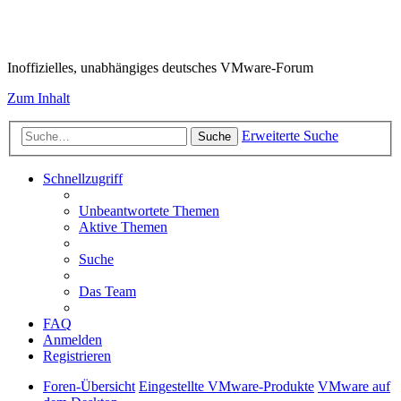
VMware-Forum
Inoffizielles, unabhängiges deutsches VMware-Forum
Zum Inhalt
Erweiterte Suche
Suche
Schnellzugriff
Unbeantwortete Themen
Aktive Themen
Suche
Das Team
FAQ
Anmelden
Registrieren
Foren-Übersicht
Eingestellte VMware-Produkte
VMware auf