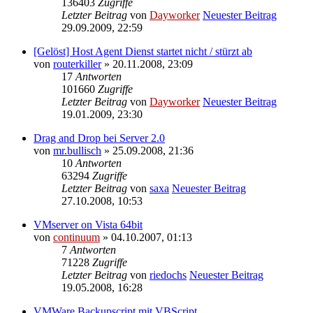
136403
Zugriffe
Letzter Beitrag
von
Dayworker
Neuester Beitrag
29.09.2009, 22:59
[Gelöst] Host Agent Dienst startet nicht / stürzt ab
von
routerkiller
» 20.11.2008, 23:09
17
Antworten
101660
Zugriffe
Letzter Beitrag
von
Dayworker
Neuester Beitrag
19.01.2009, 23:30
Drag and Drop bei Server 2.0
von
mr.bullisch
» 25.09.2008, 21:36
10
Antworten
63294
Zugriffe
Letzter Beitrag
von
saxa
Neuester Beitrag
27.10.2008, 10:53
VMserver on Vista 64bit
von
continuum
» 04.10.2007, 01:13
7
Antworten
71228
Zugriffe
Letzter Beitrag
von
riedochs
Neuester Beitrag
19.05.2008, 16:28
VMWare Backupscript mit VBScript