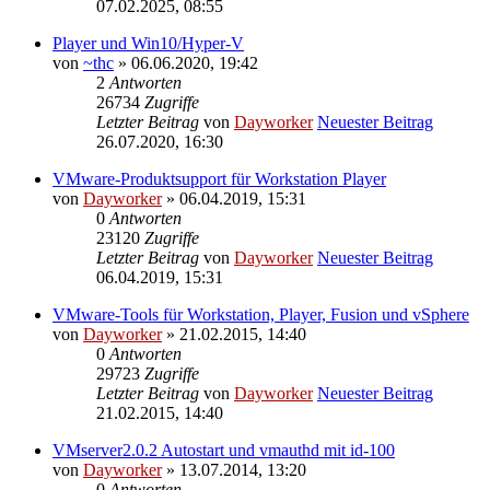
07.02.2025, 08:55
Player und Win10/Hyper-V
von
~thc
» 06.06.2020, 19:42
2
Antworten
26734
Zugriffe
Letzter Beitrag
von
Dayworker
Neuester Beitrag
26.07.2020, 16:30
VMware-Produktsupport für Workstation Player
von
Dayworker
» 06.04.2019, 15:31
0
Antworten
23120
Zugriffe
Letzter Beitrag
von
Dayworker
Neuester Beitrag
06.04.2019, 15:31
VMware-Tools für Workstation, Player, Fusion und vSphere
von
Dayworker
» 21.02.2015, 14:40
0
Antworten
29723
Zugriffe
Letzter Beitrag
von
Dayworker
Neuester Beitrag
21.02.2015, 14:40
VMserver2.0.2 Autostart und vmauthd mit id-100
von
Dayworker
» 13.07.2014, 13:20
0
Antworten