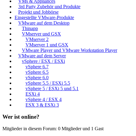
VMs & Appliances
3rd Party Zubehör und Produkte
Projekt und Jobbörse
Eingestellte VMware-Produkte
VMware auf dem Desktop
Thinapp
VMserver und GSX
VMserver 2
VMserver 1 und GSX
VMware Player und VMware Workstation Player
VMware auf dem Server
vSphere / ESX / ESXi
vSphere 6.7
vSphere 6.5
vSphere 6.0
vSphere 5.5 / ESXi 5.5
vSphere 5 / ESXi 5 und 5.1
ESXi 4
vSphere 4 / ESX 4
ESX 3 & ESXi 3
Wer ist online?
Mitglieder in diesem Forum: 0 Mitglieder und 1 Gast