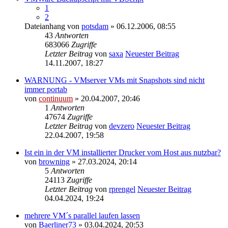
1
2
Dateianhang
von
potsdam
» 06.12.2006, 08:55
43
Antworten
683066
Zugriffe
Letzter Beitrag
von
saxa
Neuester Beitrag
14.11.2007, 18:27
WARNUNG - VMserver VMs mit Snapshots sind nicht
immer portab
von
continuum
» 20.04.2007, 20:46
1
Antworten
47674
Zugriffe
Letzter Beitrag
von
devzero
Neuester Beitrag
22.04.2007, 19:58
Ist ein in der VM installierter Drucker vom Host aus nutzbar?
von
browning
» 27.03.2024, 20:14
5
Antworten
24113
Zugriffe
Letzter Beitrag
von
rprengel
Neuester Beitrag
04.04.2024, 19:24
mehrere VM´s parallel laufen lassen
von
Baerliner73
» 03.04.2024, 20:53