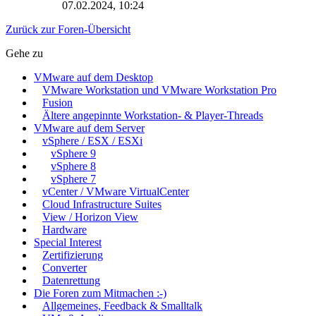
07.02.2024, 10:24
Zurück zur Foren-Übersicht
Gehe zu
VMware auf dem Desktop
VMware Workstation und VMware Workstation Pro
Fusion
Ältere angepinnte Workstation- & Player-Threads
VMware auf dem Server
vSphere / ESX / ESXi
vSphere 9
vSphere 8
vSphere 7
vCenter / VMware VirtualCenter
Cloud Infrastructure Suites
View / Horizon View
Hardware
Special Interest
Zertifizierung
Converter
Datenrettung
Die Foren zum Mitmachen :-)
Allgemeines, Feedback & Smalltalk