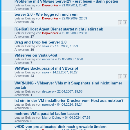
Probleme mit VMware Server2? - erst lesen - dann posten
Letzter Beitrag von
Dayworker
«
21.08.2011, 20:42
Antworten:
7
Server 2.0 - Wie logge ich mich ein
Letzter Beitrag von
Dayworker
«
29.09.2009, 22:59
Antworten:
25
1
2
[Gelöst] Host Agent Dienst startet nicht / stürzt ab
Letzter Beitrag von
Dayworker
«
19.01.2009, 23:30
Antworten:
17
Drag and Drop bei Server 2.0
Letzter Beitrag von
saxa
«
27.10.2008, 10:53
Antworten:
10
VMserver on Vista 64bit
Letzter Beitrag von
riedochs
«
19.05.2008, 16:28
Antworten:
7
VMWare Backupscript mit VBScript
Letzter Beitrag von
saxa
«
14.11.2007, 18:27
Antworten:
43
1
2
WARNUNG - VMserver VMs mit Snapshots sind nicht immer
portab
Letzter Beitrag von
devzero
«
22.04.2007, 19:58
Antworten:
1
Ist ein in der VM installierter Drucker vom Host aus nutzbar?
Letzter Beitrag von
rprengel
«
04.04.2024, 19:24
Antworten:
5
mehrere VM´s parallel laufen lassen
Letzter Beitrag von
MarroniJohny
«
04.04.2024, 07:38
Antworten:
6
vHDD von pre-allocated disk nach growable ändern