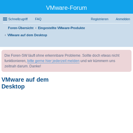
VMware-Forum
Schnellzugriff
FAQ
Registrieren
Anmelden
Foren-Übersicht
Eingestellte VMware-Produkte
VMware auf dem Desktop
uc
Die Foren-SW läuft ohne erkennbare Probleme. Sollte doch etwas nicht
he
funktionieren,
bitte gerne hier jederzeit melden
und wir kümmern uns
zeitnah darum. Danke!
VMware auf dem
Desktop