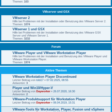
Themen:
103
VMserver und GSX
VMserver 2
Hilfe bei Problemen mit der Installation oder Benutzung des VMware Server 2.
Themen:
1074
VMserver 1 und GSX
Hilfe bei Problemen mit der Installation oder Benutzung des VMware GSX
Server und VMware Server 1.
Themen:
3232
Forum
VMware Player und VMware Workstation Player
Hilfe bei Problemen mit der Installation und Benutzung des VMware Player und
VMware Workstation Player.
Themen:
1974
Aktive Themen
VMware Workstation Player Discontinued
Letzter Beitrag von
tobi17
«
07.02.2025, 08:55
Antworten:
3
Player und Win10/Hyper-V
Letzter Beitrag von
Dayworker
«
26.07.2020, 16:30
Antworten:
2
VMware-Produktsupport für Workstation Player
Letzter Beitrag von
Dayworker
«
06.04.2019, 15:31
VMware-Tools für Workstation, Player, Fusion und vSphere