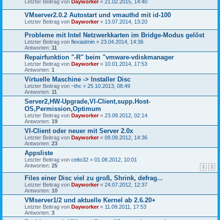
Letzter Beitrag von
Dayworker
«
21.02.2015, 14:40
VMserver2.0.2 Autostart und vmauthd mit id-100
Letzter Beitrag von
Dayworker
«
13.07.2014, 13:20
Probleme mit Intel Netzwerkkarten im Bridge-Modus gelöst
Letzter Beitrag von
flexiadmin
«
23.04.2014, 14:36
Antworten:
11
Repairfunktion "-R" beim "vmware-vdiskmanager
Letzter Beitrag von
Dayworker
«
10.01.2014, 17:53
Antworten:
1
Virtuelle Maschine -> Installer Disc
Letzter Beitrag von
~thc
«
25.10.2013, 08:49
Antworten:
11
Server2,HW-Upgrade,VI-Client,supp.Host-
OS,Permission,Optimum
Letzter Beitrag von
Dayworker
«
23.09.2012, 02:14
Antworten:
19
VI-Client oder neuer mit Server 2.0x
Letzter Beitrag von
Dayworker
«
09.09.2012, 14:36
Antworten:
23
Appsliste
Letzter Beitrag von
celto32
«
01.08.2012, 10:01
Antworten:
25
1
2
Files einer Disc viel zu groß, Shrink, defrag...
Letzter Beitrag von
Dayworker
«
24.07.2012, 12:37
Antworten:
10
VMserver1/2 und aktuelle Kernel ab 2.6.20+
Letzter Beitrag von
Dayworker
«
11.09.2011, 17:53
Antworten:
3