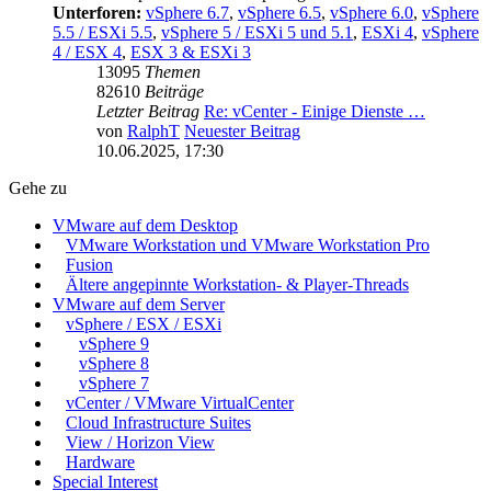
Unterforen:
vSphere 6.7
,
vSphere 6.5
,
vSphere 6.0
,
vSphere
5.5 / ESXi 5.5
,
vSphere 5 / ESXi 5 und 5.1
,
ESXi 4
,
vSphere
4 / ESX 4
,
ESX 3 & ESXi 3
13095
Themen
82610
Beiträge
Letzter Beitrag
Re: vCenter - Einige Dienste …
von
RalphT
Neuester Beitrag
10.06.2025, 17:30
Gehe zu
VMware auf dem Desktop
VMware Workstation und VMware Workstation Pro
Fusion
Ältere angepinnte Workstation- & Player-Threads
VMware auf dem Server
vSphere / ESX / ESXi
vSphere 9
vSphere 8
vSphere 7
vCenter / VMware VirtualCenter
Cloud Infrastructure Suites
View / Horizon View
Hardware
Special Interest