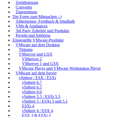
Zertifizierung
Converter
Datenrettung
Die Foren zum Mitmachen :-)
Allgemeines, Feedback & Smalltalk
VMs & Appliances
3rd Party Zubehör und Produkte
Projekt und Jobbörse
Eingestellte VMware-Produkte
VMware auf dem Desktop
Thinapp
VMserver und GSX
VMserver 2
VMserver 1 und GSX
VMware Player und VMware Workstation Player
VMware auf dem Server
vSphere / ESX / ESXi
vSphere 6.7
vSphere 6.5
vSphere 6.0
vSphere 5.5 / ESXi 5.5
vSphere 5 / ESXi 5 und 5.1
ESXi 4
vSphere 4 / ESX 4
ESX 3 & ESXi 3