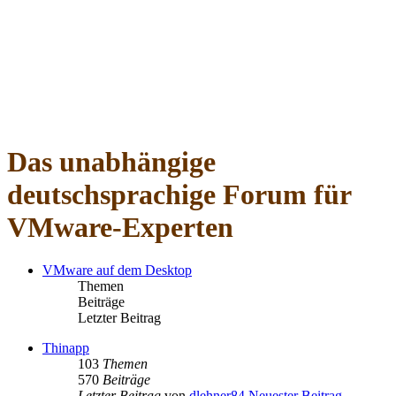
Das unabhängige
deutschsprachige Forum für
VMware-Experten
VMware auf dem Desktop
Themen
Beiträge
Letzter Beitrag
Thinapp
103
Themen
570
Beiträge
Letzter Beitrag
von
dlehner84
Neuester Beitrag