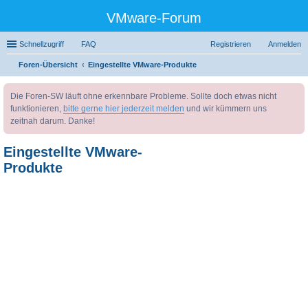
VMware-Forum
Schnellzugriff
FAQ
Registrieren
Anmelden
Foren-Übersicht
Eingestellte VMware-Produkte
uc
Die Foren-SW läuft ohne erkennbare Probleme. Sollte doch etwas nicht
he
funktionieren,
bitte gerne hier jederzeit melden
und wir kümmern uns
zeitnah darum. Danke!
Eingestellte VMware-
Produkte