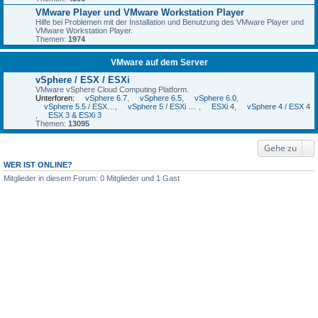
VMware Player und VMware Workstation Player
Hilfe bei Problemen mit der Installation und Benutzung des VMware Player und
VMware Workstation Player.
Themen:
1974
VMware auf dem Server
vSphere / ESX / ESXi
VMware vSphere Cloud Computing Platform.
Unterforen:
vSphere 6.7
,
vSphere 6.5
,
vSphere 6.0
,
vSphere 5.5 / ESXi 5.5
,
vSphere 5 / ESXi 5 und 5.1
,
ESXi 4
,
vSphere 4 / ESX 4
,
ESX 3 & ESXi 3
Themen:
13095
Gehe zu
WER IST ONLINE?
Mitglieder in diesem Forum: 0 Mitglieder und 1 Gast