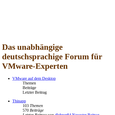
Das unabhängige
deutschsprachige Forum für
VMware-Experten
VMware auf dem Desktop
Themen
Beiträge
Letzter Beitrag
Thinapp
103
Themen
570
Beiträge
Letzter Beitrag
von
dlehner84
Neuester Beitrag