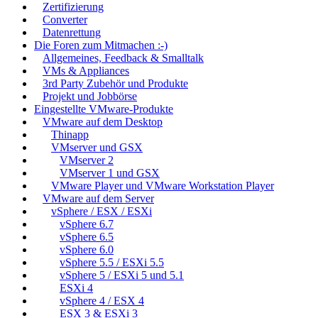
Zertifizierung
Converter
Datenrettung
Die Foren zum Mitmachen :-)
Allgemeines, Feedback & Smalltalk
VMs & Appliances
3rd Party Zubehör und Produkte
Projekt und Jobbörse
Eingestellte VMware-Produkte
VMware auf dem Desktop
Thinapp
VMserver und GSX
VMserver 2
VMserver 1 und GSX
VMware Player und VMware Workstation Player
VMware auf dem Server
vSphere / ESX / ESXi
vSphere 6.7
vSphere 6.5
vSphere 6.0
vSphere 5.5 / ESXi 5.5
vSphere 5 / ESXi 5 und 5.1
ESXi 4
vSphere 4 / ESX 4
ESX 3 & ESXi 3