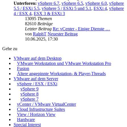
Unterforen:
vSphere 6.7
,
vSphere 6.5
,
vSphere 6.0
,
vSphere
5.5 / ESXi 5.5
,
vSphere 5 / ESXi 5 und 5.1
,
ESXi 4
,
vSphere
4 / ESX 4
,
ESX 3 & ESXi 3
13095
Themen
82610
Beiträge
Letzter Beitrag
Re: vCenter - Einige Dienste …
von
RalphT
Neuester Beitrag
10.06.2025, 17:30
Gehe zu
VMware auf dem Desktop
VMware Workstation und VMware Workstation Pro
Fusion
Ältere angepinnte Workstation- & Player-Threads
VMware auf dem Server
vSphere / ESX / ESXi
vSphere 9
vSphere 8
vSphere 7
vCenter / VMware VirtualCenter
Cloud Infrastructure Suites
View / Horizon View
Hardware
Special Interest