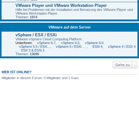
VMware Player und VMware Workstation Player
Hilfe bei Problemen mit der Installation und Benutzung des VMware Player und
VMware Workstation Player.
Themen:
1974
VMware auf dem Server
vSphere / ESX / ESXi
VMware vSphere Cloud Computing Platform.
Unterforen:
vSphere 6.7
,
vSphere 6.5
,
vSphere 6.0
,
vSphere 5.5 / ESXi 5.5
,
vSphere 5 / ESXi 5 und 5.1
,
ESXi 4
,
vSphere 4 / ESX 4
,
ESX 3 & ESXi 3
Themen:
13095
Gehe zu
WER IST ONLINE?
Mitglieder in diesem Forum: 0 Mitglieder und 1 Gast