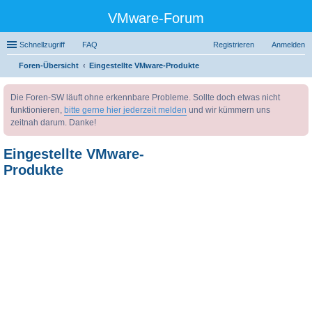
VMware-Forum
Schnellzugriff
FAQ
Registrieren
Anmelden
Foren-Übersicht
Eingestellte VMware-Produkte
uc
Die Foren-SW läuft ohne erkennbare Probleme. Sollte doch etwas nicht
he
funktionieren,
bitte gerne hier jederzeit melden
und wir kümmern uns
zeitnah darum. Danke!
Eingestellte VMware-
Produkte