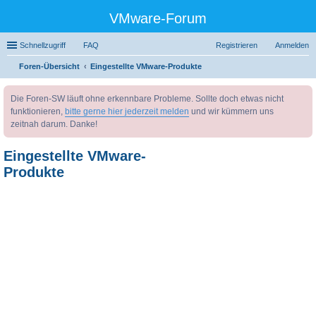
VMware-Forum
Schnellzugriff
FAQ
Registrieren
Anmelden
Foren-Übersicht
Eingestellte VMware-Produkte
uc
Die Foren-SW läuft ohne erkennbare Probleme. Sollte doch etwas nicht
he
funktionieren,
bitte gerne hier jederzeit melden
und wir kümmern uns
zeitnah darum. Danke!
Eingestellte VMware-
Produkte