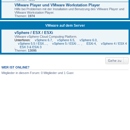
VMware Player und VMware Workstation Player
Hilfe bei Problemen mit der Installation und Benutzung des VMware Player und
VMware Workstation Player.
Themen:
1974
VMware auf dem Server
vSphere / ESX / ESXi
VMware vSphere Cloud Computing Platform.
Unterforen:
vSphere 6.7
,
vSphere 6.5
,
vSphere 6.0
,
vSphere 5.5 / ESXi 5.5
,
vSphere 5 / ESXi 5 und 5.1
,
ESXi 4
,
vSphere 4 / ESX 4
,
ESX 3 & ESXi 3
Themen:
13095
Gehe zu
WER IST ONLINE?
Mitglieder in diesem Forum: 0 Mitglieder und 1 Gast