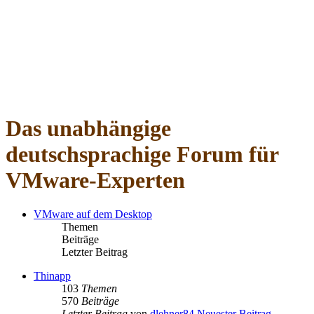
Das unabhängige
deutschsprachige Forum für
VMware-Experten
VMware auf dem Desktop
Themen
Beiträge
Letzter Beitrag
Thinapp
103
Themen
570
Beiträge
Letzter Beitrag
von
dlehner84
Neuester Beitrag