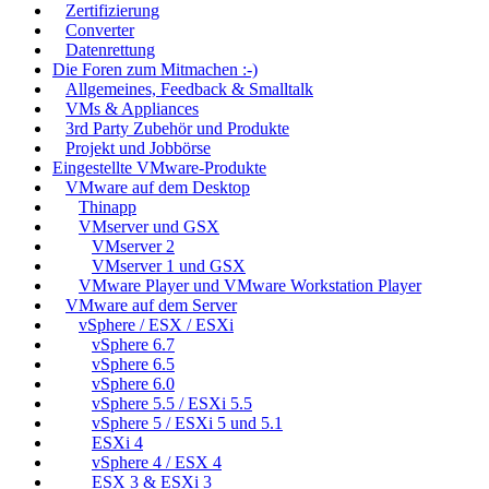
Zertifizierung
Converter
Datenrettung
Die Foren zum Mitmachen :-)
Allgemeines, Feedback & Smalltalk
VMs & Appliances
3rd Party Zubehör und Produkte
Projekt und Jobbörse
Eingestellte VMware-Produkte
VMware auf dem Desktop
Thinapp
VMserver und GSX
VMserver 2
VMserver 1 und GSX
VMware Player und VMware Workstation Player
VMware auf dem Server
vSphere / ESX / ESXi
vSphere 6.7
vSphere 6.5
vSphere 6.0
vSphere 5.5 / ESXi 5.5
vSphere 5 / ESXi 5 und 5.1
ESXi 4
vSphere 4 / ESX 4
ESX 3 & ESXi 3