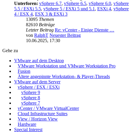
Unterforen:
vSphere 6.7
,
vSphere 6.5
,
vSphere 6.0
,
vSphere
5.5 / ESXi 5.5
,
vSphere 5 / ESXi 5 und 5.1
,
ESXi 4
,
vSphere
4 / ESX 4
,
ESX 3 & ESXi 3
13095
Themen
82610
Beiträge
Letzter Beitrag
Re: vCenter - Einige Dienste …
von
RalphT
Neuester Beitrag
10.06.2025, 17:30
Gehe zu
VMware auf dem Desktop
VMware Workstation und VMware Workstation Pro
Fusion
Ältere angepinnte Workstation- & Player-Threads
VMware auf dem Server
vSphere / ESX / ESXi
vSphere 9
vSphere 8
vSphere 7
vCenter / VMware VirtualCenter
Cloud Infrastructure Suites
View / Horizon View
Hardware
Special Interest