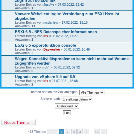
zugriff auf delta.vmdk
Letzter Beitrag von
JustMe
«
07.03.2022, 13:42
Antworten:
1
Vmware Webclient login: Verbindung zum ESXI Host ist
abgelaufen
Letzter Beitrag von
mcdaniels
«
17.02.2022, 15:15
Antworten:
13
ESXi 6.5 - NFS Datenspeicher Informationen
Letzter Beitrag von
irix
«
08.02.2022, 17:27
Antworten:
1
ESXi 6.5 export-funktion console
Letzter Beitrag von
Dayworker
«
30.01.2022, 16:49
Antworten:
2
Wegen Konnektivitätsproblemen kann nicht mehr auf Volume
zugegriffen werden
Letzter Beitrag von
rok°!
«
05.01.2022, 09:32
Antworten:
5
Upgrade von vSphere 5.5 auf 6.5
Letzter Beitrag von
irix
«
27.07.2021, 15:08
Antworten:
2
Themen der letzten Zeit anzeigen:
Sortiere nach
Neues Thema
418 Themen
1
2
3
4
5
…
17