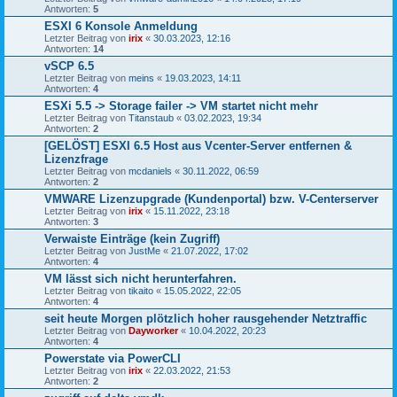
Antworten:
5
ESXI 6 Konsole Anmeldung
Letzter Beitrag von
irix
«
30.03.2023, 12:16
Antworten:
14
vSCP 6.5
Letzter Beitrag von
meins
«
19.03.2023, 14:11
Antworten:
4
ESXi 5.5 -> Storage failer -> VM startet nicht mehr
Letzter Beitrag von
Titanstaub
«
03.02.2023, 19:34
Antworten:
2
[GELÖST] ESXI 6.5 Host aus Vcenter-Server entfernen &
Lizenzfrage
Letzter Beitrag von
mcdaniels
«
30.11.2022, 06:59
Antworten:
2
VMWARE Lizenzupgrade (Kundenportal) bzw. V-Centerserver
Letzter Beitrag von
irix
«
15.11.2022, 23:18
Antworten:
3
Verwaiste Einträge (kein Zugriff)
Letzter Beitrag von
JustMe
«
21.07.2022, 17:02
Antworten:
4
VM lässt sich nicht herunterfahren.
Letzter Beitrag von
tikaito
«
15.05.2022, 22:05
Antworten:
4
seit heute Morgen plötzlich hoher rausgehender Netztraffic
Letzter Beitrag von
Dayworker
«
10.04.2022, 20:23
Antworten:
4
Powerstate via PowerCLI
Letzter Beitrag von
irix
«
22.03.2022, 21:53
Antworten:
2