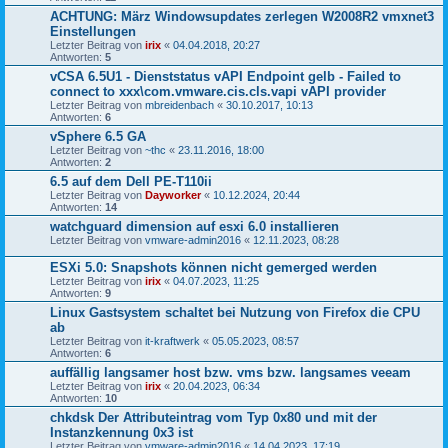
ACHTUNG: März Windowsupdates zerlegen W2008R2 vmxnet3
Einstellungen
Letzter Beitrag von
irix
«
04.04.2018, 20:27
Antworten:
5
vCSA 6.5U1 - Dienststatus vAPI Endpoint gelb - Failed to
connect to xxx\com.vmware.cis.cls.vapi vAPI provider
Letzter Beitrag von
mbreidenbach
«
30.10.2017, 10:13
Antworten:
6
vSphere 6.5 GA
Letzter Beitrag von
~thc
«
23.11.2016, 18:00
Antworten:
2
6.5 auf dem Dell PE-T110ii
Letzter Beitrag von
Dayworker
«
10.12.2024, 20:44
Antworten:
14
watchguard dimension auf esxi 6.0 installieren
Letzter Beitrag von
vmware-admin2016
«
12.11.2023, 08:28
ESXi 5.0: Snapshots können nicht gemerged werden
Letzter Beitrag von
irix
«
04.07.2023, 11:25
Antworten:
9
Linux Gastsystem schaltet bei Nutzung von Firefox die CPU
ab
Letzter Beitrag von
it-kraftwerk
«
05.05.2023, 08:57
Antworten:
6
auffällig langsamer host bzw. vms bzw. langsames veeam
Letzter Beitrag von
irix
«
20.04.2023, 06:34
Antworten:
10
chkdsk Der Attributeintrag vom Typ 0x80 und mit der
Instanzkennung 0x3 ist
Letzter Beitrag von
vmware-admin2016
«
14.04.2023, 17:19