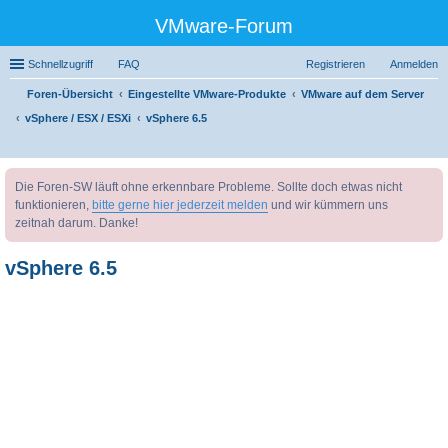
VMware-Forum
Schnellzugriff
FAQ
Registrieren
Anmelden
Foren-Übersicht
Eingestellte VMware-Produkte
VMware auf dem Server
vSphere / ESX / ESXi
vSphere 6.5
uc
Die Foren-SW läuft ohne erkennbare Probleme. Sollte doch etwas nicht
he
funktionieren,
bitte gerne hier jederzeit melden
und wir kümmern uns
zeitnah darum. Danke!
vSphere 6.5