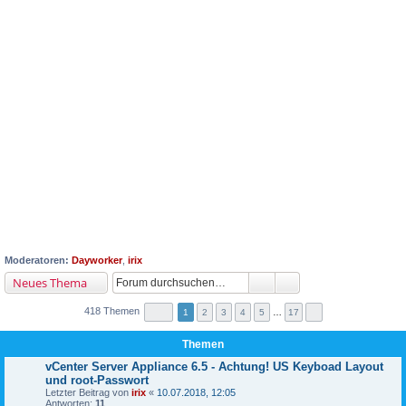
Moderatoren:
Dayworker
,
irix
Neues Thema
418 Themen
1
2
3
4
5
…
17
Themen
vCenter Server Appliance 6.5 - Achtung! US Keyboad Layout
und root-Passwort
Letzter Beitrag von
irix
«
10.07.2018, 12:05
Antworten:
11