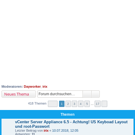
Moderatoren:
Dayworker
,
irix
Neues Thema
418 Themen
1
2
3
4
5
…
17
Themen
vCenter Server Appliance 6.5 - Achtung! US Keyboad Layout
und root-Passwort
Letzter Beitrag von
irix
«
10.07.2018, 12:05
Antworten:
11