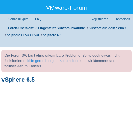
VMware-Forum
Schnellzugriff
FAQ
Registrieren
Anmelden
Foren-Übersicht
Eingestellte VMware-Produkte
VMware auf dem Server
vSphere / ESX / ESXi
vSphere 6.5
uc
Die Foren-SW läuft ohne erkennbare Probleme. Sollte doch etwas nicht
he
funktionieren,
bitte gerne hier jederzeit melden
und wir kümmern uns
zeitnah darum. Danke!
vSphere 6.5