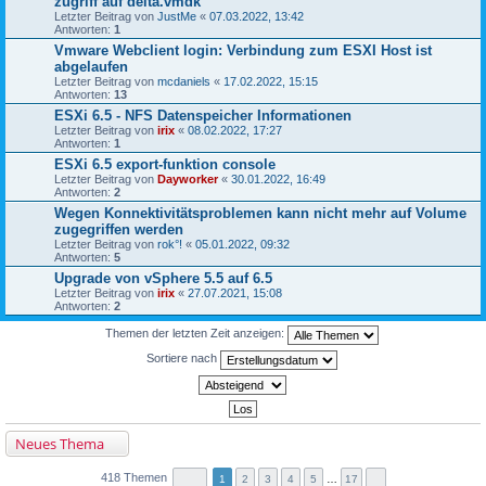
zugriff auf delta.vmdk
Letzter Beitrag von
JustMe
«
07.03.2022, 13:42
Antworten:
1
Vmware Webclient login: Verbindung zum ESXI Host ist
abgelaufen
Letzter Beitrag von
mcdaniels
«
17.02.2022, 15:15
Antworten:
13
ESXi 6.5 - NFS Datenspeicher Informationen
Letzter Beitrag von
irix
«
08.02.2022, 17:27
Antworten:
1
ESXi 6.5 export-funktion console
Letzter Beitrag von
Dayworker
«
30.01.2022, 16:49
Antworten:
2
Wegen Konnektivitätsproblemen kann nicht mehr auf Volume
zugegriffen werden
Letzter Beitrag von
rok°!
«
05.01.2022, 09:32
Antworten:
5
Upgrade von vSphere 5.5 auf 6.5
Letzter Beitrag von
irix
«
27.07.2021, 15:08
Antworten:
2
Themen der letzten Zeit anzeigen:
Sortiere nach
Neues Thema
418 Themen
1
2
3
4
5
…
17