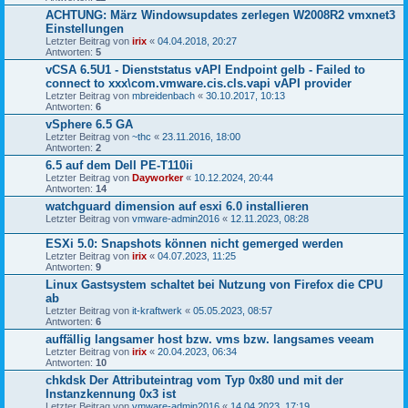
ACHTUNG: März Windowsupdates zerlegen W2008R2 vmxnet3
Einstellungen
Letzter Beitrag von
irix
«
04.04.2018, 20:27
Antworten:
5
vCSA 6.5U1 - Dienststatus vAPI Endpoint gelb - Failed to
connect to xxx\com.vmware.cis.cls.vapi vAPI provider
Letzter Beitrag von
mbreidenbach
«
30.10.2017, 10:13
Antworten:
6
vSphere 6.5 GA
Letzter Beitrag von
~thc
«
23.11.2016, 18:00
Antworten:
2
6.5 auf dem Dell PE-T110ii
Letzter Beitrag von
Dayworker
«
10.12.2024, 20:44
Antworten:
14
watchguard dimension auf esxi 6.0 installieren
Letzter Beitrag von
vmware-admin2016
«
12.11.2023, 08:28
ESXi 5.0: Snapshots können nicht gemerged werden
Letzter Beitrag von
irix
«
04.07.2023, 11:25
Antworten:
9
Linux Gastsystem schaltet bei Nutzung von Firefox die CPU
ab
Letzter Beitrag von
it-kraftwerk
«
05.05.2023, 08:57
Antworten:
6
auffällig langsamer host bzw. vms bzw. langsames veeam
Letzter Beitrag von
irix
«
20.04.2023, 06:34
Antworten:
10
chkdsk Der Attributeintrag vom Typ 0x80 und mit der
Instanzkennung 0x3 ist
Letzter Beitrag von
vmware-admin2016
«
14.04.2023, 17:19