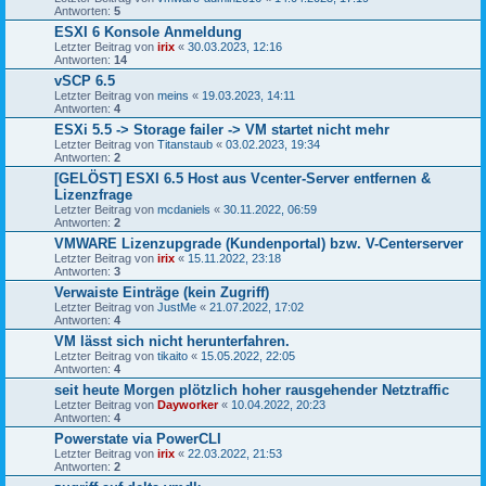
Antworten:
5
ESXI 6 Konsole Anmeldung
Letzter Beitrag von
irix
«
30.03.2023, 12:16
Antworten:
14
vSCP 6.5
Letzter Beitrag von
meins
«
19.03.2023, 14:11
Antworten:
4
ESXi 5.5 -> Storage failer -> VM startet nicht mehr
Letzter Beitrag von
Titanstaub
«
03.02.2023, 19:34
Antworten:
2
[GELÖST] ESXI 6.5 Host aus Vcenter-Server entfernen &
Lizenzfrage
Letzter Beitrag von
mcdaniels
«
30.11.2022, 06:59
Antworten:
2
VMWARE Lizenzupgrade (Kundenportal) bzw. V-Centerserver
Letzter Beitrag von
irix
«
15.11.2022, 23:18
Antworten:
3
Verwaiste Einträge (kein Zugriff)
Letzter Beitrag von
JustMe
«
21.07.2022, 17:02
Antworten:
4
VM lässt sich nicht herunterfahren.
Letzter Beitrag von
tikaito
«
15.05.2022, 22:05
Antworten:
4
seit heute Morgen plötzlich hoher rausgehender Netztraffic
Letzter Beitrag von
Dayworker
«
10.04.2022, 20:23
Antworten:
4
Powerstate via PowerCLI
Letzter Beitrag von
irix
«
22.03.2022, 21:53
Antworten:
2