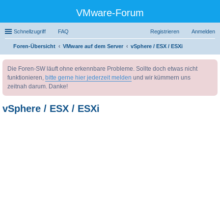
VMware-Forum
Schnellzugriff
FAQ
Registrieren
Anmelden
Foren-Übersicht
VMware auf dem Server
vSphere / ESX / ESXi
uc
Die Foren-SW läuft ohne erkennbare Probleme. Sollte doch etwas nicht
he
funktionieren,
bitte gerne hier jederzeit melden
und wir kümmern uns
zeitnah darum. Danke!
vSphere / ESX / ESXi