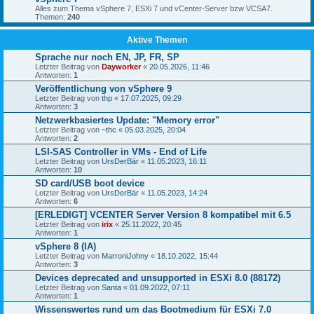
Alles zum Thema vSphere 7, ESXi 7 und vCenter-Server bzw VCSA7.
Themen:
240
Aktive Themen
Sprache nur noch EN, JP, FR, SP
Letzter Beitrag von
Dayworker
«
20.05.2026, 11:46
Antworten:
1
Veröffentlichung von vSphere 9
Letzter Beitrag von
thp
«
17.07.2025, 09:29
Antworten:
3
Netzwerkbasiertes Update: "Memory error"
Letzter Beitrag von
~thc
«
05.03.2025, 20:04
Antworten:
2
LSI-SAS Controller in VMs - End of Life
Letzter Beitrag von
UrsDerBär
«
11.05.2023, 16:11
Antworten:
10
SD card/USB boot device
Letzter Beitrag von
UrsDerBär
«
11.05.2023, 14:24
Antworten:
6
[ERLEDIGT] VCENTER Server Version 8 kompatibel mit 6.5
Letzter Beitrag von
irix
«
25.11.2022, 20:45
Antworten:
1
vSphere 8 (IA)
Letzter Beitrag von
MarroniJohny
«
18.10.2022, 15:44
Antworten:
3
Devices deprecated and unsupported in ESXi 8.0 (88172)
Letzter Beitrag von
Santa
«
01.09.2022, 07:11
Antworten:
1
Wissenswertes rund um das Bootmedium für ESXi 7.0