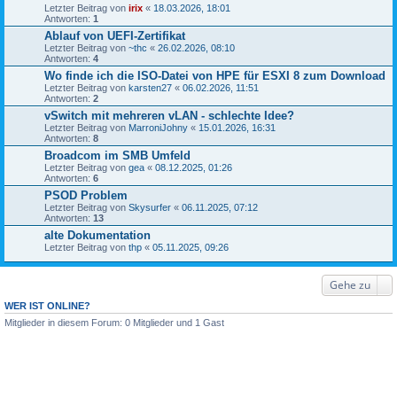
Letzter Beitrag von
irix
«
18.03.2026, 18:01
Antworten:
1
Ablauf von UEFI-Zertifikat
Letzter Beitrag von
~thc
«
26.02.2026, 08:10
Antworten:
4
Wo finde ich die ISO-Datei von HPE für ESXI 8 zum Download
Letzter Beitrag von
karsten27
«
06.02.2026, 11:51
Antworten:
2
vSwitch mit mehreren vLAN - schlechte Idee?
Letzter Beitrag von
MarroniJohny
«
15.01.2026, 16:31
Antworten:
8
Broadcom im SMB Umfeld
Letzter Beitrag von
gea
«
08.12.2025, 01:26
Antworten:
6
PSOD Problem
Letzter Beitrag von
Skysurfer
«
06.11.2025, 07:12
Antworten:
13
alte Dokumentation
Letzter Beitrag von
thp
«
05.11.2025, 09:26
Gehe zu
WER IST ONLINE?
Mitglieder in diesem Forum: 0 Mitglieder und 1 Gast