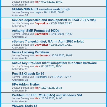
Letzter Beitrag von
irix
«
04.04.2022, 10:49
Antworten:
9
NUMA/vNUMA I/O sensitive switch high
Letzter Beitrag von
Login
«
18.11.2021, 08:46
Antworten:
18
Devices deprecated and unsupported in ESXi 7.0 (77304)
Letzter Beitrag von
Dayworker
«
22.07.2020, 20:47
Antworten:
1
Achtung: SMR-Format bei HDDs
Letzter Beitrag von
Dayworker
«
22.06.2020, 15:55
Antworten:
3
vSphere 7 angekündigt, GA im April 2020 erfolgt
Letzter Beitrag von
Dayworker
«
02.05.2020, 17:31
Antworten:
1
Neues Locking Verfahren
Letzter Beitrag von
continuum
«
30.04.2020, 19:01
Antworten:
8
Native Key Provider nicht kompatibel mit neuer Hardware
Letzter Beitrag von
irix
«
03.08.2026, 16:59
Antworten:
11
Free ESXi auch für 9?
Letzter Beitrag von
UrsDerBär
«
24.07.2026, 17:47
Antworten:
10
HPe Addon Treiber
Letzter Beitrag von
irix
«
15.07.2026, 08:35
Antworten:
9
Problem mit HPE MSA (SAS) und Windows VM
Letzter Beitrag von
irix
«
28.04.2026, 14:08
Antworten:
4
VMware Tools 13