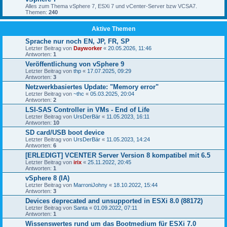
Alles zum Thema vSphere 7, ESXi 7 und vCenter-Server bzw VCSA7.
Themen:
240
Aktive Themen
Sprache nur noch EN, JP, FR, SP
Letzter Beitrag von
Dayworker
«
20.05.2026, 11:46
Antworten:
1
Veröffentlichung von vSphere 9
Letzter Beitrag von
thp
«
17.07.2025, 09:29
Antworten:
3
Netzwerkbasiertes Update: "Memory error"
Letzter Beitrag von
~thc
«
05.03.2025, 20:04
Antworten:
2
LSI-SAS Controller in VMs - End of Life
Letzter Beitrag von
UrsDerBär
«
11.05.2023, 16:11
Antworten:
10
SD card/USB boot device
Letzter Beitrag von
UrsDerBär
«
11.05.2023, 14:24
Antworten:
6
[ERLEDIGT] VCENTER Server Version 8 kompatibel mit 6.5
Letzter Beitrag von
irix
«
25.11.2022, 20:45
Antworten:
1
vSphere 8 (IA)
Letzter Beitrag von
MarroniJohny
«
18.10.2022, 15:44
Antworten:
3
Devices deprecated and unsupported in ESXi 8.0 (88172)
Letzter Beitrag von
Santa
«
01.09.2022, 07:11
Antworten:
1
Wissenswertes rund um das Bootmedium für ESXi 7.0