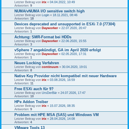
Letzter Beitrag von
irix
«
04.04.2022, 10:49
Antworten:
9
NUMA/vNUMA I/O sensitive switch high
Letzter Beitrag von
Login
«
18.11.2021, 08:46
Antworten:
18
Devices deprecated and unsupported in ESXi 7.0 (77304)
Letzter Beitrag von
Dayworker
«
22.07.2020, 20:47
Antworten:
1
Achtung: SMR-Format bei HDDs
Letzter Beitrag von
Dayworker
«
22.06.2020, 15:55
Antworten:
3
vSphere 7 angekündigt, GA im April 2020 erfolgt
Letzter Beitrag von
Dayworker
«
02.05.2020, 17:31
Antworten:
1
Neues Locking Verfahren
Letzter Beitrag von
continuum
«
30.04.2020, 19:01
Antworten:
8
Native Key Provider nicht kompatibel mit neuer Hardware
Letzter Beitrag von
irix
«
03.08.2026, 16:59
Antworten:
11
Free ESXi auch für 9?
Letzter Beitrag von
UrsDerBär
«
24.07.2026, 17:47
Antworten:
10
HPe Addon Treiber
Letzter Beitrag von
irix
«
15.07.2026, 08:35
Antworten:
9
Problem mit HPE MSA (SAS) und Windows VM
Letzter Beitrag von
irix
«
28.04.2026, 14:08
Antworten:
4
VMware Tools 13