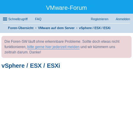
VMware-Forum
Schnellzugriff
FAQ
Registrieren
Anmelden
Foren-Übersicht
VMware auf dem Server
vSphere / ESX / ESXi
uc
Die Foren-SW läuft ohne erkennbare Probleme. Sollte doch etwas nicht
he
funktionieren,
bitte gerne hier jederzeit melden
und wir kümmern uns
zeitnah darum. Danke!
vSphere / ESX / ESXi