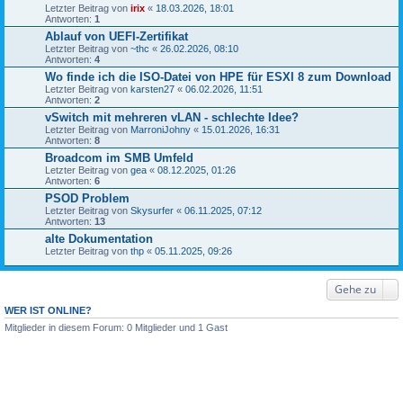
Letzter Beitrag von
irix
«
18.03.2026, 18:01
Antworten:
1
Ablauf von UEFI-Zertifikat
Letzter Beitrag von
~thc
«
26.02.2026, 08:10
Antworten:
4
Wo finde ich die ISO-Datei von HPE für ESXI 8 zum Download
Letzter Beitrag von
karsten27
«
06.02.2026, 11:51
Antworten:
2
vSwitch mit mehreren vLAN - schlechte Idee?
Letzter Beitrag von
MarroniJohny
«
15.01.2026, 16:31
Antworten:
8
Broadcom im SMB Umfeld
Letzter Beitrag von
gea
«
08.12.2025, 01:26
Antworten:
6
PSOD Problem
Letzter Beitrag von
Skysurfer
«
06.11.2025, 07:12
Antworten:
13
alte Dokumentation
Letzter Beitrag von
thp
«
05.11.2025, 09:26
Gehe zu
WER IST ONLINE?
Mitglieder in diesem Forum: 0 Mitglieder und 1 Gast