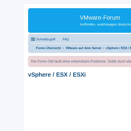
VMware-Forum
Inoffizielles, unabhängiges deuts
Schnellzugriff
FAQ
Foren-Übersicht
VMware auf dem Server
vSphere / ESX / 
Die Foren-SW läuft ohne erkennbare Probleme. Sollte doch etw
vSphere / ESX / ESXi