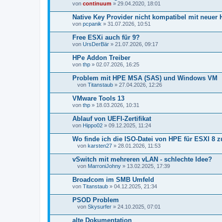
n
von
continuum
» 29.04.2020, 18:01
g
Native Key Provider nicht kompatibel mit neuer
von
pcpanik
» 31.07.2026, 10:51
Free ESXi auch für 9?
von
UrsDerBär
» 21.07.2026, 09:17
HPe Addon Treiber
von
thp
» 02.07.2026, 16:25
Problem mit HPE MSA (SAS) und Windows VM
von
Titanstaub
» 27.04.2026, 12:26
D
a
VMware Tools 13
t
von
thp
» 18.03.2026, 10:31
e
i
Ablauf von UEFI-Zertifikat
a
von
n
Hippo02
» 09.12.2025, 11:24
h
a
Wo finde ich die ISO-Datei von HPE für ESXI 8
n
von
karsten27
» 28.01.2026, 11:53
g
D
a
vSwitch mit mehreren vLAN - schlechte Idee?
t
von
MarroniJohny
» 13.02.2025, 17:39
e
D
i
a
Broadcom im SMB Umfeld
a
t
von
n
Titanstaub
» 04.12.2025, 21:34
e
h
i
a
PSOD Problem
a
n
n
von
Skysurfer
» 24.10.2025, 07:01
g
D
h
a
a
alte Dokumentation