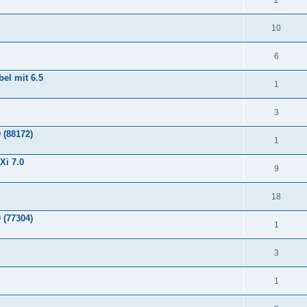
10
6
el mit 6.5
1
3
 (88172)
1
Xi 7.0
9
18
 (77304)
1
3
1