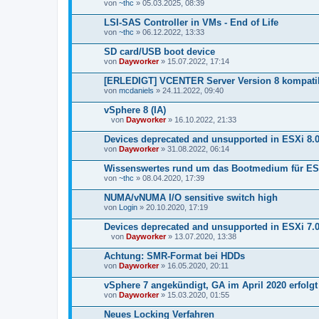
von
~thc
» 05.03.2025, 08:39
LSI-SAS Controller in VMs - End of Life
von
~thc
» 06.12.2022, 13:33
SD card/USB boot device
von
Dayworker
» 15.07.2022, 17:14
[ERLEDIGT] VCENTER Server Version 8 kompatib
von
mcdaniels
» 24.11.2022, 09:40
vSphere 8 (IA)
von
Dayworker
» 16.10.2022, 21:33
D
a
Devices deprecated and unsupported in ESXi 8.0
t
von
Dayworker
» 31.08.2022, 06:14
e
i
Wissenswertes rund um das Bootmedium für ES
a
von
n
~thc
» 08.04.2020, 17:39
h
a
NUMA/vNUMA I/O sensitive switch high
n
von
Login
» 20.10.2020, 17:19
g
Devices deprecated and unsupported in ESXi 7.0
von
Dayworker
» 13.07.2020, 13:38
D
a
Achtung: SMR-Format bei HDDs
t
von
Dayworker
» 16.05.2020, 20:11
e
i
vSphere 7 angekündigt, GA im April 2020 erfolgt
a
von
n
Dayworker
» 15.03.2020, 01:55
h
a
Neues Locking Verfahren