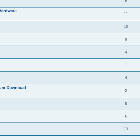
8
 Hardware
11
10
9
4
1
4
 zum Download
2
8
6
13