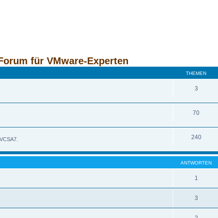
Forum für VMware-Experten
THEMEN
3
70
240
 VCSA7.
ANTWORTEN
1
3
2