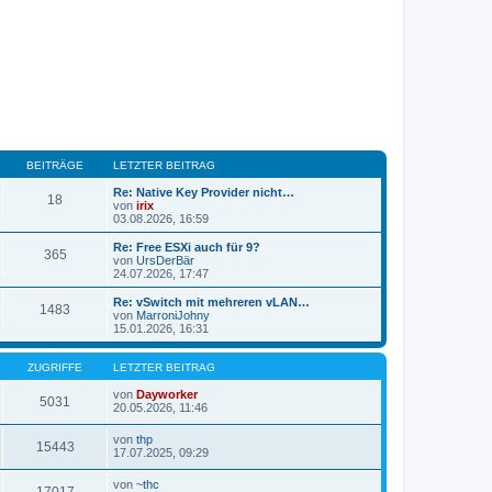
BEITRÄGE
LETZTER BEITRAG
Re: Native Key Provider nicht…
18
von
irix
N
03.08.2026, 16:59
e
u
Re: Free ESXi auch für 9?
365
e
von
UrsDerBär
s
N
24.07.2026, 17:47
t
e
e
u
Re: vSwitch mit mehreren vLAN…
1483
r
e
von
MarroniJohny
B
s
N
15.01.2026, 16:31
e
t
e
i
e
u
t
r
e
ZUGRIFFE
LETZTER BEITRAG
r
B
s
a
e
t
von
Dayworker
5031
g
i
N
e
20.05.2026, 11:46
t
e
r
r
u
B
von
thp
a
e
e
15443
N
17.07.2025, 09:29
g
s
i
e
t
t
u
von
~thc
e
r
e
17017