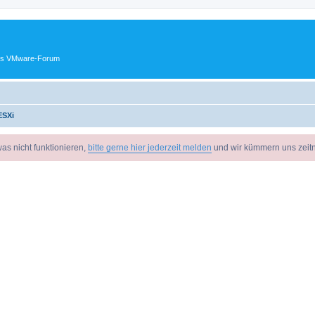
ches VMware-Forum
ESXi
as nicht funktionieren,
bitte gerne hier jederzeit melden
und wir kümmern uns zeit