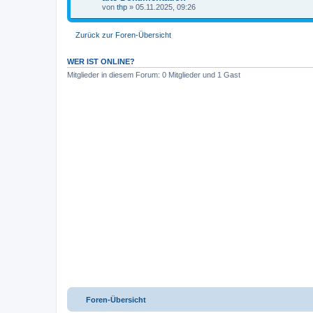
t
n
von
thp
» 05.11.2025, 09:26
e
g
i
a
Zurück zur Foren-Übersicht
n
h
a
n
WER IST ONLINE?
g
Mitglieder in diesem Forum: 0 Mitglieder und 1 Gast
Foren-Übersicht