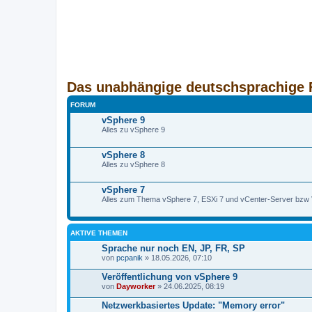
Das unabhängige deutschsprachige 
FORUM
vSphere 9
Alles zu vSphere 9
vSphere 8
Alles zu vSphere 8
vSphere 7
Alles zum Thema vSphere 7, ESXi 7 und vCenter-Server bzw
AKTIVE THEMEN
Sprache nur noch EN, JP, FR, SP
von
pcpanik
» 18.05.2026, 07:10
Veröffentlichung von vSphere 9
von
Dayworker
» 24.06.2025, 08:19
Netzwerkbasiertes Update: "Memory error"