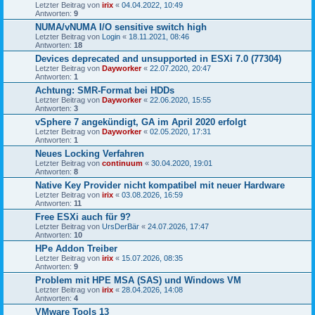
Letzter Beitrag von
irix
«
04.04.2022, 10:49
Antworten:
9
NUMA/vNUMA I/O sensitive switch high
Letzter Beitrag von
Login
«
18.11.2021, 08:46
Antworten:
18
Devices deprecated and unsupported in ESXi 7.0 (77304)
Letzter Beitrag von
Dayworker
«
22.07.2020, 20:47
Antworten:
1
Achtung: SMR-Format bei HDDs
Letzter Beitrag von
Dayworker
«
22.06.2020, 15:55
Antworten:
3
vSphere 7 angekündigt, GA im April 2020 erfolgt
Letzter Beitrag von
Dayworker
«
02.05.2020, 17:31
Antworten:
1
Neues Locking Verfahren
Letzter Beitrag von
continuum
«
30.04.2020, 19:01
Antworten:
8
Native Key Provider nicht kompatibel mit neuer Hardware
Letzter Beitrag von
irix
«
03.08.2026, 16:59
Antworten:
11
Free ESXi auch für 9?
Letzter Beitrag von
UrsDerBär
«
24.07.2026, 17:47
Antworten:
10
HPe Addon Treiber
Letzter Beitrag von
irix
«
15.07.2026, 08:35
Antworten:
9
Problem mit HPE MSA (SAS) und Windows VM
Letzter Beitrag von
irix
«
28.04.2026, 14:08
Antworten:
4
VMware Tools 13