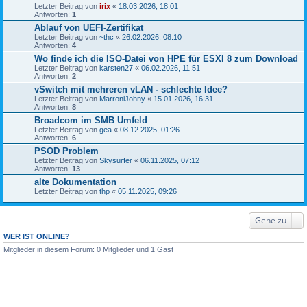
Letzter Beitrag von
irix
«
18.03.2026, 18:01
Antworten:
1
Ablauf von UEFI-Zertifikat
Letzter Beitrag von
~thc
«
26.02.2026, 08:10
Antworten:
4
Wo finde ich die ISO-Datei von HPE für ESXI 8 zum Download
Letzter Beitrag von
karsten27
«
06.02.2026, 11:51
Antworten:
2
vSwitch mit mehreren vLAN - schlechte Idee?
Letzter Beitrag von
MarroniJohny
«
15.01.2026, 16:31
Antworten:
8
Broadcom im SMB Umfeld
Letzter Beitrag von
gea
«
08.12.2025, 01:26
Antworten:
6
PSOD Problem
Letzter Beitrag von
Skysurfer
«
06.11.2025, 07:12
Antworten:
13
alte Dokumentation
Letzter Beitrag von
thp
«
05.11.2025, 09:26
Gehe zu
WER IST ONLINE?
Mitglieder in diesem Forum: 0 Mitglieder und 1 Gast