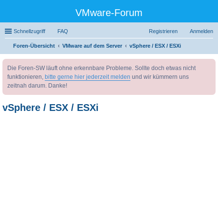
VMware-Forum
Schnellzugriff
FAQ
Registrieren
Anmelden
Foren-Übersicht
VMware auf dem Server
vSphere / ESX / ESXi
uc
Die Foren-SW läuft ohne erkennbare Probleme. Sollte doch etwas nicht
he
funktionieren,
bitte gerne hier jederzeit melden
und wir kümmern uns
zeitnah darum. Danke!
vSphere / ESX / ESXi