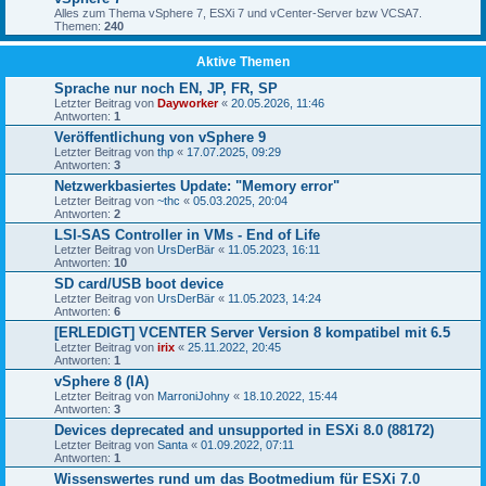
Alles zum Thema vSphere 7, ESXi 7 und vCenter-Server bzw VCSA7.
Themen:
240
Aktive Themen
Sprache nur noch EN, JP, FR, SP
Letzter Beitrag von
Dayworker
«
20.05.2026, 11:46
Antworten:
1
Veröffentlichung von vSphere 9
Letzter Beitrag von
thp
«
17.07.2025, 09:29
Antworten:
3
Netzwerkbasiertes Update: "Memory error"
Letzter Beitrag von
~thc
«
05.03.2025, 20:04
Antworten:
2
LSI-SAS Controller in VMs - End of Life
Letzter Beitrag von
UrsDerBär
«
11.05.2023, 16:11
Antworten:
10
SD card/USB boot device
Letzter Beitrag von
UrsDerBär
«
11.05.2023, 14:24
Antworten:
6
[ERLEDIGT] VCENTER Server Version 8 kompatibel mit 6.5
Letzter Beitrag von
irix
«
25.11.2022, 20:45
Antworten:
1
vSphere 8 (IA)
Letzter Beitrag von
MarroniJohny
«
18.10.2022, 15:44
Antworten:
3
Devices deprecated and unsupported in ESXi 8.0 (88172)
Letzter Beitrag von
Santa
«
01.09.2022, 07:11
Antworten:
1
Wissenswertes rund um das Bootmedium für ESXi 7.0