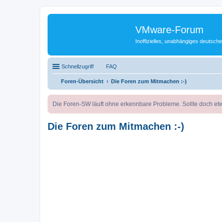
VMware-Forum
Inoffizielles, unabhängiges deuts
Schnellzugriff
FAQ
Foren-Übersicht
Die Foren zum Mitmachen :-)
Die Foren-SW läuft ohne erkennbare Probleme. Sollte doch etw
Die Foren zum Mitmachen :-)