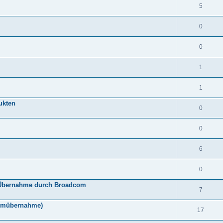
5
0
0
1
1
ukten
0
0
6
0
h Übernahme durch Broadcom
7
comübernahme)
17