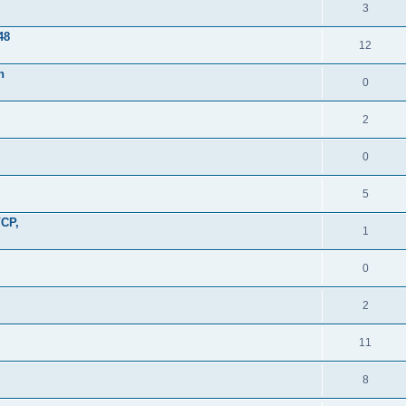
3
48
12
n
0
2
0
5
VCP,
1
0
2
11
8