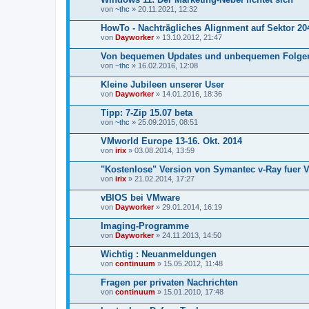
von
~thc
» 20.11.2021, 12:32
HowTo - Nachträgliches Alignment auf Sektor 20
von
Dayworker
» 13.10.2012, 21:47
Von bequemen Updates und unbequemen Folge
von
~thc
» 16.02.2016, 12:08
Kleine Jubileen unserer User
von
Dayworker
» 14.01.2016, 18:36
Tipp: 7-Zip 15.07 beta
von
~thc
» 25.09.2015, 08:51
VMworld Europe 13-16. Okt. 2014
von
irix
» 03.08.2014, 13:59
"Kostenlose" Version von Symantec v-Ray fuer 
von
irix
» 21.02.2014, 17:27
vBIOS bei VMware
von
Dayworker
» 29.01.2014, 16:19
Imaging-Programme
von
Dayworker
» 24.11.2013, 14:50
Wichtig : Neuanmeldungen
von
continuum
» 15.05.2012, 11:48
Fragen per privaten Nachrichten
von
continuum
» 15.01.2010, 17:48