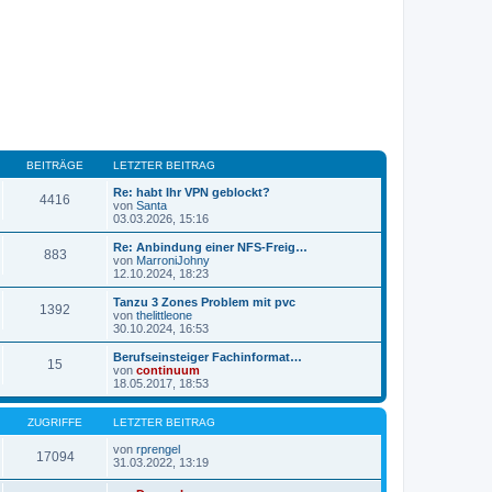
BEITRÄGE
LETZTER BEITRAG
Re: habt Ihr VPN geblockt?
4416
von
Santa
N
03.03.2026, 15:16
e
u
Re: Anbindung einer NFS-Freig…
883
e
von
MarroniJohny
s
N
12.10.2024, 18:23
t
e
e
u
Tanzu 3 Zones Problem mit pvc
1392
r
e
von
thelittleone
B
s
N
30.10.2024, 16:53
e
t
e
i
e
u
Berufseinsteiger Fachinformat…
t
15
r
e
von
continuum
r
B
s
N
18.05.2017, 18:53
a
e
t
e
g
i
e
u
t
r
e
ZUGRIFFE
LETZTER BEITRAG
r
B
s
a
e
t
von
rprengel
17094
g
i
N
e
31.03.2022, 13:19
t
e
r
r
u
B