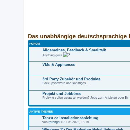
Das unabhängige deutschsprachige 
FORUM
Allgemeines, Feedback & Smalltalk
Anything goes
VMs & Appliances
3rd Party Zubehör und Produkte
Backupsoftware und sonstiges ...
Projekt und Jobbörse
Projekte sollen gestartet werden? Jobs zum Anbieten oder Ihr 
AKTIVE THEMEN
Tanzu ce Installationsanleitung
von
rprengel
» 31.03.2022, 13:19
Windows 11: Der Marketing-Nebel lichtet sich