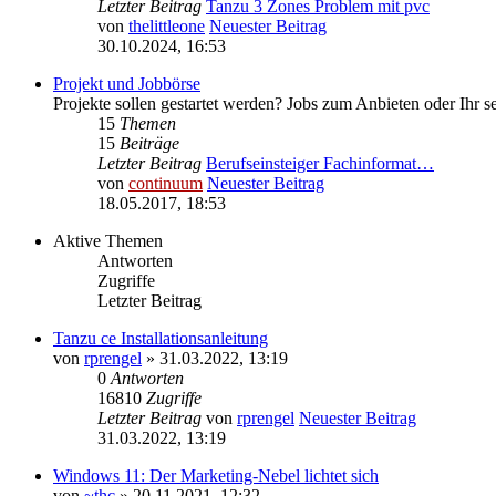
Letzter Beitrag
Tanzu 3 Zones Problem mit pvc
von
thelittleone
Neuester Beitrag
30.10.2024, 16:53
Projekt und Jobbörse
Projekte sollen gestartet werden? Jobs zum Anbieten oder Ihr s
15
Themen
15
Beiträge
Letzter Beitrag
Berufseinsteiger Fachinformat…
von
continuum
Neuester Beitrag
18.05.2017, 18:53
Aktive Themen
Antworten
Zugriffe
Letzter Beitrag
Tanzu ce Installationsanleitung
von
rprengel
» 31.03.2022, 13:19
0
Antworten
16810
Zugriffe
Letzter Beitrag
von
rprengel
Neuester Beitrag
31.03.2022, 13:19
Windows 11: Der Marketing-Nebel lichtet sich
von
~thc
» 20.11.2021, 12:32