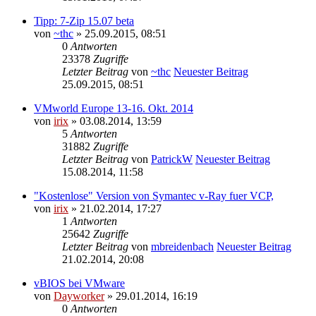
Tipp: 7-Zip 15.07 beta
von
~thc
» 25.09.2015, 08:51
0
Antworten
23378
Zugriffe
Letzter Beitrag
von
~thc
Neuester Beitrag
25.09.2015, 08:51
VMworld Europe 13-16. Okt. 2014
von
irix
» 03.08.2014, 13:59
5
Antworten
31882
Zugriffe
Letzter Beitrag
von
PatrickW
Neuester Beitrag
15.08.2014, 11:58
"Kostenlose" Version von Symantec v-Ray fuer VCP,
von
irix
» 21.02.2014, 17:27
1
Antworten
25642
Zugriffe
Letzter Beitrag
von
mbreidenbach
Neuester Beitrag
21.02.2014, 20:08
vBIOS bei VMware
von
Dayworker
» 29.01.2014, 16:19
0
Antworten