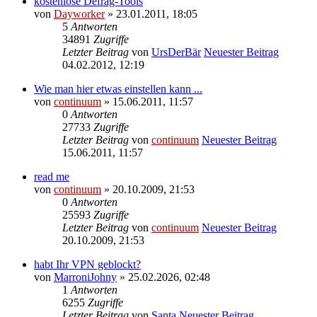
kostenlose Defrag-Tools
von
Dayworker
» 23.01.2011, 18:05
5
Antworten
34891
Zugriffe
Letzter Beitrag
von
UrsDerBär
Neuester Beitrag
04.02.2012, 12:19
Wie man hier etwas einstellen kann ...
von
continuum
» 15.06.2011, 11:57
0
Antworten
27733
Zugriffe
Letzter Beitrag
von
continuum
Neuester Beitrag
15.06.2011, 11:57
read me
von
continuum
» 20.10.2009, 21:53
0
Antworten
25593
Zugriffe
Letzter Beitrag
von
continuum
Neuester Beitrag
20.10.2009, 21:53
habt Ihr VPN geblockt?
von
MarroniJohny
» 25.02.2026, 02:48
1
Antworten
6255
Zugriffe
Letzter Beitrag
von
Santa
Neuester Beitrag