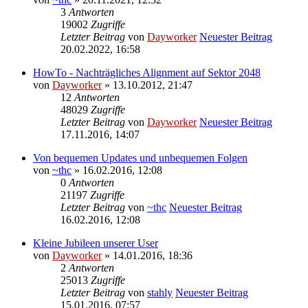
3
Antworten
19002
Zugriffe
Letzter Beitrag
von
Dayworker
Neuester Beitrag
20.02.2022, 16:58
HowTo - Nachträgliches Alignment auf Sektor 2048
von
Dayworker
» 13.10.2012, 21:47
12
Antworten
48029
Zugriffe
Letzter Beitrag
von
Dayworker
Neuester Beitrag
17.11.2016, 14:07
Von bequemen Updates und unbequemen Folgen
von
~thc
» 16.02.2016, 12:08
0
Antworten
21197
Zugriffe
Letzter Beitrag
von
~thc
Neuester Beitrag
16.02.2016, 12:08
Kleine Jubileen unserer User
von
Dayworker
» 14.01.2016, 18:36
2
Antworten
25013
Zugriffe
Letzter Beitrag
von
stahly
Neuester Beitrag
15.01.2016, 07:57