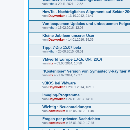
von
~thc
» 20.11.2021, 12:32
HowTo - Nachträgliches Alignment auf Sektor 20
von
Dayworker
» 13.10.2012, 21:47
Von bequemen Updates und unbequemen Folge
von
~thc
» 16.02.2016, 12:08
Kleine Jubileen unserer User
von
Dayworker
» 14.01.2016, 18:36
Tipp: 7-Zip 15.07 beta
von
~thc
» 25.09.2015, 08:51
VMworld Europe 13-16. Okt. 2014
von
irix
» 03.08.2014, 13:59
"Kostenlose" Version von Symantec v-Ray fuer 
von
irix
» 21.02.2014, 17:27
vBIOS bei VMware
von
Dayworker
» 29.01.2014, 16:19
Imaging-Programme
von
Dayworker
» 24.11.2013, 14:50
Wichtig : Neuanmeldungen
von
continuum
» 15.05.2012, 11:48
Fragen per privaten Nachrichten
von
continuum
» 15.01.2010, 17:48