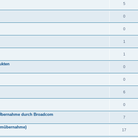
5
0
0
1
1
ukten
0
0
6
0
h Übernahme durch Broadcom
7
comübernahme)
17