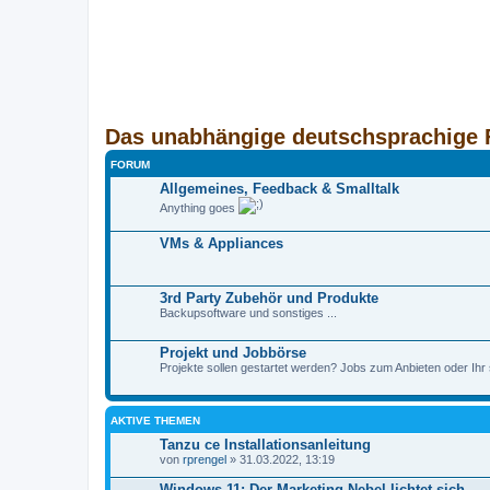
Das unabhängige deutschsprachige 
FORUM
Allgemeines, Feedback & Smalltalk
Anything goes
VMs & Appliances
3rd Party Zubehör und Produkte
Backupsoftware und sonstiges ...
Projekt und Jobbörse
Projekte sollen gestartet werden? Jobs zum Anbieten oder Ihr 
AKTIVE THEMEN
Tanzu ce Installationsanleitung
von
rprengel
» 31.03.2022, 13:19
Windows 11: Der Marketing-Nebel lichtet sich