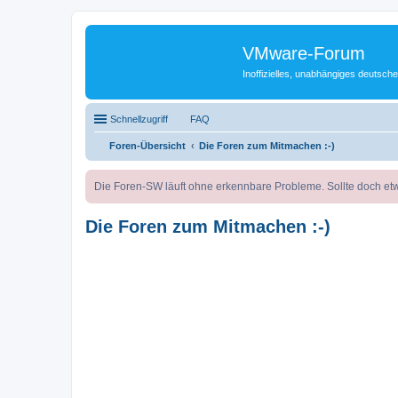
VMware-Forum
Inoffizielles, unabhängiges deuts
Schnellzugriff
FAQ
Foren-Übersicht
Die Foren zum Mitmachen :-)
Die Foren-SW läuft ohne erkennbare Probleme. Sollte doch etw
Die Foren zum Mitmachen :-)