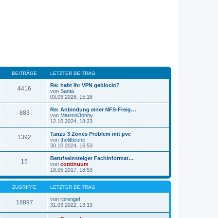
BEITRÄGE
LETZTER BEITRAG
Re: habt Ihr VPN geblockt?
4416
von
Santa
N
03.03.2026, 15:16
e
u
Re: Anbindung einer NFS-Freig…
883
e
von
MarroniJohny
s
N
12.10.2024, 18:23
t
e
e
u
Tanzu 3 Zones Problem mit pvc
1392
r
e
von
thelittleone
B
s
N
30.10.2024, 16:53
e
t
e
i
e
u
Berufseinsteiger Fachinformat…
t
15
r
e
von
continuum
r
B
s
N
18.05.2017, 18:53
a
e
t
e
g
i
e
u
t
r
e
ZUGRIFFE
LETZTER BEITRAG
r
B
s
a
e
t
von
rprengel
16897
g
i
N
e
31.03.2022, 13:19
t
e
r
r
u
B