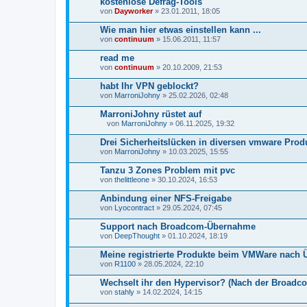
kostenlose Defrag-Tools
von
Dayworker
» 23.01.2011, 18:05
Wie man hier etwas einstellen kann ...
von
continuum
» 15.06.2011, 11:57
read me
von
continuum
» 20.10.2009, 21:53
habt Ihr VPN geblockt?
von
MarroniJohny
» 25.02.2026, 02:48
MarroniJohny rüstet auf
von
MarroniJohny
» 06.11.2025, 19:32
D
a
Drei Sicherheitslücken in diversen vmware Prod
t
von
MarroniJohny
» 10.03.2025, 15:55
e
i
Tanzu 3 Zones Problem mit pvc
a
von
n
thelittleone
» 30.10.2024, 16:53
h
a
Anbindung einer NFS-Freigabe
n
von
Lyocontract
» 29.05.2024, 07:45
g
Support nach Broadcom-Übernahme
von
DeepThought
» 01.10.2024, 18:19
Meine registrierte Produkte beim VMWare nac
von
R1100
» 28.05.2024, 22:10
Wechselt ihr den Hypervisor? (Nach der Broad
von
stahly
» 14.02.2024, 14:15