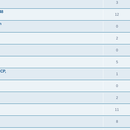
3
48
12
n
0
2
0
5
VCP,
1
0
2
11
8