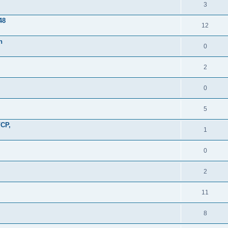
3
48
12
n
0
2
0
5
VCP,
1
0
2
11
8