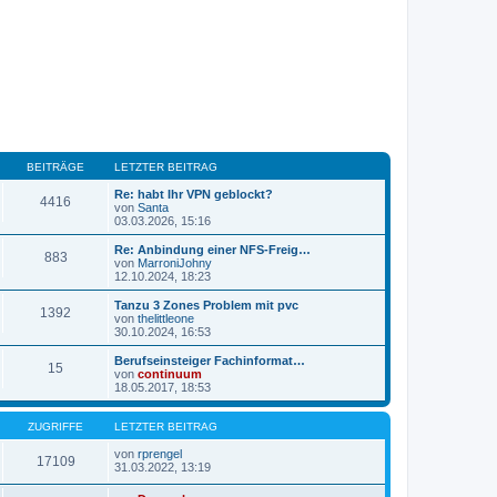
BEITRÄGE
LETZTER BEITRAG
Re: habt Ihr VPN geblockt?
4416
von
Santa
N
03.03.2026, 15:16
e
u
Re: Anbindung einer NFS-Freig…
883
e
von
MarroniJohny
s
N
12.10.2024, 18:23
t
e
e
u
Tanzu 3 Zones Problem mit pvc
1392
r
e
von
thelittleone
B
s
N
30.10.2024, 16:53
e
t
e
i
e
u
Berufseinsteiger Fachinformat…
t
15
r
e
von
continuum
r
B
s
N
18.05.2017, 18:53
a
e
t
e
g
i
e
u
t
r
e
ZUGRIFFE
LETZTER BEITRAG
r
B
s
a
e
t
von
rprengel
17109
g
i
N
e
31.03.2022, 13:19
t
e
r
r
u
B