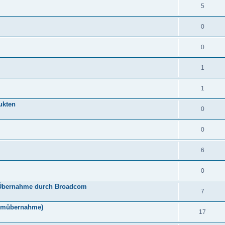
5
0
0
1
1
ukten
0
0
6
0
h Übernahme durch Broadcom
7
comübernahme)
17