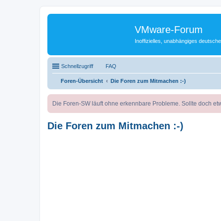
VMware-Forum
Inoffizielles, unabhängiges deuts
Schnellzugriff
FAQ
Foren-Übersicht
Die Foren zum Mitmachen :-)
Die Foren-SW läuft ohne erkennbare Probleme. Sollte doch etw
Die Foren zum Mitmachen :-)