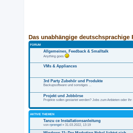
Das unabhängige deutschsprachige 
FORUM
Allgemeines, Feedback & Smalltalk
Anything goes
VMs & Appliances
3rd Party Zubehör und Produkte
Backupsoftware und sonstiges ...
Projekt und Jobbörse
Projekte sollen gestartet werden? Jobs zum Anbieten oder Ihr 
AKTIVE THEMEN
Tanzu ce Installationsanleitung
von
rprengel
» 31.03.2022, 13:19
Windows 11: Der Marketing-Nebel lichtet sich