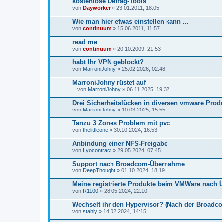
kostenlose Defrag-Tools
von
Dayworker
» 23.01.2011, 18:05
Wie man hier etwas einstellen kann ...
von
continuum
» 15.06.2011, 11:57
read me
von
continuum
» 20.10.2009, 21:53
habt Ihr VPN geblockt?
von
MarroniJohny
» 25.02.2026, 02:48
MarroniJohny rüstet auf
von
MarroniJohny
» 06.11.2025, 19:32
D
a
Drei Sicherheitslücken in diversen vmware Prod
t
von
MarroniJohny
» 10.03.2025, 15:55
e
i
Tanzu 3 Zones Problem mit pvc
a
von
n
thelittleone
» 30.10.2024, 16:53
h
a
Anbindung einer NFS-Freigabe
n
von
Lyocontract
» 29.05.2024, 07:45
g
Support nach Broadcom-Übernahme
von
DeepThought
» 01.10.2024, 18:19
Meine registrierte Produkte beim VMWare nac
von
R1100
» 28.05.2024, 22:10
Wechselt ihr den Hypervisor? (Nach der Broad
von
stahly
» 14.02.2024, 14:15