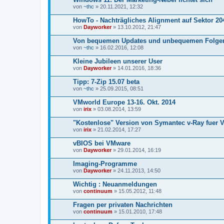
von
~thc
» 20.11.2021, 12:32
HowTo - Nachträgliches Alignment auf Sektor 20
von
Dayworker
» 13.10.2012, 21:47
Von bequemen Updates und unbequemen Folge
von
~thc
» 16.02.2016, 12:08
Kleine Jubileen unserer User
von
Dayworker
» 14.01.2016, 18:36
Tipp: 7-Zip 15.07 beta
von
~thc
» 25.09.2015, 08:51
VMworld Europe 13-16. Okt. 2014
von
irix
» 03.08.2014, 13:59
"Kostenlose" Version von Symantec v-Ray fuer 
von
irix
» 21.02.2014, 17:27
vBIOS bei VMware
von
Dayworker
» 29.01.2014, 16:19
Imaging-Programme
von
Dayworker
» 24.11.2013, 14:50
Wichtig : Neuanmeldungen
von
continuum
» 15.05.2012, 11:48
Fragen per privaten Nachrichten
von
continuum
» 15.01.2010, 17:48