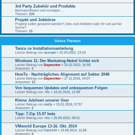
3rd Party Zubehör und Produkte
Backupsoftware und sonstiges ...
Themen:
234
Projekt und Jobbörse
Projekte sollen gestartet werden? Jobs zum Anbieten oder Ihr seit auf der
Suche?
Themen:
15
Aktive Themen
Tanzu ce Installationsanleitung
Letzter Beitrag von
rprengel
«
31.03.2022, 13:19
Windows 11: Der Marketing-Nebel lichtet sich
Letzter Beitrag von
Dayworker
«
20.02.2022, 16:58
Antworten:
3
HowTo - Nachträgliches Alignment auf Sektor 2048
Letzter Beitrag von
Dayworker
«
17.11.2016, 14:07
Antworten:
12
Von bequemen Updates und unbequemen Folgen
Letzter Beitrag von
~thc
«
16.02.2016, 12:08
Kleine Jubileen unserer User
Letzter Beitrag von
stahly
«
15.01.2016, 07:57
Antworten:
2
Tipp: 7-Zip 15.07 beta
Letzter Beitrag von
~thc
«
25.09.2015, 08:51
VMworld Europe 13-16. Okt. 2014
Letzter Beitrag von
PatrickW
«
15.08.2014, 11:58
Antworten:
5