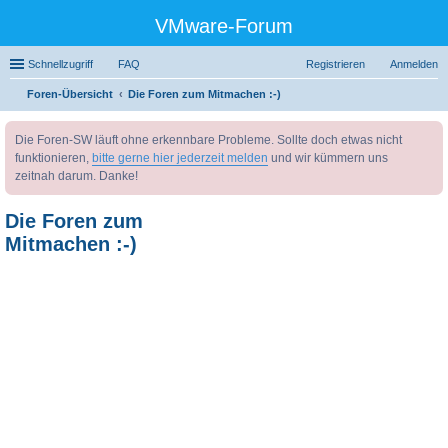
VMware-Forum
Schnellzugriff
FAQ
Registrieren
Anmelden
Foren-Übersicht
Die Foren zum Mitmachen :-)
uc
Die Foren-SW läuft ohne erkennbare Probleme. Sollte doch etwas nicht
he
funktionieren,
bitte gerne hier jederzeit melden
und wir kümmern uns
zeitnah darum. Danke!
Die Foren zum
Mitmachen :-)