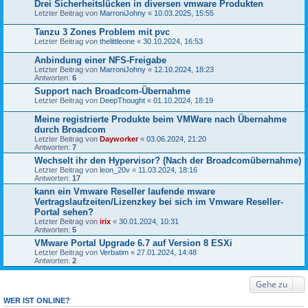
Drei Sicherheitslücken in diversen vmware Produkten
Letzter Beitrag von
MarroniJohny
«
10.03.2025, 15:55
Tanzu 3 Zones Problem mit pvc
Letzter Beitrag von
thelittleone
«
30.10.2024, 16:53
Anbindung einer NFS-Freigabe
Letzter Beitrag von
MarroniJohny
«
12.10.2024, 18:23
Antworten:
6
Support nach Broadcom-Übernahme
Letzter Beitrag von
DeepThought
«
01.10.2024, 18:19
Meine registrierte Produkte beim VMWare nach Übernahme
durch Broadcom
Letzter Beitrag von
Dayworker
«
03.06.2024, 21:20
Antworten:
7
Wechselt ihr den Hypervisor? (Nach der Broadcomübernahme)
Letzter Beitrag von
leon_20v
«
11.03.2024, 18:16
Antworten:
17
kann ein Vmware Reseller laufende mware
Vertragslaufzeiten/Lizenzkey bei sich im Vmware Reseller-
Portal sehen?
Letzter Beitrag von
irix
«
30.01.2024, 10:31
Antworten:
5
VMware Portal Upgrade 6.7 auf Version 8 ESXi
Letzter Beitrag von
Verbatim
«
27.01.2024, 14:48
Antworten:
2
Gehe zu
WER IST ONLINE?