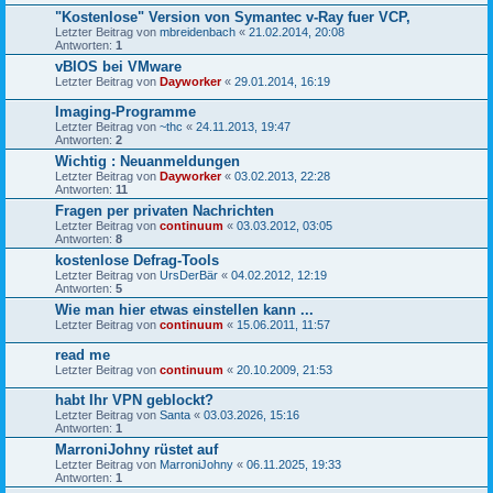
"Kostenlose" Version von Symantec v-Ray fuer VCP,
Letzter Beitrag von
mbreidenbach
«
21.02.2014, 20:08
Antworten:
1
vBIOS bei VMware
Letzter Beitrag von
Dayworker
«
29.01.2014, 16:19
Imaging-Programme
Letzter Beitrag von
~thc
«
24.11.2013, 19:47
Antworten:
2
Wichtig : Neuanmeldungen
Letzter Beitrag von
Dayworker
«
03.02.2013, 22:28
Antworten:
11
Fragen per privaten Nachrichten
Letzter Beitrag von
continuum
«
03.03.2012, 03:05
Antworten:
8
kostenlose Defrag-Tools
Letzter Beitrag von
UrsDerBär
«
04.02.2012, 12:19
Antworten:
5
Wie man hier etwas einstellen kann ...
Letzter Beitrag von
continuum
«
15.06.2011, 11:57
read me
Letzter Beitrag von
continuum
«
20.10.2009, 21:53
habt Ihr VPN geblockt?
Letzter Beitrag von
Santa
«
03.03.2026, 15:16
Antworten:
1
MarroniJohny rüstet auf
Letzter Beitrag von
MarroniJohny
«
06.11.2025, 19:33
Antworten:
1