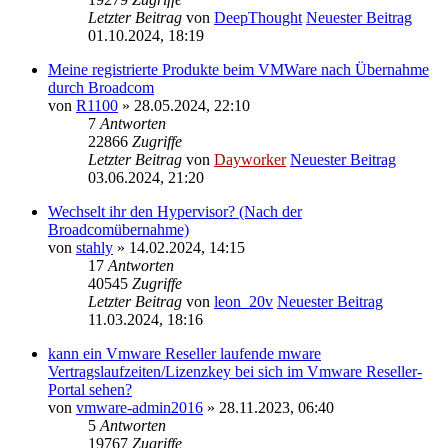
Letzter Beitrag
von
DeepThought
Neuester Beitrag
01.10.2024, 18:19
Meine registrierte Produkte beim VMWare nach Übernahme
durch Broadcom
von
R1100
» 28.05.2024, 22:10
7
Antworten
22866
Zugriffe
Letzter Beitrag
von
Dayworker
Neuester Beitrag
03.06.2024, 21:20
Wechselt ihr den Hypervisor? (Nach der
Broadcomübernahme)
von
stahly
» 14.02.2024, 14:15
17
Antworten
40545
Zugriffe
Letzter Beitrag
von
leon_20v
Neuester Beitrag
11.03.2024, 18:16
kann ein Vmware Reseller laufende mware
Vertragslaufzeiten/Lizenzkey bei sich im Vmware Reseller-
Portal sehen?
von
vmware-admin2016
» 28.11.2023, 06:40
5
Antworten
19767
Zugriffe