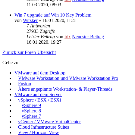
11.03.2020, 08:03
Win 7 upgrade auf Win 10 Key Problem
von
Witzker
» 16.01.2020, 11:41
7
Antworten
27933
Zugriffe
Letzter Beitrag
von
irix
Neuester Beitrag
16.01.2020, 19:27
Zurück zur Foren-Übersicht
Gehe zu
VMware auf dem Desktop
VMware Workstation und VMware Workstation Pro
Fusion
Ältere angepinnte Workstation- & Player-Threads
VMware auf dem Server
vSphere / ESX / ESXi
vSphere 9
vSphere 8
vSphere 7
vCenter / VMware VirtualCenter
Cloud Infrastructure Suites
View / Horizon View