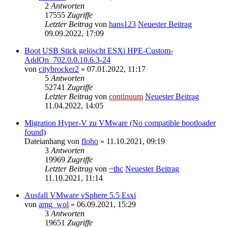
2
Antworten
17555
Zugriffe
Letzter Beitrag
von
hans123
Neuester Beitrag
09.09.2022, 17:09
Boot USB Stick gelöscht ESXi HPE-Custom-
AddOn_702.0.0.10.6.3-24
von
citybrocker2
» 07.01.2022, 11:17
5
Antworten
52741
Zugriffe
Letzter Beitrag
von
continuum
Neuester Beitrag
11.04.2022, 14:05
Migration Hyper-V zu VMware (No compatible bootloader
found)
Dateianhang
von
floho
» 11.10.2021, 09:19
3
Antworten
19969
Zugriffe
Letzter Beitrag
von
~thc
Neuester Beitrag
11.10.2021, 11:14
Ausfall VMware vSphere 5.5 Esxi
von
amg_wol
» 06.09.2021, 15:29
3
Antworten
19651
Zugriffe