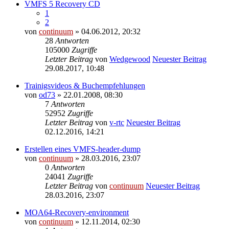
VMFS 5 Recovery CD
1
2
von
continuum
» 04.06.2012, 20:32
28
Antworten
105000
Zugriffe
Letzter Beitrag
von
Wedgewood
Neuester Beitrag
29.08.2017, 10:48
Trainigsvideos & Buchempfehlungen
von
od73
» 22.01.2008, 08:30
7
Antworten
52952
Zugriffe
Letzter Beitrag
von
v-rtc
Neuester Beitrag
02.12.2016, 14:21
Erstellen eines VMFS-header-dump
von
continuum
» 28.03.2016, 23:07
0
Antworten
24041
Zugriffe
Letzter Beitrag
von
continuum
Neuester Beitrag
28.03.2016, 23:07
MOA64-Recovery-environment
von
continuum
» 12.11.2014, 02:30