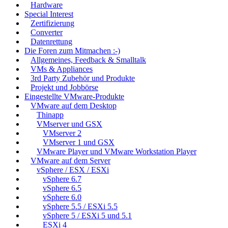
Hardware
Special Interest
Zertifizierung
Converter
Datenrettung
Die Foren zum Mitmachen :-)
Allgemeines, Feedback & Smalltalk
VMs & Appliances
3rd Party Zubehör und Produkte
Projekt und Jobbörse
Eingestellte VMware-Produkte
VMware auf dem Desktop
Thinapp
VMserver und GSX
VMserver 2
VMserver 1 und GSX
VMware Player und VMware Workstation Player
VMware auf dem Server
vSphere / ESX / ESXi
vSphere 6.7
vSphere 6.5
vSphere 6.0
vSphere 5.5 / ESXi 5.5
vSphere 5 / ESXi 5 und 5.1
ESXi 4