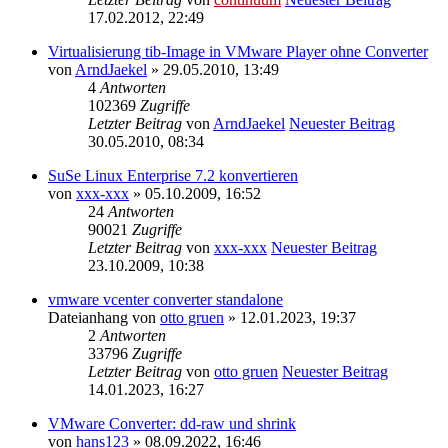
17.02.2012, 22:49
Virtualisierung tib-Image in VMware Player ohne Converter
von
ArndJaekel
» 29.05.2010, 13:49
4
Antworten
102369
Zugriffe
Letzter Beitrag
von
ArndJaekel
Neuester Beitrag
30.05.2010, 08:34
SuSe Linux Enterprise 7.2 konvertieren
von
xxx-xxx
» 05.10.2009, 16:52
24
Antworten
90021
Zugriffe
Letzter Beitrag
von
xxx-xxx
Neuester Beitrag
23.10.2009, 10:38
vmware vcenter converter standalone
Dateianhang
von
otto gruen
» 12.01.2023, 19:37
2
Antworten
33796
Zugriffe
Letzter Beitrag
von
otto gruen
Neuester Beitrag
14.01.2023, 16:27
VMware Converter: dd-raw und shrink
von
hans123
» 08.09.2022, 16:46