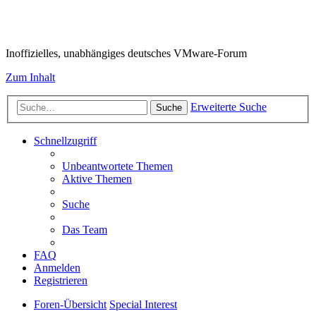
VMware-Forum
Inoffizielles, unabhängiges deutsches VMware-Forum
Zum Inhalt
Erweiterte Suche
Suche
Schnellzugriff
Unbeantwortete Themen
Aktive Themen
Suche
Das Team
FAQ
Anmelden
Registrieren
Foren-Übersicht
Special Interest