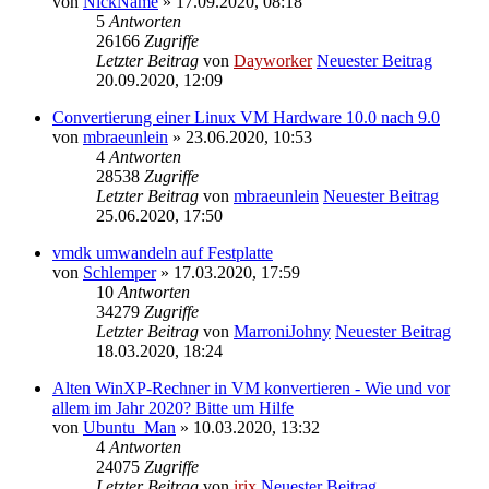
von
NickName
» 17.09.2020, 08:18
5
Antworten
26166
Zugriffe
Letzter Beitrag
von
Dayworker
Neuester Beitrag
20.09.2020, 12:09
Convertierung einer Linux VM Hardware 10.0 nach 9.0
von
mbraeunlein
» 23.06.2020, 10:53
4
Antworten
28538
Zugriffe
Letzter Beitrag
von
mbraeunlein
Neuester Beitrag
25.06.2020, 17:50
vmdk umwandeln auf Festplatte
von
Schlemper
» 17.03.2020, 17:59
10
Antworten
34279
Zugriffe
Letzter Beitrag
von
MarroniJohny
Neuester Beitrag
18.03.2020, 18:24
Alten WinXP-Rechner in VM konvertieren - Wie und vor
allem im Jahr 2020? Bitte um Hilfe
von
Ubuntu_Man
» 10.03.2020, 13:32
4
Antworten
24075
Zugriffe
Letzter Beitrag
von
irix
Neuester Beitrag