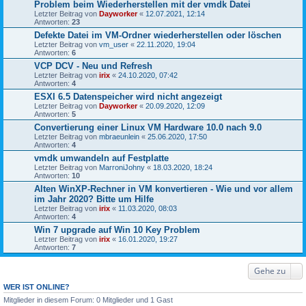
Problem beim Wiederherstellen mit der vmdk Datei
Letzter Beitrag von
Dayworker
«
12.07.2021, 12:14
Antworten:
23
Defekte Datei im VM-Ordner wiederherstellen oder löschen
Letzter Beitrag von
vm_user
«
22.11.2020, 19:04
Antworten:
6
VCP DCV - Neu und Refresh
Letzter Beitrag von
irix
«
24.10.2020, 07:42
Antworten:
4
ESXI 6.5 Datenspeicher wird nicht angezeigt
Letzter Beitrag von
Dayworker
«
20.09.2020, 12:09
Antworten:
5
Convertierung einer Linux VM Hardware 10.0 nach 9.0
Letzter Beitrag von
mbraeunlein
«
25.06.2020, 17:50
Antworten:
4
vmdk umwandeln auf Festplatte
Letzter Beitrag von
MarroniJohny
«
18.03.2020, 18:24
Antworten:
10
Alten WinXP-Rechner in VM konvertieren - Wie und vor allem
im Jahr 2020? Bitte um Hilfe
Letzter Beitrag von
irix
«
11.03.2020, 08:03
Antworten:
4
Win 7 upgrade auf Win 10 Key Problem
Letzter Beitrag von
irix
«
16.01.2020, 19:27
Antworten:
7
Gehe zu
WER IST ONLINE?
Mitglieder in diesem Forum: 0 Mitglieder und 1 Gast