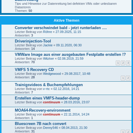
Tips und Hinweise zur Datenrettung bei defekten VMs oder unlesbaren
Datastores
Themen:
50
Aktive Themen
Converter verschwindet bald - jetzt runterladen ....
Letzter Beitrag von
Röhre
«
27.09.2025, 11:15
Antworten:
3
Driverinjection-Tool
Letzter Beitrag von
Jackie
«
09.11.2020, 06:30
Antworten:
14
VMWare Image aus einer ausgebauten Festplatte erstellen !?
Letzter Beitrag von
Witzker
«
02.06.2019, 21:59
Antworten:
70
1
2
3
VMFS 5 Recovery CD
Letzter Beitrag von
Wedgewood
«
29.08.2017, 10:48
Antworten:
28
1
2
Trainigsvideos & Buchempfehlungen
Letzter Beitrag von
v-rtc
«
02.12.2016, 14:21
Antworten:
7
Erstellen eines VMFS-header-dump
Letzter Beitrag von
continuum
«
28.03.2016, 23:07
MOA64-Recovery-environment
Letzter Beitrag von
continuum
«
22.11.2014, 14:24
Antworten:
1
Bluescreen 7B nach convert
Letzter Beitrag von
Denny546
«
08.04.2013, 21:30
Antworten:
31
1
2