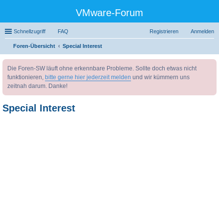
VMware-Forum
Schnellzugriff
FAQ
Registrieren
Anmelden
Foren-Übersicht
Special Interest
uc
Die Foren-SW läuft ohne erkennbare Probleme. Sollte doch etwas nicht
he
funktionieren,
bitte gerne hier jederzeit melden
und wir kümmern uns
zeitnah darum. Danke!
Special Interest