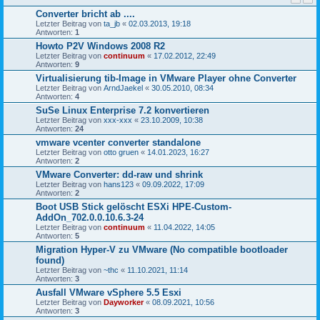
Converter bricht ab ....
Letzter Beitrag von
ta_jb
«
02.03.2013, 19:18
Antworten:
1
Howto P2V Windows 2008 R2
Letzter Beitrag von
continuum
«
17.02.2012, 22:49
Antworten:
9
Virtualisierung tib-Image in VMware Player ohne Converter
Letzter Beitrag von
ArndJaekel
«
30.05.2010, 08:34
Antworten:
4
SuSe Linux Enterprise 7.2 konvertieren
Letzter Beitrag von
xxx-xxx
«
23.10.2009, 10:38
Antworten:
24
vmware vcenter converter standalone
Letzter Beitrag von
otto gruen
«
14.01.2023, 16:27
Antworten:
2
VMware Converter: dd-raw und shrink
Letzter Beitrag von
hans123
«
09.09.2022, 17:09
Antworten:
2
Boot USB Stick gelöscht ESXi HPE-Custom-
AddOn_702.0.0.10.6.3-24
Letzter Beitrag von
continuum
«
11.04.2022, 14:05
Antworten:
5
Migration Hyper-V zu VMware (No compatible bootloader
found)
Letzter Beitrag von
~thc
«
11.10.2021, 11:14
Antworten:
3
Ausfall VMware vSphere 5.5 Esxi
Letzter Beitrag von
Dayworker
«
08.09.2021, 10:56
Antworten:
3