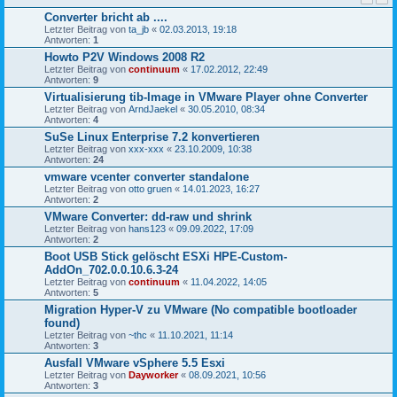
Converter bricht ab ....
Letzter Beitrag von
ta_jb
«
02.03.2013, 19:18
Antworten:
1
Howto P2V Windows 2008 R2
Letzter Beitrag von
continuum
«
17.02.2012, 22:49
Antworten:
9
Virtualisierung tib-Image in VMware Player ohne Converter
Letzter Beitrag von
ArndJaekel
«
30.05.2010, 08:34
Antworten:
4
SuSe Linux Enterprise 7.2 konvertieren
Letzter Beitrag von
xxx-xxx
«
23.10.2009, 10:38
Antworten:
24
vmware vcenter converter standalone
Letzter Beitrag von
otto gruen
«
14.01.2023, 16:27
Antworten:
2
VMware Converter: dd-raw und shrink
Letzter Beitrag von
hans123
«
09.09.2022, 17:09
Antworten:
2
Boot USB Stick gelöscht ESXi HPE-Custom-
AddOn_702.0.0.10.6.3-24
Letzter Beitrag von
continuum
«
11.04.2022, 14:05
Antworten:
5
Migration Hyper-V zu VMware (No compatible bootloader
found)
Letzter Beitrag von
~thc
«
11.10.2021, 11:14
Antworten:
3
Ausfall VMware vSphere 5.5 Esxi
Letzter Beitrag von
Dayworker
«
08.09.2021, 10:56
Antworten:
3