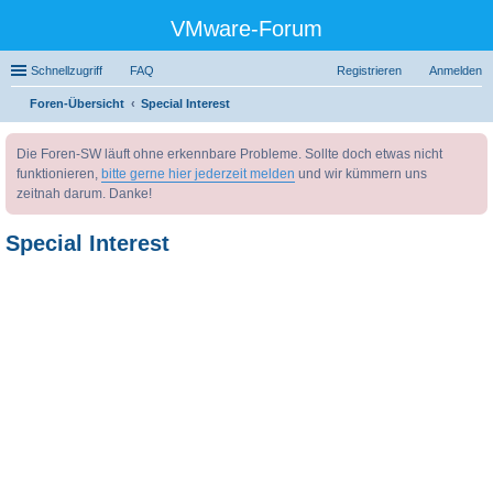
VMware-Forum
Schnellzugriff
FAQ
Registrieren
Anmelden
Foren-Übersicht
Special Interest
uc
Die Foren-SW läuft ohne erkennbare Probleme. Sollte doch etwas nicht
he
funktionieren,
bitte gerne hier jederzeit melden
und wir kümmern uns
zeitnah darum. Danke!
Special Interest