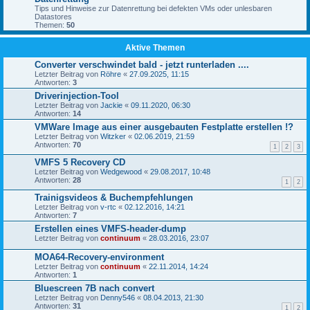
Tips und Hinweise zur Datenrettung bei defekten VMs oder unlesbaren
Datastores
Themen:
50
Aktive Themen
Converter verschwindet bald - jetzt runterladen ....
Letzter Beitrag von
Röhre
«
27.09.2025, 11:15
Antworten:
3
Driverinjection-Tool
Letzter Beitrag von
Jackie
«
09.11.2020, 06:30
Antworten:
14
VMWare Image aus einer ausgebauten Festplatte erstellen !?
Letzter Beitrag von
Witzker
«
02.06.2019, 21:59
Antworten:
70
1
2
3
VMFS 5 Recovery CD
Letzter Beitrag von
Wedgewood
«
29.08.2017, 10:48
Antworten:
28
1
2
Trainigsvideos & Buchempfehlungen
Letzter Beitrag von
v-rtc
«
02.12.2016, 14:21
Antworten:
7
Erstellen eines VMFS-header-dump
Letzter Beitrag von
continuum
«
28.03.2016, 23:07
MOA64-Recovery-environment
Letzter Beitrag von
continuum
«
22.11.2014, 14:24
Antworten:
1
Bluescreen 7B nach convert
Letzter Beitrag von
Denny546
«
08.04.2013, 21:30
Antworten:
31
1
2