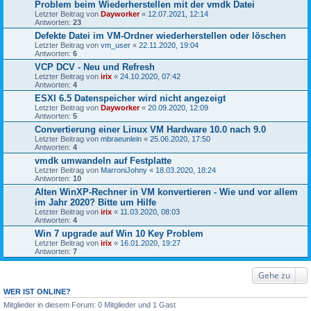
Problem beim Wiederherstellen mit der vmdk Datei
Letzter Beitrag von
Dayworker
«
12.07.2021, 12:14
Antworten:
23
Defekte Datei im VM-Ordner wiederherstellen oder löschen
Letzter Beitrag von
vm_user
«
22.11.2020, 19:04
Antworten:
6
VCP DCV - Neu und Refresh
Letzter Beitrag von
irix
«
24.10.2020, 07:42
Antworten:
4
ESXI 6.5 Datenspeicher wird nicht angezeigt
Letzter Beitrag von
Dayworker
«
20.09.2020, 12:09
Antworten:
5
Convertierung einer Linux VM Hardware 10.0 nach 9.0
Letzter Beitrag von
mbraeunlein
«
25.06.2020, 17:50
Antworten:
4
vmdk umwandeln auf Festplatte
Letzter Beitrag von
MarroniJohny
«
18.03.2020, 18:24
Antworten:
10
Alten WinXP-Rechner in VM konvertieren - Wie und vor allem
im Jahr 2020? Bitte um Hilfe
Letzter Beitrag von
irix
«
11.03.2020, 08:03
Antworten:
4
Win 7 upgrade auf Win 10 Key Problem
Letzter Beitrag von
irix
«
16.01.2020, 19:27
Antworten:
7
Gehe zu
WER IST ONLINE?
Mitglieder in diesem Forum: 0 Mitglieder und 1 Gast