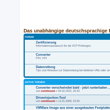
Das unabhängige deutschsprachige 
FORUM
Zertifizierung
Informationsaustausch für die VCP-Prüfungen.
Converter
P2V, V2V
Datenrettung
Tips und Hinweise zur Datenrettung bei defekten VMs oder u
AKTIVE THEMEN
Converter verschwindet bald - jetzt runterladen ..
von
continuum
» 04.02.2022, 20:33
Driverinjection-Tool
von
continuum
» 12.01.2009, 23:26
VMWare Image aus einer ausgebauten Festplatte 