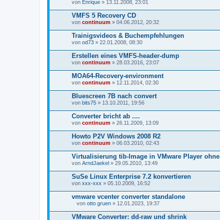
von
Enrique
» 13.11.2008, 23:01
VMFS 5 Recovery CD
von
continuum
» 04.06.2012, 20:32
Trainigsvideos & Buchempfehlungen
von
od73
» 22.01.2008, 08:30
Erstellen eines VMFS-header-dump
von
continuum
» 28.03.2016, 23:07
MOA64-Recovery-environment
von
continuum
» 12.11.2014, 02:30
Bluescreen 7B nach convert
von
bits75
» 13.10.2011, 19:56
Converter bricht ab ....
von
continuum
» 26.11.2009, 13:09
Howto P2V Windows 2008 R2
von
continuum
» 06.03.2010, 02:43
Virtualisierung tib-Image in VMware Player ohne
von
ArndJaekel
» 29.05.2010, 13:49
SuSe Linux Enterprise 7.2 konvertieren
von
xxx-xxx
» 05.10.2009, 16:52
vmware vcenter converter standalone
von
otto gruen
» 12.01.2023, 19:37
D
a
VMware Converter: dd-raw und shrink
t