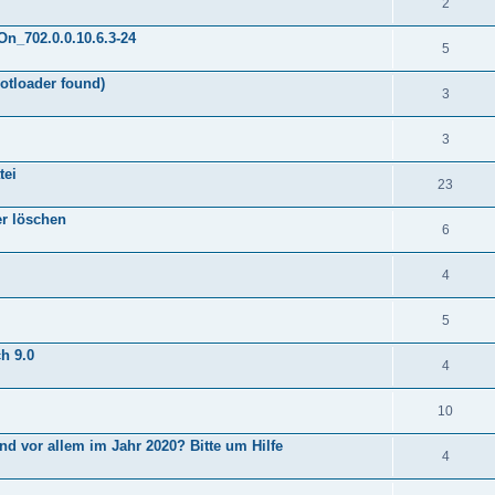
2
n_702.0.0.10.6.3-24
5
otloader found)
3
3
tei
23
er löschen
6
4
5
h 9.0
4
10
d vor allem im Jahr 2020? Bitte um Hilfe
4