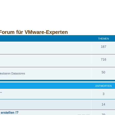
Forum für VMware-Experten
THEMEN
187
716
50
nlesbaren Datastores
ANTWORTEN
..
3
14
erstellen !?
70