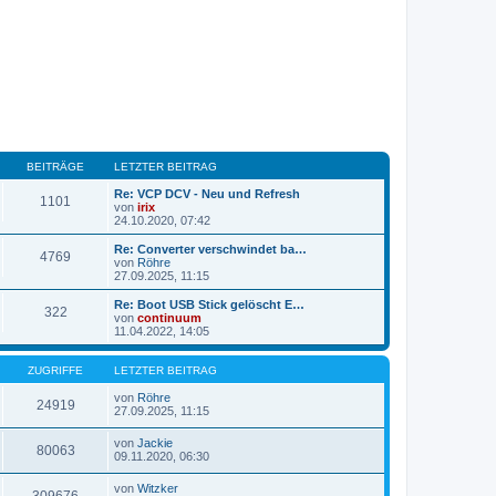
BEITRÄGE
LETZTER BEITRAG
Re: VCP DCV - Neu und Refresh
1101
von
irix
N
24.10.2020, 07:42
e
u
Re: Converter verschwindet ba…
4769
e
von
Röhre
s
N
27.09.2025, 11:15
t
e
e
u
Re: Boot USB Stick gelöscht E…
322
r
e
von
continuum
B
s
N
11.04.2022, 14:05
e
t
e
i
e
u
t
r
e
ZUGRIFFE
LETZTER BEITRAG
r
B
s
a
e
t
von
Röhre
24919
g
i
N
e
27.09.2025, 11:15
t
e
r
r
u
B
von
Jackie
a
e
e
80063
N
09.11.2020, 06:30
g
s
i
e
t
t
u
von
Witzker
e
r
e
309676