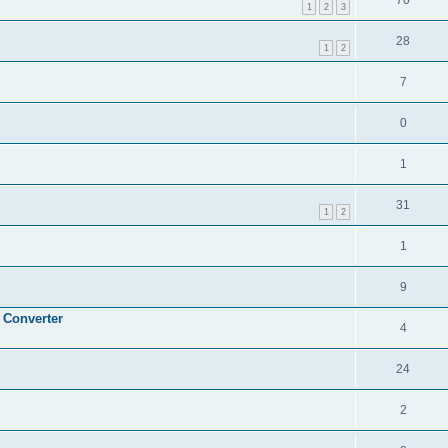
1
2
3
28
1
2
7
0
1
31
1
2
1
9
 Converter
4
24
2