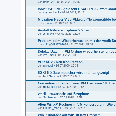
von
hans123
» 08.09.2022, 16:46
e
i
Boot USB Stick gelöscht ESXi HPE-Custom-AddO
a
von
n
citybrocker2
» 07.01.2022, 11:17
h
a
Migration Hyper-V zu VMware (No compatible bo
n
von
floho
» 11.10.2021, 09:19
g
D
a
Ausfall VMware vSphere 5.5 Esxi
t
von
amg_wol
» 06.09.2021, 15:29
e
i
Problem beim Wiederherstellen mit der vmdk Da
a
n
von
Zug00997897678
» 11.07.2021, 09:37
D
h
a
a
Defekte Datei im VM-Ordner wiederherstellen od
t
n
von
vm_user
» 19.11.2020, 18:54
e
g
i
VCP DCV - Neu und Refresh
a
von
n
sirrossi
» 14.07.2020, 17:36
h
a
ESXI 6.5 Datenspeicher wird nicht angezeigt
n
von
NickName
» 17.09.2020, 08:18
g
Convertierung einer Linux VM Hardware 10.0 nac
von
mbraeunlein
» 23.06.2020, 10:53
vmdk umwandeln auf Festplatte
von
Schlemper
» 17.03.2020, 17:59
Alten WinXP-Rechner in VM konvertieren - Wie un
von
Ubuntu_Man
» 10.03.2020, 13:32
Win 7 upgrade auf Win 10 Key Problem