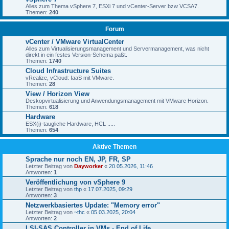
Alles zum Thema vSphere 7, ESXi 7 und vCenter-Server bzw VCSA7.
Themen:
240
Forum
vCenter / VMware VirtualCenter
Alles zum Virtualisierungsmanagement und Servermanagement, was nicht
direkt in ein festes Version-Schema paßt.
Themen:
1740
Cloud Infrastructure Suites
vRealize, vCloud: IaaS mit VMware.
Themen:
28
View / Horizon View
Deskopvirtualisierung und Anwendungsmanagement mit VMware Horizon.
Themen:
618
Hardware
ESX(i)-taugliche Hardware, HCL .....
Themen:
654
Aktive Themen
Sprache nur noch EN, JP, FR, SP
Letzter Beitrag von
Dayworker
«
20.05.2026, 11:46
Antworten:
1
Veröffentlichung von vSphere 9
Letzter Beitrag von
thp
«
17.07.2025, 09:29
Antworten:
3
Netzwerkbasiertes Update: "Memory error"
Letzter Beitrag von
~thc
«
05.03.2025, 20:04
Antworten:
2
LSI-SAS Controller in VMs - End of Life