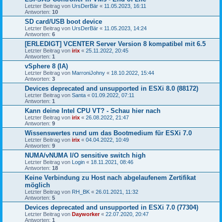
Letzter Beitrag von
UrsDerBär
«
11.05.2023, 16:11
Antworten:
10
SD card/USB boot device
Letzter Beitrag von
UrsDerBär
«
11.05.2023, 14:24
Antworten:
6
[ERLEDIGT] VCENTER Server Version 8 kompatibel mit 6.5
Letzter Beitrag von
irix
«
25.11.2022, 20:45
Antworten:
1
vSphere 8 (IA)
Letzter Beitrag von
MarroniJohny
«
18.10.2022, 15:44
Antworten:
3
Devices deprecated and unsupported in ESXi 8.0 (88172)
Letzter Beitrag von
Santa
«
01.09.2022, 07:11
Antworten:
1
Kann deine Intel CPU VT? - Schau hier nach
Letzter Beitrag von
irix
«
26.08.2022, 21:47
Antworten:
9
Wissenswertes rund um das Bootmedium für ESXi 7.0
Letzter Beitrag von
irix
«
04.04.2022, 10:49
Antworten:
9
NUMA/vNUMA I/O sensitive switch high
Letzter Beitrag von
Login
«
18.11.2021, 08:46
Antworten:
18
Keine Verbindung zu Host nach abgelaufenem Zertifikat
möglich
Letzter Beitrag von
RH_BK
«
26.01.2021, 11:32
Antworten:
5
Devices deprecated and unsupported in ESXi 7.0 (77304)
Letzter Beitrag von
Dayworker
«
22.07.2020, 20:47
Antworten:
1