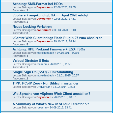
Achtung: SMR-Format bei HDDs
Letzter Beitrag von
Dayworker
«
22.06.2020, 15:55
Antworten:
3
vSphere 7 angekündigt, GA im April 2020 erfolgt
Letzter Beitrag von
Dayworker
«
02.05.2020, 17:31
Antworten:
1
Neues Locking Verfahren
Letzter Beitrag von
continuum
«
30.04.2020, 19:01
Antworten:
8
vCenter Web Client bringt Flash Plugin 27 zum abstürzen
Letzter Beitrag von
Dayworker
«
19.10.2017, 18:24
Antworten:
5
Achtung: HPE ProLiant Firmware + ESXi ISOs
Letzter Beitrag von
mbreidenbach
«
07.10.2017, 09:36
Antworten:
4
Vcloud Direfctor 8 Beta
Letzter Beitrag von
roeschu
«
26.08.2015, 11:59
Antworten:
1
Single Sign On (SSO) - Linksammlung
Letzter Beitrag von
mbreidenbach
«
21.01.2015, 20:57
Antworten:
2
TIPP: PCoIP Zero - Nur Bildschirmständer
Letzter Beitrag von
UrsDerBär
«
14.02.2014, 14:03
Wie Sprache von vSphere-/Web-Client umstellen?
Letzter Beitrag von
Dayworker
«
26.09.2013, 18:07
A Summary of What’s New in vCloud Director 5.5
Letzter Beitrag von
roeschu
«
24.09.2013, 13:41