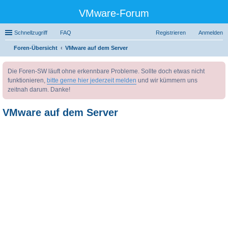
VMware-Forum
Schnellzugriff
FAQ
Registrieren
Anmelden
Foren-Übersicht
VMware auf dem Server
uc
Die Foren-SW läuft ohne erkennbare Probleme. Sollte doch etwas nicht
he
funktionieren,
bitte gerne hier jederzeit melden
und wir kümmern uns
zeitnah darum. Danke!
VMware auf dem Server