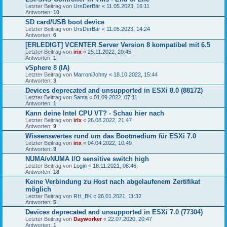
Letzter Beitrag von
UrsDerBär
«
11.05.2023, 16:11
Antworten:
10
SD card/USB boot device
Letzter Beitrag von
UrsDerBär
«
11.05.2023, 14:24
Antworten:
6
[ERLEDIGT] VCENTER Server Version 8 kompatibel mit 6.5
Letzter Beitrag von
irix
«
25.11.2022, 20:45
Antworten:
1
vSphere 8 (IA)
Letzter Beitrag von
MarroniJohny
«
18.10.2022, 15:44
Antworten:
3
Devices deprecated and unsupported in ESXi 8.0 (88172)
Letzter Beitrag von
Santa
«
01.09.2022, 07:11
Antworten:
1
Kann deine Intel CPU VT? - Schau hier nach
Letzter Beitrag von
irix
«
26.08.2022, 21:47
Antworten:
9
Wissenswertes rund um das Bootmedium für ESXi 7.0
Letzter Beitrag von
irix
«
04.04.2022, 10:49
Antworten:
9
NUMA/vNUMA I/O sensitive switch high
Letzter Beitrag von
Login
«
18.11.2021, 08:46
Antworten:
18
Keine Verbindung zu Host nach abgelaufenem Zertifikat
möglich
Letzter Beitrag von
RH_BK
«
26.01.2021, 11:32
Antworten:
5
Devices deprecated and unsupported in ESXi 7.0 (77304)
Letzter Beitrag von
Dayworker
«
22.07.2020, 20:47
Antworten:
1