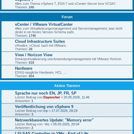
Alles zum Thema vSphere 7, ESXi 7 und vCenter-Server bzw VCSA7.
Themen:
240
Forum
vCenter / VMware VirtualCenter
Alles zum Virtualisierungsmanagement und Servermanagement, was nicht
direkt in ein festes Version-Schema paßt.
Themen:
1740
Cloud Infrastructure Suites
vRealize, vCloud: IaaS mit VMware.
Themen:
28
View / Horizon View
Deskopvirtualisierung und Anwendungsmanagement mit VMware Horizon.
Themen:
618
Hardware
ESX(i)-taugliche Hardware, HCL .....
Themen:
654
Aktive Themen
Sprache nur noch EN, JP, FR, SP
Letzter Beitrag von
Dayworker
«
20.05.2026, 11:46
Antworten:
1
Veröffentlichung von vSphere 9
Letzter Beitrag von
thp
«
17.07.2025, 09:29
Antworten:
3
Netzwerkbasiertes Update: "Memory error"
Letzter Beitrag von
~thc
«
05.03.2025, 20:04
Antworten:
2
LSI-SAS Controller in VMs - End of Life