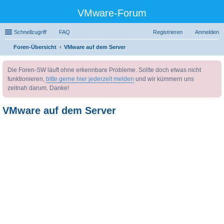
VMware-Forum
Schnellzugriff
FAQ
Registrieren
Anmelden
Foren-Übersicht
VMware auf dem Server
uc
Die Foren-SW läuft ohne erkennbare Probleme. Sollte doch etwas nicht
he
funktionieren,
bitte gerne hier jederzeit melden
und wir kümmern uns
zeitnah darum. Danke!
VMware auf dem Server