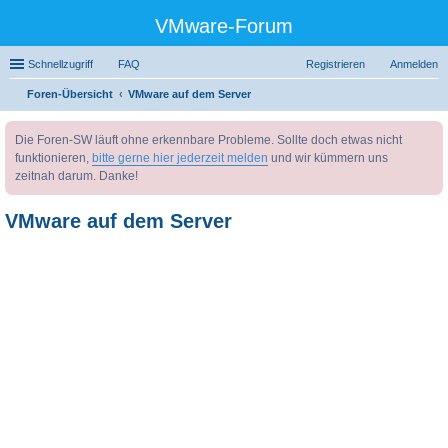
VMware-Forum
Schnellzugriff
FAQ
Registrieren
Anmelden
Foren-Übersicht
VMware auf dem Server
uc
Die Foren-SW läuft ohne erkennbare Probleme. Sollte doch etwas nicht
he
funktionieren,
bitte gerne hier jederzeit melden
und wir kümmern uns
zeitnah darum. Danke!
VMware auf dem Server