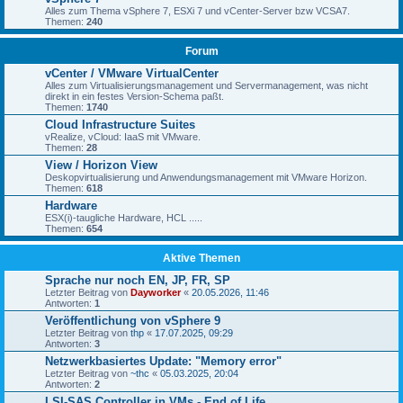
Alles zum Thema vSphere 7, ESXi 7 und vCenter-Server bzw VCSA7.
Themen:
240
Forum
vCenter / VMware VirtualCenter
Alles zum Virtualisierungsmanagement und Servermanagement, was nicht
direkt in ein festes Version-Schema paßt.
Themen:
1740
Cloud Infrastructure Suites
vRealize, vCloud: IaaS mit VMware.
Themen:
28
View / Horizon View
Deskopvirtualisierung und Anwendungsmanagement mit VMware Horizon.
Themen:
618
Hardware
ESX(i)-taugliche Hardware, HCL .....
Themen:
654
Aktive Themen
Sprache nur noch EN, JP, FR, SP
Letzter Beitrag von
Dayworker
«
20.05.2026, 11:46
Antworten:
1
Veröffentlichung von vSphere 9
Letzter Beitrag von
thp
«
17.07.2025, 09:29
Antworten:
3
Netzwerkbasiertes Update: "Memory error"
Letzter Beitrag von
~thc
«
05.03.2025, 20:04
Antworten:
2
LSI-SAS Controller in VMs - End of Life