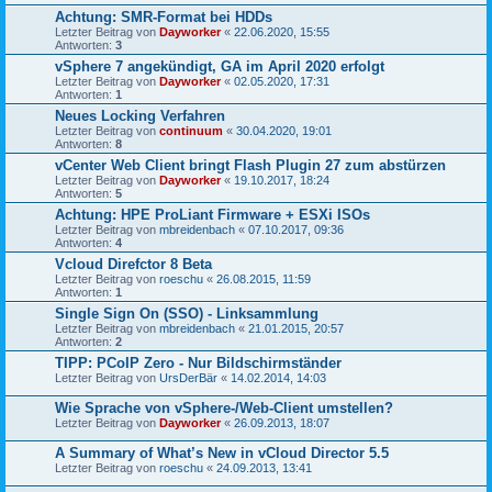
Achtung: SMR-Format bei HDDs
Letzter Beitrag von
Dayworker
«
22.06.2020, 15:55
Antworten:
3
vSphere 7 angekündigt, GA im April 2020 erfolgt
Letzter Beitrag von
Dayworker
«
02.05.2020, 17:31
Antworten:
1
Neues Locking Verfahren
Letzter Beitrag von
continuum
«
30.04.2020, 19:01
Antworten:
8
vCenter Web Client bringt Flash Plugin 27 zum abstürzen
Letzter Beitrag von
Dayworker
«
19.10.2017, 18:24
Antworten:
5
Achtung: HPE ProLiant Firmware + ESXi ISOs
Letzter Beitrag von
mbreidenbach
«
07.10.2017, 09:36
Antworten:
4
Vcloud Direfctor 8 Beta
Letzter Beitrag von
roeschu
«
26.08.2015, 11:59
Antworten:
1
Single Sign On (SSO) - Linksammlung
Letzter Beitrag von
mbreidenbach
«
21.01.2015, 20:57
Antworten:
2
TIPP: PCoIP Zero - Nur Bildschirmständer
Letzter Beitrag von
UrsDerBär
«
14.02.2014, 14:03
Wie Sprache von vSphere-/Web-Client umstellen?
Letzter Beitrag von
Dayworker
«
26.09.2013, 18:07
A Summary of What’s New in vCloud Director 5.5
Letzter Beitrag von
roeschu
«
24.09.2013, 13:41