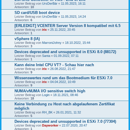
Letzter Beitrag von
UrsDerBär
«
11.05.2023, 16:11
Antworten:
10
SD card/USB boot device
Letzter Beitrag von
UrsDerBär
«
11.05.2023, 14:24
Antworten:
6
[ERLEDIGT] VCENTER Server Version 8 kompatibel mit 6.5
Letzter Beitrag von
irix
«
25.11.2022, 20:45
Antworten:
1
vSphere 8 (IA)
Letzter Beitrag von
MarroniJohny
«
18.10.2022, 15:44
Antworten:
3
Devices deprecated and unsupported in ESXi 8.0 (88172)
Letzter Beitrag von
Santa
«
01.09.2022, 07:11
Antworten:
1
Kann deine Intel CPU VT? - Schau hier nach
Letzter Beitrag von
irix
«
26.08.2022, 21:47
Antworten:
9
Wissenswertes rund um das Bootmedium für ESXi 7.0
Letzter Beitrag von
irix
«
04.04.2022, 10:49
Antworten:
9
NUMA/vNUMA I/O sensitive switch high
Letzter Beitrag von
Login
«
18.11.2021, 08:46
Antworten:
18
Keine Verbindung zu Host nach abgelaufenem Zertifikat
möglich
Letzter Beitrag von
RH_BK
«
26.01.2021, 11:32
Antworten:
5
Devices deprecated and unsupported in ESXi 7.0 (77304)
Letzter Beitrag von
Dayworker
«
22.07.2020, 20:47
Antworten:
1