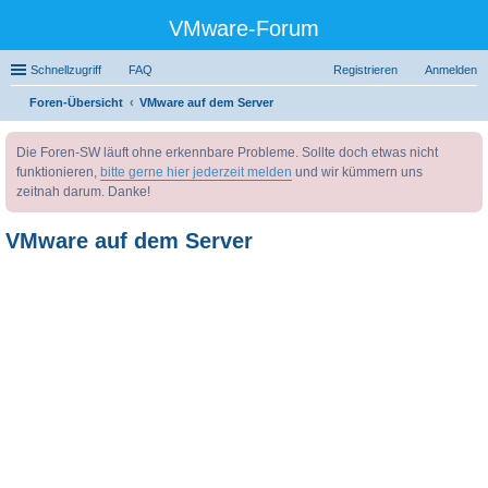
VMware-Forum
Schnellzugriff
FAQ
Registrieren
Anmelden
Foren-Übersicht
VMware auf dem Server
uc
Die Foren-SW läuft ohne erkennbare Probleme. Sollte doch etwas nicht
he
funktionieren,
bitte gerne hier jederzeit melden
und wir kümmern uns
zeitnah darum. Danke!
VMware auf dem Server