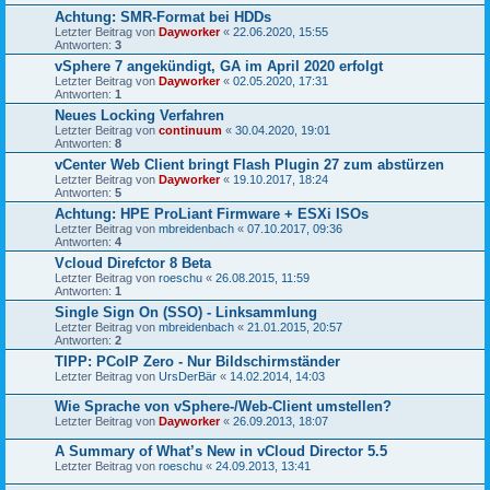
Achtung: SMR-Format bei HDDs
Letzter Beitrag von
Dayworker
«
22.06.2020, 15:55
Antworten:
3
vSphere 7 angekündigt, GA im April 2020 erfolgt
Letzter Beitrag von
Dayworker
«
02.05.2020, 17:31
Antworten:
1
Neues Locking Verfahren
Letzter Beitrag von
continuum
«
30.04.2020, 19:01
Antworten:
8
vCenter Web Client bringt Flash Plugin 27 zum abstürzen
Letzter Beitrag von
Dayworker
«
19.10.2017, 18:24
Antworten:
5
Achtung: HPE ProLiant Firmware + ESXi ISOs
Letzter Beitrag von
mbreidenbach
«
07.10.2017, 09:36
Antworten:
4
Vcloud Direfctor 8 Beta
Letzter Beitrag von
roeschu
«
26.08.2015, 11:59
Antworten:
1
Single Sign On (SSO) - Linksammlung
Letzter Beitrag von
mbreidenbach
«
21.01.2015, 20:57
Antworten:
2
TIPP: PCoIP Zero - Nur Bildschirmständer
Letzter Beitrag von
UrsDerBär
«
14.02.2014, 14:03
Wie Sprache von vSphere-/Web-Client umstellen?
Letzter Beitrag von
Dayworker
«
26.09.2013, 18:07
A Summary of What’s New in vCloud Director 5.5
Letzter Beitrag von
roeschu
«
24.09.2013, 13:41