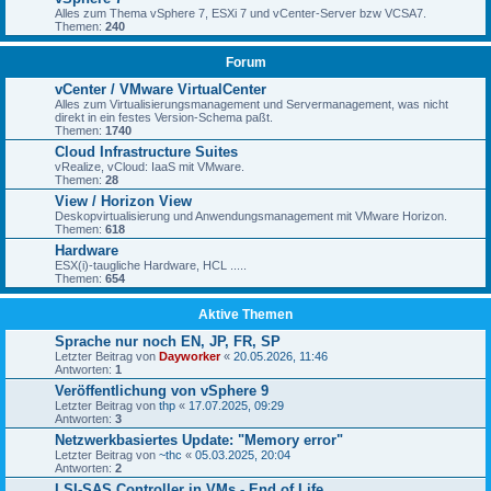
Alles zum Thema vSphere 7, ESXi 7 und vCenter-Server bzw VCSA7.
Themen:
240
Forum
vCenter / VMware VirtualCenter
Alles zum Virtualisierungsmanagement und Servermanagement, was nicht
direkt in ein festes Version-Schema paßt.
Themen:
1740
Cloud Infrastructure Suites
vRealize, vCloud: IaaS mit VMware.
Themen:
28
View / Horizon View
Deskopvirtualisierung und Anwendungsmanagement mit VMware Horizon.
Themen:
618
Hardware
ESX(i)-taugliche Hardware, HCL .....
Themen:
654
Aktive Themen
Sprache nur noch EN, JP, FR, SP
Letzter Beitrag von
Dayworker
«
20.05.2026, 11:46
Antworten:
1
Veröffentlichung von vSphere 9
Letzter Beitrag von
thp
«
17.07.2025, 09:29
Antworten:
3
Netzwerkbasiertes Update: "Memory error"
Letzter Beitrag von
~thc
«
05.03.2025, 20:04
Antworten:
2
LSI-SAS Controller in VMs - End of Life