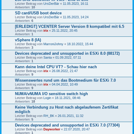
Letzter Beitrag von
UrsDerBär
«
11.05.2023, 16:11
Antworten:
10
SD card/USB boot device
Letzter Beitrag von
UrsDerBär
«
11.05.2023, 14:24
Antworten:
6
[ERLEDIGT] VCENTER Server Version 8 kompatibel mit 6.5
Letzter Beitrag von
irix
«
25.11.2022, 20:45
Antworten:
1
vSphere 8 (IA)
Letzter Beitrag von
MarroniJohny
«
18.10.2022, 15:44
Antworten:
3
Devices deprecated and unsupported in ESXi 8.0 (88172)
Letzter Beitrag von
Santa
«
01.09.2022, 07:11
Antworten:
1
Kann deine Intel CPU VT? - Schau hier nach
Letzter Beitrag von
irix
«
26.08.2022, 21:47
Antworten:
9
Wissenswertes rund um das Bootmedium für ESXi 7.0
Letzter Beitrag von
irix
«
04.04.2022, 10:49
Antworten:
9
NUMA/vNUMA I/O sensitive switch high
Letzter Beitrag von
Login
«
18.11.2021, 08:46
Antworten:
18
Keine Verbindung zu Host nach abgelaufenem Zertifikat
möglich
Letzter Beitrag von
RH_BK
«
26.01.2021, 11:32
Antworten:
5
Devices deprecated and unsupported in ESXi 7.0 (77304)
Letzter Beitrag von
Dayworker
«
22.07.2020, 20:47
Antworten:
1