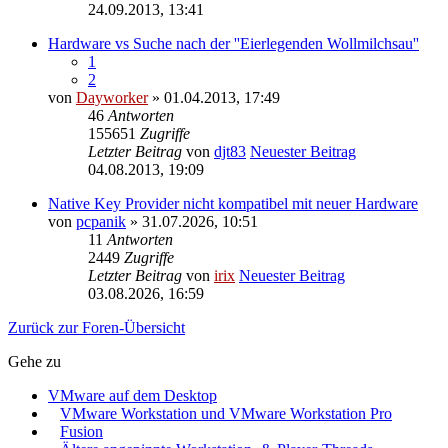
24.09.2013, 13:41
Hardware vs Suche nach der ''Eierlegenden Wollmilchsau''
1
2
von
Dayworker
» 01.04.2013, 17:49
46
Antworten
155651
Zugriffe
Letzter Beitrag
von
djt83
Neuester Beitrag
04.08.2013, 19:09
Native Key Provider nicht kompatibel mit neuer Hardware
von
pcpanik
» 31.07.2026, 10:51
11
Antworten
2449
Zugriffe
Letzter Beitrag
von
irix
Neuester Beitrag
03.08.2026, 16:59
Zurück zur Foren-Übersicht
Gehe zu
VMware auf dem Desktop
VMware Workstation und VMware Workstation Pro
Fusion