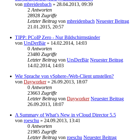
von
mbreidenbach
» 28.04.2013, 09:39
2
Antworten
28928
Zugriffe
Letzter Beitrag
von
mbreidenbach
Neuester Beitrag
21.01.2015, 20:57
TIPP: PCoIP Zero - Nur Bildschirmständer
von
UrsDerBär
» 14.02.2014, 14:03
0
Antworten
23480
Zugriffe
Letzter Beitrag
von
UrsDerBär
Neuester Beitrag
14.02.2014, 14:03
Wie Sprache von vSphere-/Web-Client umstellen?
von
Dayworker
» 26.09.2013, 18:07
0
Antworten
23663
Zugriffe
Letzter Beitrag
von
Dayworker
Neuester Beitrag
26.09.2013, 18:07
A Summary of What’s New in vCloud Director 5.5
von
roeschu
» 24.09.2013, 13:41
0
Antworten
21985
Zugriffe
Letzter Beitrag
von
roeschu
Neuester Beitrag