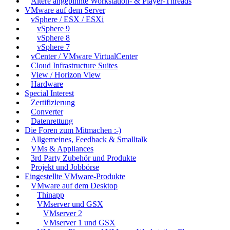
Ältere angepinnte Workstation- & Player-Threads
VMware auf dem Server
vSphere / ESX / ESXi
vSphere 9
vSphere 8
vSphere 7
vCenter / VMware VirtualCenter
Cloud Infrastructure Suites
View / Horizon View
Hardware
Special Interest
Zertifizierung
Converter
Datenrettung
Die Foren zum Mitmachen :-)
Allgemeines, Feedback & Smalltalk
VMs & Appliances
3rd Party Zubehör und Produkte
Projekt und Jobbörse
Eingestellte VMware-Produkte
VMware auf dem Desktop
Thinapp
VMserver und GSX
VMserver 2
VMserver 1 und GSX