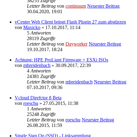
38253
Zugriffe
Letzter Beitrag
von
continuum
Neuester Beitrag
30.04.2020, 19:01
vCenter Web Client bringt Flash Plugin 27 zum abstürzen
von
Maxicko
» 17.10.2017, 11:14
5
Antworten
28119
Zugriffe
Letzter Beitrag
von
Dayworker
Neuester Beitrag
19.10.2017, 18:24
Achtung: HPE ProLiant Firmware + ESXi ISOs
von
mbreidenbach
» 30.09.2017, 22:39
4
Antworten
24381
Zugriffe
Letzter Beitrag
von
mbreidenbach
Neuester Beitrag
07.10.2017, 09:36
Vcloud Direfctor 8 Beta
von
roeschu
» 27.05.2015, 11:38
1
Antworten
25248
Zugriffe
Letzter Beitrag
von
roeschu
Neuester Beitrag
26.08.2015, 11:59
Single Sign On (SSO) - Linksammlung