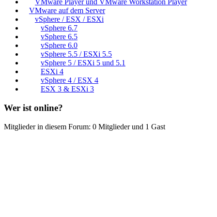
VMware Player und VMware Workstation Player
VMware auf dem Server
vSphere / ESX / ESXi
vSphere 6.7
vSphere 6.5
vSphere 6.0
vSphere 5.5 / ESXi 5.5
vSphere 5 / ESXi 5 und 5.1
ESXi 4
vSphere 4 / ESX 4
ESX 3 & ESXi 3
Wer ist online?
Mitglieder in diesem Forum: 0 Mitglieder und 1 Gast