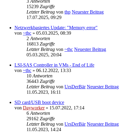
3
Antworten
15239
Zugriffe
Letzter Beitrag
von
thp
Neuester Beitrag
17.07.2025, 09:29
Netzwerkbasiertes Update: "Memory error"
von
~thc
» 05.03.2025, 08:39
2
Antworten
16813
Zugriffe
Letzter Beitrag
von
~thc
Neuester Beitrag
05.03.2025, 20:04
LSI-SAS Controller in VMs - End of Life
von
~thc
» 06.12.2022, 13:33
10
Antworten
36443
Zugriffe
Letzter Beitrag
von
UrsDerBär
Neuester Beitrag
11.05.2023, 16:11
SD card/USB boot device
von
Dayworker
» 15.07.2022, 17:14
6
Antworten
29162
Zugriffe
Letzter Beitrag
von
UrsDerBär
Neuester Beitrag
11.05.2023, 14:24