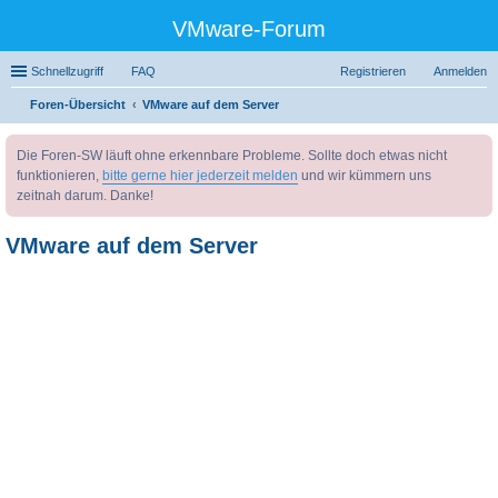
VMware-Forum
Schnellzugriff
FAQ
Registrieren
Anmelden
Foren-Übersicht
VMware auf dem Server
uc
Die Foren-SW läuft ohne erkennbare Probleme. Sollte doch etwas nicht
he
funktionieren,
bitte gerne hier jederzeit melden
und wir kümmern uns
zeitnah darum. Danke!
VMware auf dem Server