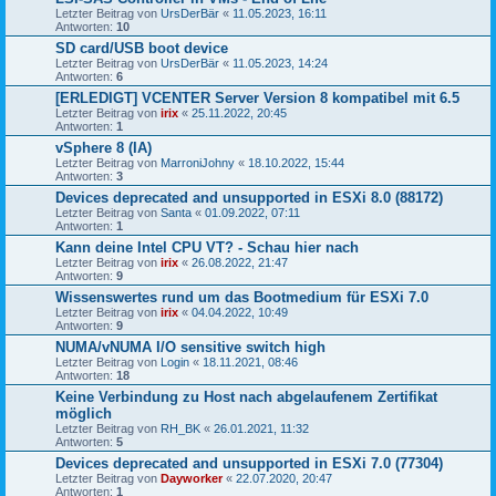
Letzter Beitrag von
UrsDerBär
«
11.05.2023, 16:11
Antworten:
10
SD card/USB boot device
Letzter Beitrag von
UrsDerBär
«
11.05.2023, 14:24
Antworten:
6
[ERLEDIGT] VCENTER Server Version 8 kompatibel mit 6.5
Letzter Beitrag von
irix
«
25.11.2022, 20:45
Antworten:
1
vSphere 8 (IA)
Letzter Beitrag von
MarroniJohny
«
18.10.2022, 15:44
Antworten:
3
Devices deprecated and unsupported in ESXi 8.0 (88172)
Letzter Beitrag von
Santa
«
01.09.2022, 07:11
Antworten:
1
Kann deine Intel CPU VT? - Schau hier nach
Letzter Beitrag von
irix
«
26.08.2022, 21:47
Antworten:
9
Wissenswertes rund um das Bootmedium für ESXi 7.0
Letzter Beitrag von
irix
«
04.04.2022, 10:49
Antworten:
9
NUMA/vNUMA I/O sensitive switch high
Letzter Beitrag von
Login
«
18.11.2021, 08:46
Antworten:
18
Keine Verbindung zu Host nach abgelaufenem Zertifikat
möglich
Letzter Beitrag von
RH_BK
«
26.01.2021, 11:32
Antworten:
5
Devices deprecated and unsupported in ESXi 7.0 (77304)
Letzter Beitrag von
Dayworker
«
22.07.2020, 20:47
Antworten:
1