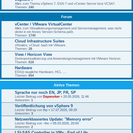
Alles zum Thema vSphere 7, ESXi 7 und vCenter-Server bzw VCSA7.
Themen:
240
Forum
vCenter / VMware VirtualCenter
Alles zum Virtualisierungsmanagement und Servermanagement, was nicht
direkt in ein festes Version-Schema paßt.
Themen:
1740
Cloud Infrastructure Suites
vRealize, vCloud: IaaS mit VMware.
Themen:
28
View / Horizon View
Deskopvirtualisierung und Anwendungsmanagement mit VMware Horizon.
Themen:
618
Hardware
ESX(i)-taugliche Hardware, HCL .....
Themen:
654
Aktive Themen
Sprache nur noch EN, JP, FR, SP
Letzter Beitrag von
Dayworker
«
20.05.2026, 11:46
Antworten:
1
Veröffentlichung von vSphere 9
Letzter Beitrag von
thp
«
17.07.2025, 09:29
Antworten:
3
Netzwerkbasiertes Update: "Memory error"
Letzter Beitrag von
~thc
«
05.03.2025, 20:04
Antworten:
2
LSI-SAS Controller in VMs - End of Life