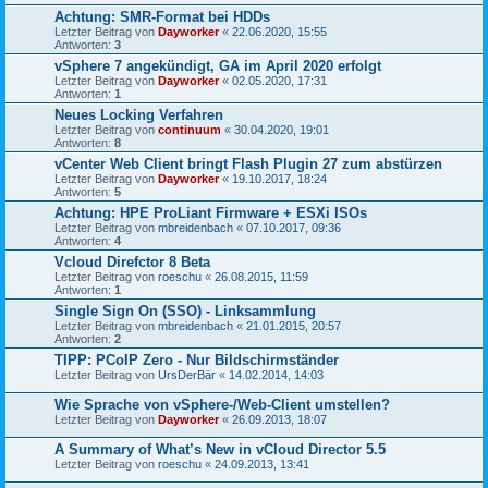
Achtung: SMR-Format bei HDDs
Letzter Beitrag von
Dayworker
«
22.06.2020, 15:55
Antworten:
3
vSphere 7 angekündigt, GA im April 2020 erfolgt
Letzter Beitrag von
Dayworker
«
02.05.2020, 17:31
Antworten:
1
Neues Locking Verfahren
Letzter Beitrag von
continuum
«
30.04.2020, 19:01
Antworten:
8
vCenter Web Client bringt Flash Plugin 27 zum abstürzen
Letzter Beitrag von
Dayworker
«
19.10.2017, 18:24
Antworten:
5
Achtung: HPE ProLiant Firmware + ESXi ISOs
Letzter Beitrag von
mbreidenbach
«
07.10.2017, 09:36
Antworten:
4
Vcloud Direfctor 8 Beta
Letzter Beitrag von
roeschu
«
26.08.2015, 11:59
Antworten:
1
Single Sign On (SSO) - Linksammlung
Letzter Beitrag von
mbreidenbach
«
21.01.2015, 20:57
Antworten:
2
TIPP: PCoIP Zero - Nur Bildschirmständer
Letzter Beitrag von
UrsDerBär
«
14.02.2014, 14:03
Wie Sprache von vSphere-/Web-Client umstellen?
Letzter Beitrag von
Dayworker
«
26.09.2013, 18:07
A Summary of What’s New in vCloud Director 5.5
Letzter Beitrag von
roeschu
«
24.09.2013, 13:41