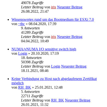
49078
Zugriffe
Letzter Beitrag
von
irix
Neuester Beitrag
26.08.2022, 21:47
Wissenswertes rund um das Bootmedium für ESXi 7.0
von
~thc
» 08.04.2020, 17:39
9
Antworten
41289
Zugriffe
Letzter Beitrag
von
irix
Neuester Beitrag
04.04.2022, 10:49
NUMA/vNUMA I/O sensitive switch high
von
Login
» 20.10.2020, 17:19
18
Antworten
50398
Zugriffe
Letzter Beitrag
von
Login
Neuester Beitrag
18.11.2021, 08:46
Keine Verbindung zu Host nach abgelaufenem Zertifikat
möglich
von
RH_BK
» 25.01.2021, 12:48
5
Antworten
22711
Zugriffe
Letzter Beitrag
von
RH_BK
Neuester Beitrag
26.01.2021, 11:32