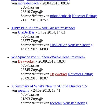
von
mbreidenbach
» 28.04.2013, 09:39
2
Antworten
28810
Zugriffe
Letzter Beitrag
von
mbreidenbach
Neuester Beitrag
21.01.2015, 20:57
TIPP: PCoIP Zero - Nur Bildschirmständer
von
UrsDerBär
» 14.02.2014, 14:03
0
Antworten
23377
Zugriffe
Letzter Beitrag
von
UrsDerBär
Neuester Beitrag
14.02.2014, 14:03
Wie Sprache von vSphere-/Web-Client umstellen?
von
Dayworker
» 26.09.2013, 18:07
0
Antworten
23545
Zugriffe
Letzter Beitrag
von
Dayworker
Neuester Beitrag
26.09.2013, 18:07
A Summary of What’s New in vCloud Director 5.5
von
roeschu
» 24.09.2013, 13:41
0
Antworten
21893
Zugriffe
Letzter Beitrag
von
roeschu
Neuester Beitrag