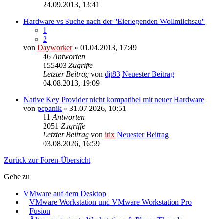
24.09.2013, 13:41
Hardware vs Suche nach der ''Eierlegenden Wollmilchsau''
1
2
von
Dayworker
» 01.04.2013, 17:49
46
Antworten
155403
Zugriffe
Letzter Beitrag
von
djt83
Neuester Beitrag
04.08.2013, 19:09
Native Key Provider nicht kompatibel mit neuer Hardware
von
pcpanik
» 31.07.2026, 10:51
11
Antworten
2051
Zugriffe
Letzter Beitrag
von
irix
Neuester Beitrag
03.08.2026, 16:59
Zurück zur Foren-Übersicht
Gehe zu
VMware auf dem Desktop
VMware Workstation und VMware Workstation Pro
Fusion