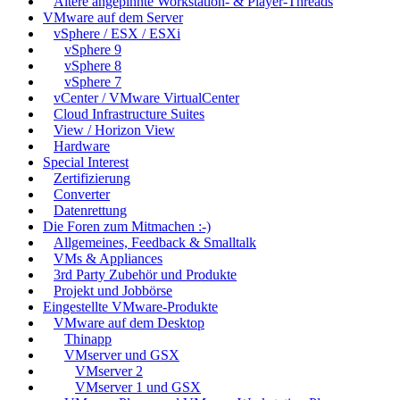
Ältere angepinnte Workstation- & Player-Threads
VMware auf dem Server
vSphere / ESX / ESXi
vSphere 9
vSphere 8
vSphere 7
vCenter / VMware VirtualCenter
Cloud Infrastructure Suites
View / Horizon View
Hardware
Special Interest
Zertifizierung
Converter
Datenrettung
Die Foren zum Mitmachen :-)
Allgemeines, Feedback & Smalltalk
VMs & Appliances
3rd Party Zubehör und Produkte
Projekt und Jobbörse
Eingestellte VMware-Produkte
VMware auf dem Desktop
Thinapp
VMserver und GSX
VMserver 2
VMserver 1 und GSX