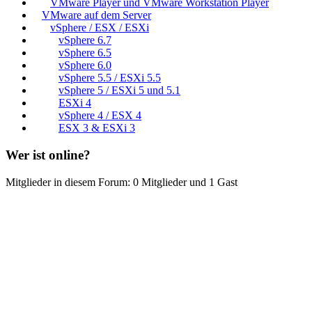
VMware Player und VMware Workstation Player
VMware auf dem Server
vSphere / ESX / ESXi
vSphere 6.7
vSphere 6.5
vSphere 6.0
vSphere 5.5 / ESXi 5.5
vSphere 5 / ESXi 5 und 5.1
ESXi 4
vSphere 4 / ESX 4
ESX 3 & ESXi 3
Wer ist online?
Mitglieder in diesem Forum: 0 Mitglieder und 1 Gast