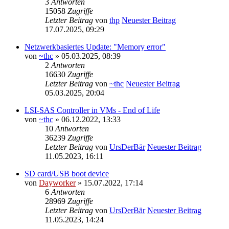
3
Antworten
15058
Zugriffe
Letzter Beitrag
von
thp
Neuester Beitrag
17.07.2025, 09:29
Netzwerkbasiertes Update: "Memory error"
von
~thc
» 05.03.2025, 08:39
2
Antworten
16630
Zugriffe
Letzter Beitrag
von
~thc
Neuester Beitrag
05.03.2025, 20:04
LSI-SAS Controller in VMs - End of Life
von
~thc
» 06.12.2022, 13:33
10
Antworten
36239
Zugriffe
Letzter Beitrag
von
UrsDerBär
Neuester Beitrag
11.05.2023, 16:11
SD card/USB boot device
von
Dayworker
» 15.07.2022, 17:14
6
Antworten
28969
Zugriffe
Letzter Beitrag
von
UrsDerBär
Neuester Beitrag
11.05.2023, 14:24