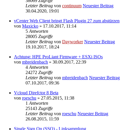
38069
Zugriffe
Letzter Beitrag
von
continuum
Neuester Beitrag
30.04.2020, 19:01
vCenter Web Client bringt Flash Plugin 27 zum abstürzen
von
Maxicko
» 17.10.2017, 11:14
5
Antworten
28005
Zugriffe
Letzter Beitrag
von
Dayworker
Neuester Beitrag
19.10.2017, 18:24
Achtung: HPE ProLiant Firmware + ESXi ISOs
von
mbreidenbach
» 30.09.2017, 22:39
4
Antworten
24272
Zugriffe
Letzter Beitrag
von
mbreidenbach
Neuester Beitrag
07.10.2017, 09:36
Vcloud Direfctor 8 Beta
von
roeschu
» 27.05.2015, 11:38
1
Antworten
25143
Zugriffe
Letzter Beitrag
von
roeschu
Neuester Beitrag
26.08.2015, 11:59
Single Sign On (SSO) - Linksammlung