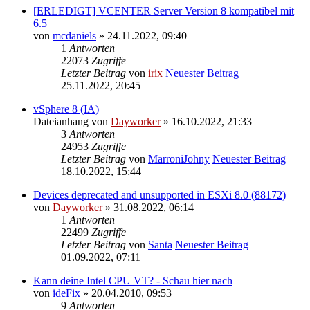
[ERLEDIGT] VCENTER Server Version 8 kompatibel mit
6.5
von
mcdaniels
» 24.11.2022, 09:40
1
Antworten
22073
Zugriffe
Letzter Beitrag
von
irix
Neuester Beitrag
25.11.2022, 20:45
vSphere 8 (IA)
Dateianhang
von
Dayworker
» 16.10.2022, 21:33
3
Antworten
24953
Zugriffe
Letzter Beitrag
von
MarroniJohny
Neuester Beitrag
18.10.2022, 15:44
Devices deprecated and unsupported in ESXi 8.0 (88172)
von
Dayworker
» 31.08.2022, 06:14
1
Antworten
22499
Zugriffe
Letzter Beitrag
von
Santa
Neuester Beitrag
01.09.2022, 07:11
Kann deine Intel CPU VT? - Schau hier nach
von
ideFix
» 20.04.2010, 09:53
9
Antworten